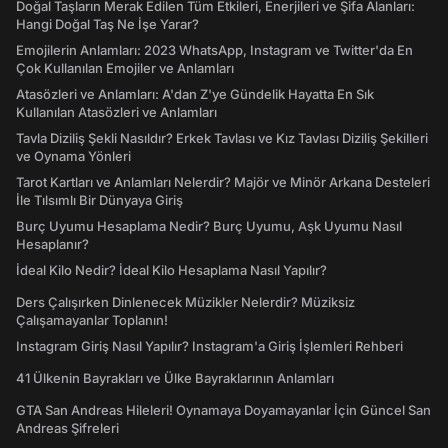
Doğal Taşların Merak Edilen Tüm Etkileri, Enerjileri ve Şifa Alanları:
Hangi Doğal Taş Ne İşe Yarar?
Emojilerin Anlamları: 2023 WhatsApp, Instagram ve Twitter'da En
Çok Kullanılan Emojiler ve Anlamları
Atasözleri ve Anlamları: A'dan Z'ye Gündelik Hayatta En Sık
Kullanılan Atasözleri ve Anlamları
Tavla Diziliş Şekli Nasıldır? Erkek Tavlası ve Kız Tavlası Diziliş Şekilleri
ve Oynama Yönleri
Tarot Kartları ve Anlamları Nelerdir? Majör ve Minör Arkana Desteleri
İle Tılsımlı Bir Dünyaya Giriş
Burç Uyumu Hesaplama Nedir? Burç Uyumu, Aşk Uyumu Nasıl
Hesaplanır?
İdeal Kilo Nedir? İdeal Kilo Hesaplama Nasıl Yapılır?
Ders Çalışırken Dinlenecek Müzikler Nelerdir? Müziksiz
Çalışamayanlar Toplanın!
Instagram Giriş Nasıl Yapılır? Instagram'a Giriş İşlemleri Rehberi
41 Ülkenin Bayrakları ve Ülke Bayraklarının Anlamları
GTA San Andreas Hileleri! Oynamaya Doyamayanlar İçin Güncel San
Andreas Şifreleri