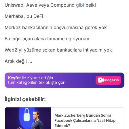
Uniswap, Aave veya Compound
gibi
belki
Merhaba, bu DeFi
Merkez bankacılarının başvurmasına gerek yok
Bu çığır açan alana tamamen giriyorum
Web2'yi yüzüme sokan bankacılara ihtiyacım yok
Video
Artık değil …
Test
Gündem
Keşfet
ile ziyaret ettiğin
Magazin
tüm kategorileri tek akışta gör!
Video
İlginizi çekebilir:
Test
Mark Zuckerberg Bundan Sonra
Facebook Çalışanlarına Nasıl Hitap
Edecek?