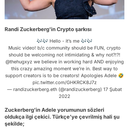
Randi Zuckerberg'in Crypto şarkısı
🎶🎶 Hello - it’s me 🎶🎶
Music video! b/c community should be FUN, crypto
should be welcoming not intimidating & why not?!?!
@thehugxyz
we believe in working hard AND enjoying
this crazy amazing moment we’re in. Best way to
support creators is to be creators! Apologies Adele 🤣
pic.twitter.com/GHKRCK8J7z
— randizuckerberg.eth (@randizuckerberg)
17 Şubat
2022
Zuckerberg’in Adele yorumunun sözleri
oldukça ilgi çekici. Türkçe’ye çevrilmiş hali şu
şekilde;