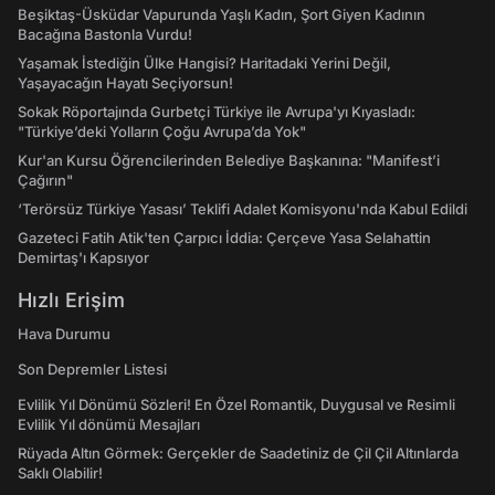
Beşiktaş-Üsküdar Vapurunda Yaşlı Kadın, Şort Giyen Kadının
Bacağına Bastonla Vurdu!
Yaşamak İstediğin Ülke Hangisi? Haritadaki Yerini Değil,
Yaşayacağın Hayatı Seçiyorsun!
Sokak Röportajında Gurbetçi Türkiye ile Avrupa'yı Kıyasladı:
"Türkiye’deki Yolların Çoğu Avrupa’da Yok"
Kur'an Kursu Öğrencilerinden Belediye Başkanına: "Manifest’i
Çağırın"
‘Terörsüz Türkiye Yasası’ Teklifi Adalet Komisyonu'nda Kabul Edildi
Gazeteci Fatih Atik'ten Çarpıcı İddia: Çerçeve Yasa Selahattin
Demirtaş'ı Kapsıyor
Hızlı Erişim
Hava Durumu
Son Depremler Listesi
Evlilik Yıl Dönümü Sözleri! En Özel Romantik, Duygusal ve Resimli
Evlilik Yıl dönümü Mesajları
Rüyada Altın Görmek: Gerçekler de Saadetiniz de Çil Çil Altınlarda
Saklı Olabilir!