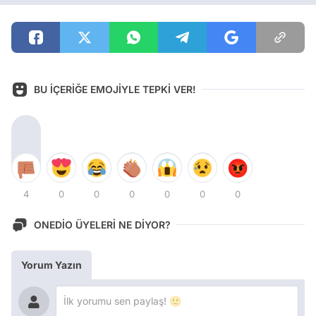
BU İÇERİĞE EMOJİYLE TEPKİ VER!
4
0
0
0
0
0
0
ONEDİO ÜYELERİ NE DİYOR?
Yorum Yazın