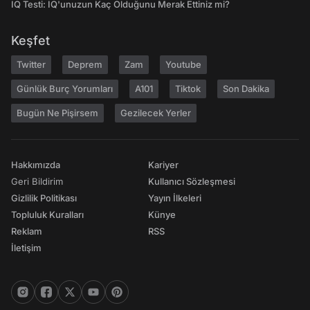
IQ Testi: IQ'unuzun Kaç Olduğunu Merak Ettiniz mi?
Keşfet
Twitter
Deprem
Zam
Youtube
Günlük Burç Yorumları
A101
Tiktok
Son Dakika
Bugün Ne Pişirsem
Gezilecek Yerler
Hakkımızda
Kariyer
Geri Bildirim
Kullanıcı Sözleşmesi
Gizlilik Politikası
Yayın İlkeleri
Topluluk Kuralları
Künye
Reklam
RSS
İletişim