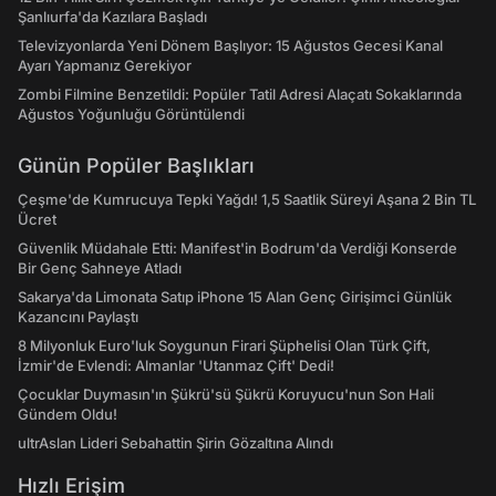
Şanlıurfa'da Kazılara Başladı
Televizyonlarda Yeni Dönem Başlıyor: 15 Ağustos Gecesi Kanal
Ayarı Yapmanız Gerekiyor
Zombi Filmine Benzetildi: Popüler Tatil Adresi Alaçatı Sokaklarında
Ağustos Yoğunluğu Görüntülendi
Günün Popüler Başlıkları
Çeşme'de Kumrucuya Tepki Yağdı! 1,5 Saatlik Süreyi Aşana 2 Bin TL
Ücret
Güvenlik Müdahale Etti: Manifest'in Bodrum'da Verdiği Konserde
Bir Genç Sahneye Atladı
Sakarya'da Limonata Satıp iPhone 15 Alan Genç Girişimci Günlük
Kazancını Paylaştı
8 Milyonluk Euro'luk Soygunun Firari Şüphelisi Olan Türk Çift,
İzmir'de Evlendi: Almanlar 'Utanmaz Çift' Dedi!
Çocuklar Duymasın'ın Şükrü'sü Şükrü Koruyucu'nun Son Hali
Gündem Oldu!
ultrAslan Lideri Sebahattin Şirin Gözaltına Alındı
Hızlı Erişim