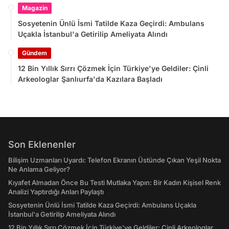
Magazin
Sosyetenin Ünlü İsmi Tatilde Kaza Geçirdi: Ambulans
Uçakla İstanbul'a Getirilip Ameliyata Alındı
Gündem
12 Bin Yıllık Sırrı Çözmek İçin Türkiye'ye Geldiler: Çinli
Arkeologlar Şanlıurfa'da Kazılara Başladı
Son Eklenenler
Bilişim Uzmanları Uyardı: Telefon Ekranın Üstünde Çıkan Yeşil Nokta
Ne Anlama Geliyor?
Kıyafet Almadan Önce Bu Testi Mutlaka Yapın: Bir Kadın Kişisel Renk
Analizi Yaptırdığı Anları Paylaştı
Sosyetenin Ünlü İsmi Tatilde Kaza Geçirdi: Ambulans Uçakla
İstanbul'a Getirilip Ameliyata Alındı
12 Bin Yıllık Sırrı Çözmek İçin Türkiye'ye Geldiler: Çinli Arkeologlar