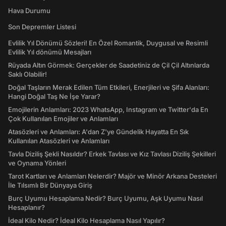
Hava Durumu
Son Depremler Listesi
Evlilik Yıl Dönümü Sözleri! En Özel Romantik, Duygusal ve Resimli
Evlilik Yıl dönümü Mesajları
Rüyada Altın Görmek: Gerçekler de Saadetiniz de Çil Çil Altınlarda
Saklı Olabilir!
Doğal Taşların Merak Edilen Tüm Etkileri, Enerjileri ve Şifa Alanları:
Hangi Doğal Taş Ne İşe Yarar?
Emojilerin Anlamları: 2023 WhatsApp, Instagram ve Twitter'da En
Çok Kullanılan Emojiler ve Anlamları
Atasözleri ve Anlamları: A'dan Z'ye Gündelik Hayatta En Sık
Kullanılan Atasözleri ve Anlamları
Tavla Diziliş Şekli Nasıldır? Erkek Tavlası ve Kız Tavlası Diziliş Şekilleri
ve Oynama Yönleri
Tarot Kartları ve Anlamları Nelerdir? Majör ve Minör Arkana Desteleri
İle Tılsımlı Bir Dünyaya Giriş
Burç Uyumu Hesaplama Nedir? Burç Uyumu, Aşk Uyumu Nasıl
Hesaplanır?
İdeal Kilo Nedir? İdeal Kilo Hesaplama Nasıl Yapılır?