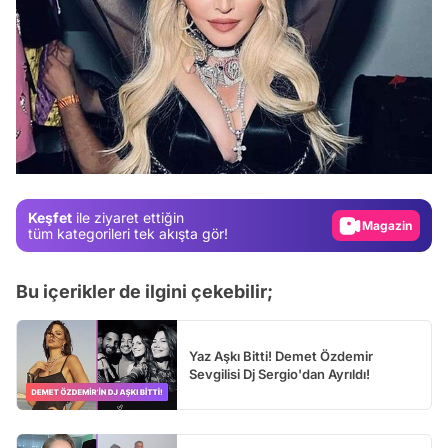
Video
Test
Gündem
Magazin
Keşfet
ile ziyaret ettiğin
tüm kategorileri tek akışta gör!
Video
Test
Bu içerikler de ilgini çekebilir;
Yaz Aşkı Bitti! Demet Özdemir
Sevgilisi Dj Sergio'dan Ayrıldı!