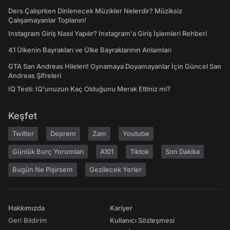
Ders Çalışırken Dinlenecek Müzikler Nelerdir? Müziksiz
Çalışamayanlar Toplanın!
Instagram Giriş Nasıl Yapılır? Instagram'a Giriş İşlemleri Rehberi
41 Ülkenin Bayrakları ve Ülke Bayraklarının Anlamları
GTA San Andreas Hileleri! Oynamaya Doyamayanlar İçin Güncel San
Andreas Şifreleri
IQ Testi: IQ'unuzun Kaç Olduğunu Merak Ettiniz mi?
Keşfet
Twitter
Deprem
Zam
Youtube
Günlük Burç Yorumları
A101
Tiktok
Son Dakika
Bugün Ne Pişirsem
Gezilecek Yerler
Hakkımızda
Kariyer
Geri Bildirim
Kullanıcı Sözleşmesi