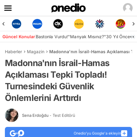
Güncel Konular
Bastonla Vurdu!
"Manyak Mısınız?"
30 Yıl Önce👀
Haberler
Magazin
Madonna'nın İsrail-Hamas Açıklaması Tepk
Madonna'nın İsrail-Hamas
Açıklaması Tepki Topladı!
Turnesindeki Güvenlik
Önlemlerini Arttırdı
Sena Erdoğdu
- Test Editörü
Onedio’yu Google'a ekleyin