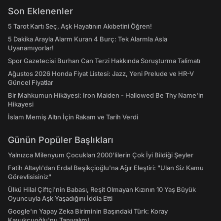
Son Eklenenler
5 Tarot Kartı Seç, Aşk Hayatının Akıbetini Öğren!
5 Dakika Arayla Alarm Kuran 4 Burç: Tek Alarmla Asla
Uyanamıyorlar!
Spor Gazetecisi Burhan Can Terzi Hakkında Soruşturma Talimatı
Ağustos 2026 Honda Fiyat Listesi: Jazz, Yeni Prelude ve HR-V
Güncel Fiyatlar
Bir Mahkumun Hikâyesi: Iron Maiden - Hallowed Be Thy Name'in
Hikayesi
İslam Memiş Altın İçin Rakam ve Tarih Verdi
Günün Popüler Başlıkları
Yalnızca Milenyum Çocukları 2000'lilerin Çok İyi Bildiği Şeyler
Fatih Altaylı'dan Erdal Beşikçioğlu'na Ağır Eleştiri: "Ulan Siz Kamu
Görevlisisiniz"
Ülkü Hilal Çiftçi'nin Babası, Reşit Olmayan Kızının 10 Yaş Büyük
Oyuncuyla Aşk Yaşadığını İddia Etti
Google'ın Yapay Zeka Biriminin Başındaki Türk: Koray
Kavukçuoğlu'nu Tanıyalım!