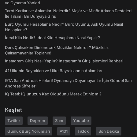
ve Oynama Yönleri
Tarot Kartları ve Anlamları Nelerdir? Majör ve Minör Arkana Desteleri
İle Tılsımlı Bir Dünyaya Giriş
Burç Uyumu Hesaplama Nedir? Burç Uyumu, Aşk Uyumu Nasıl
Hesaplanır?
İdeal Kilo Nedir? İdeal Kilo Hesaplama Nasıl Yapılır?
Ders Çalışırken Dinlenecek Müzikler Nelerdir? Müziksiz
Çalışamayanlar Toplanın!
Instagram Giriş Nasıl Yapılır? Instagram'a Giriş İşlemleri Rehberi
41 Ülkenin Bayrakları ve Ülke Bayraklarının Anlamları
GTA San Andreas Hileleri! Oynamaya Doyamayanlar İçin Güncel San
Andreas Şifreleri
IQ Testi: IQ'unuzun Kaç Olduğunu Merak Ettiniz mi?
Keşfet
Twitter
Deprem
Zam
Youtube
Günlük Burç Yorumları
A101
Tiktok
Son Dakika