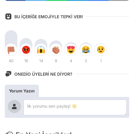
BU İÇERİĞE EMOJİYLE TEPKİ VER!
40
16
14
9
4
3
1
ONEDİO ÜYELERİ NE DİYOR?
Yorum Yazın