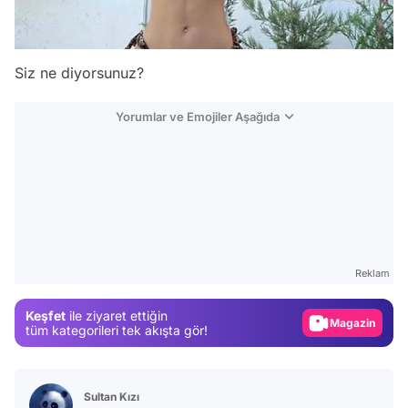
Siz ne diyorsunuz?
Yorumlar ve Emojiler Aşağıda
Video
Test
Reklam
Gündem
Magazin
Keşfet
ile ziyaret ettiğin
tüm kategorileri tek akışta gör!
Video
Test
Sultan Kızı