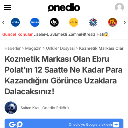
Güncel Konular
Liseler-LGS
Emekli Zammı
Filtresiz Hali😱
Haberler
Magazin
Ünlüler Dosyası
Kozmetik Markası Olan E
Kozmetik Markası Olan Ebru
Polat'ın 12 Saatte Ne Kadar Para
Kazandığını Görünce Uzaklara
Dalacaksınız!
Sultan Kızı
- Onedio Editörü
Onedio’yu Google'a ekleyin