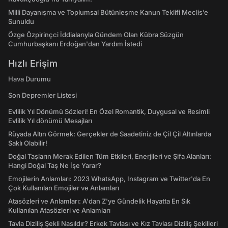
Milli Dayanışma ve Toplumsal Bütünleşme Kanun Teklifi Meclis’e
Sunuldu
Özge Özpirinçci İddialarıyla Gündem Olan Kübra Süzgün
Cumhurbaşkanı Erdoğan'dan Yardım İstedi
Hızlı Erişim
Hava Durumu
Son Depremler Listesi
Evlilik Yıl Dönümü Sözleri! En Özel Romantik, Duygusal ve Resimli
Evlilik Yıl dönümü Mesajları
Rüyada Altın Görmek: Gerçekler de Saadetiniz de Çil Çil Altınlarda
Saklı Olabilir!
Doğal Taşların Merak Edilen Tüm Etkileri, Enerjileri ve Şifa Alanları:
Hangi Doğal Taş Ne İşe Yarar?
Emojilerin Anlamları: 2023 WhatsApp, Instagram ve Twitter'da En
Çok Kullanılan Emojiler ve Anlamları
Atasözleri ve Anlamları: A'dan Z'ye Gündelik Hayatta En Sık
Kullanılan Atasözleri ve Anlamları
Tavla Diziliş Şekli Nasıldır? Erkek Tavlası ve Kız Tavlası Diziliş Şekilleri