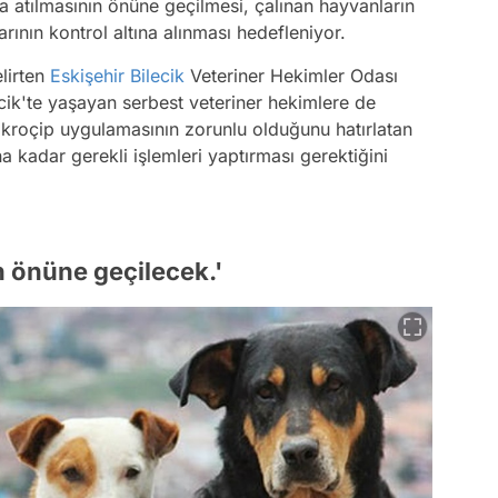
 atılmasının önüne geçilmesi, çalınan hayvanların
rının kontrol altına alınması hedefleniyor.
elirten
Eskişehir
Bilecik
Veteriner Hekimler Odası
ecik'te yaşayan serbest veteriner hekimlere de
 Mikroçip uygulamasının zorunlu olduğunu hatırlatan
na kadar gerekli işlemleri yaptırması gerektiğini
n önüne geçilecek.'