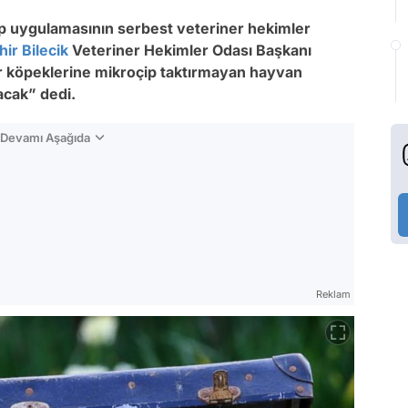
ip uygulamasının serbest veteriner hekimler
hir
Bilecik
Veteriner Hekimler Odası Başkanı
ar köpeklerine mikroçip taktırmayan hayvan
acak” dedi.
n Devamı Aşağıda
Reklam