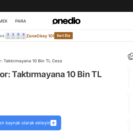
MEK
PARA
e👀
ZoneOkey 101
Seri Diz
r: Taktırmayana 10 Bin TL Ceza
or: Taktırmayana 10 Bin TL
en kaynak olarak ekleyin