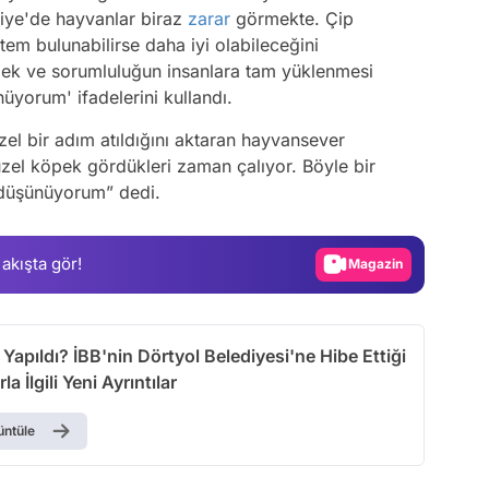
rkiye'de hayvanlar biraz
zarar
görmekte. Çip
tem bulunabilirse daha iyi olabileceğini
k ve sorumluluğun insanlara tam yüklenmesi
üyorum' ifadelerini kullandı.
Video
zel bir adım atıldığını aktaran hayvansever
Test
üzel köpek gördükleri zaman çalıyor. Böyle bir
 düşünüyorum” dedi.
Gündem
Magazin
 akışta gör!
Video
Test
apıldı? İBB'nin Dörtyol Belediyesi'ne Hibe Ettiği
la İlgili Yeni Ayrıntılar
üntüle