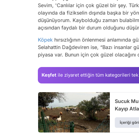
Sevim, 'Canlılar için çok güzel bir şey. Tü
olayında da fizikselin dışında başka bir yön
düşünüyorum. Kaybolduğu zaman bulabilme
açısından faydalı bir durum olduğunu düşün
Köpek
hırsızlığının önlenmesi anlamında gü
Selahattin Dağdeviren ise, “Bazı insanlar g
piyasa var. Bunun için çok güzel olacağını
Keşfet
ile ziyaret ettiğin
tüm kategorileri tek
Sucuk Mu Y
Kayıp Atlar
İçeriği gör