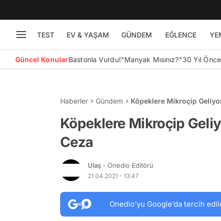
TEST
EV & YAŞAM
GÜNDEM
EĞLENCE
YE
Güncel Konular
Bastonla Vurdu!
"Manyak Mısınız?"
30 Yıl Önc
Haberler
Gündem
Köpeklere Mikroçip Geliyo
Köpeklere Mikroçip Geliy
Ceza
Ulaş
- Onedio Editörü
21.04.2021 - 13:47
Onedio’yu Google’da tercih edil