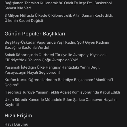
Bağışlanan Tahtaları Kullanarak 80 Odalı Ev İnşa Etti: Basketbol
Sahası Bile Var!
3 Milyon Nüfuslu Ülkede 6 Kilometrelik Altın Damarı Keşfedildi:
Ülkenin Kaderi Değişti
Günün Popüler Başlıkları
Beşiktaş-Üsküdar Vapurunda Yaşlı Kadın, Şort Giyen Kadının
Bacağına Bastonla Vurdu!
Sokak Röportajında Gurbetçi Türkiye ile Avrupa'yı Kıyasladı:
"Türkiye’deki Yolların Çoğu Avrupa’da Yok"
Yaşamak İstediğin Ülke Hangisi? Haritadaki Yerini Değil,
Yaşayacağın Hayatı Seçiyorsun!
Kur'an Kursu Öğrencilerinden Belediye Başkanına: "Manifest’i
Çağırın"
‘Terörsüz Türkiye Yasası’ Teklifi Adalet Komisyonu'nda Kabul Edildi
Uzun Süredir Kanserle Mücadele Eden Şarkıcı Cansever Hayatını
Kaybetti
Hızlı Erişim
Hava Durumu