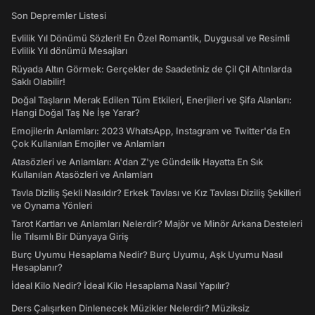
Son Depremler Listesi
Evlilik Yıl Dönümü Sözleri! En Özel Romantik, Duygusal ve Resimli
Evlilik Yıl dönümü Mesajları
Rüyada Altın Görmek: Gerçekler de Saadetiniz de Çil Çil Altınlarda
Saklı Olabilir!
Doğal Taşların Merak Edilen Tüm Etkileri, Enerjileri ve Şifa Alanları:
Hangi Doğal Taş Ne İşe Yarar?
Emojilerin Anlamları: 2023 WhatsApp, Instagram ve Twitter'da En
Çok Kullanılan Emojiler ve Anlamları
Atasözleri ve Anlamları: A'dan Z'ye Gündelik Hayatta En Sık
Kullanılan Atasözleri ve Anlamları
Tavla Diziliş Şekli Nasıldır? Erkek Tavlası ve Kız Tavlası Diziliş Şekilleri
ve Oynama Yönleri
Tarot Kartları ve Anlamları Nelerdir? Majör ve Minör Arkana Desteleri
İle Tılsımlı Bir Dünyaya Giriş
Burç Uyumu Hesaplama Nedir? Burç Uyumu, Aşk Uyumu Nasıl
Hesaplanır?
İdeal Kilo Nedir? İdeal Kilo Hesaplama Nasıl Yapılır?
Ders Çalışırken Dinlenecek Müzikler Nelerdir? Müziksiz