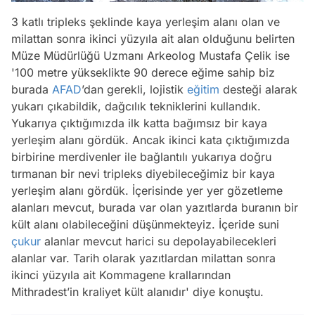
3 katlı tripleks şeklinde kaya yerleşim alanı olan ve
milattan sonra ikinci yüzyıla ait alan olduğunu belirten
Müze Müdürlüğü Uzmanı Arkeolog Mustafa Çelik ise
'100 metre yükseklikte 90 derece eğime sahip biz
burada
AFAD
’dan gerekli, lojistik
eğitim
desteği alarak
yukarı çıkabildik, dağcılık tekniklerini kullandık.
Yukarıya çıktığımızda ilk katta bağımsız bir kaya
yerleşim alanı gördük. Ancak ikinci kata çıktığımızda
birbirine merdivenler ile bağlantılı yukarıya doğru
tırmanan bir nevi tripleks diyebileceğimiz bir kaya
yerleşim alanı gördük. İçerisinde yer yer gözetleme
alanları mevcut, burada var olan yazıtlarda buranın bir
kült alanı olabileceğini düşünmekteyiz. İçeride suni
çukur
alanlar mevcut harici su depolayabilecekleri
alanlar var. Tarih olarak yazıtlardan milattan sonra
ikinci yüzyıla ait Kommagene krallarından
Mithradest’in kraliyet kült alanıdır' diye konuştu.