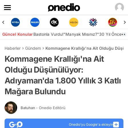
Güncel Konular
Bastonla Vurdu!
"Manyak Mısınız?"
30 Yıl Önce👀
Haberler
Gündem
Kommagene Krallığı'na Ait Olduğu Düşünü
Kommagene Krallığı'na Ait
Olduğu Düşünülüyor:
Adıyaman'da 1.800 Yıllık 3 Katlı
Mağara Bulundu
Batuhan
- Onedio Editörü
Onedio’yu Google'a ekleyin