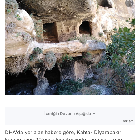
İçeriğin Devamı Aşağıda
Reklam
DHA'da yer alan habere göre, Kahta- Diyarabakır
karayolunun 20'nci kilometresinde Teğmenli köyü