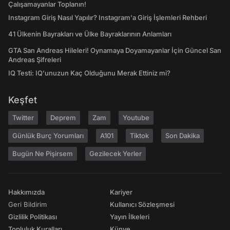
Çalışamayanlar Toplanın!
Instagram Giriş Nasıl Yapılır? Instagram'a Giriş İşlemleri Rehberi
41 Ülkenin Bayrakları ve Ülke Bayraklarının Anlamları
GTA San Andreas Hileleri! Oynamaya Doyamayanlar İçin Güncel San
Andreas Şifreleri
IQ Testi: IQ'unuzun Kaç Olduğunu Merak Ettiniz mi?
Keşfet
Twitter
Deprem
Zam
Youtube
Günlük Burç Yorumları
A101
Tiktok
Son Dakika
Bugün Ne Pişirsem
Gezilecek Yerler
Hakkımızda
Kariyer
Geri Bildirim
Kullanıcı Sözleşmesi
Gizlilik Politikası
Yayın İlkeleri
Topluluk Kuralları
Künye