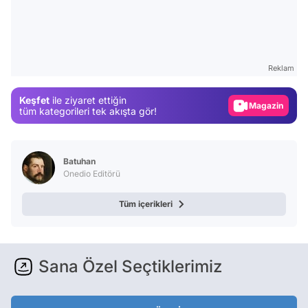
Video
Test
Reklam
Gündem
Keşfet
ile ziyaret ettiğin
Magazin
tüm kategorileri tek akışta gör!
Video
Test
Batuhan
Onedio Editörü
Tüm içerikleri
Sana Özel Seçtiklerimiz