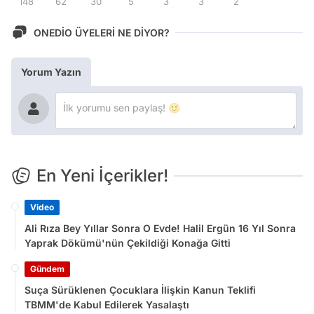
148
62
30
5
3
3
2
ONEDİO ÜYELERİ NE DİYOR?
Yorum Yazın
En Yeni İçerikler!
Video
Ali Rıza Bey Yıllar Sonra O Evde! Halil Ergün 16 Yıl Sonra
Yaprak Dökümü'nün Çekildiği Konağa Gitti
Gündem
Suça Sürüklenen Çocuklara İlişkin Kanun Teklifi
TBMM'de Kabul Edilerek Yasalaştı