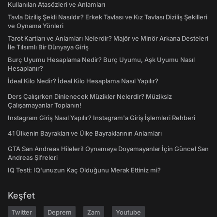
Kullanılan Atasözleri ve Anlamları
Tavla Diziliş Şekli Nasıldır? Erkek Tavlası ve Kız Tavlası Diziliş Şekilleri
ve Oynama Yönleri
Tarot Kartları ve Anlamları Nelerdir? Majör ve Minör Arkana Desteleri
İle Tılsımlı Bir Dünyaya Giriş
Burç Uyumu Hesaplama Nedir? Burç Uyumu, Aşk Uyumu Nasıl
Hesaplanır?
İdeal Kilo Nedir? İdeal Kilo Hesaplama Nasıl Yapılır?
Ders Çalışırken Dinlenecek Müzikler Nelerdir? Müziksiz
Çalışamayanlar Toplanın!
Instagram Giriş Nasıl Yapılır? Instagram'a Giriş İşlemleri Rehberi
41 Ülkenin Bayrakları ve Ülke Bayraklarının Anlamları
GTA San Andreas Hileleri! Oynamaya Doyamayanlar İçin Güncel San
Andreas Şifreleri
IQ Testi: IQ'unuzun Kaç Olduğunu Merak Ettiniz mi?
Keşfet
Twitter
Deprem
Zam
Youtube