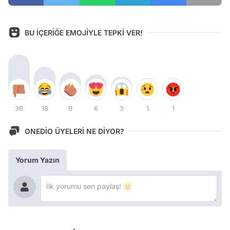
BU İÇERİĞE EMOJİYLE TEPKİ VER!
36
18
9
6
3
1
1
ONEDİO ÜYELERİ NE DİYOR?
Yorum Yazın