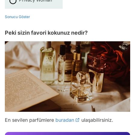
Sonucu Göster
Peki sizin favori kokunuz nedir?
Video
Test
En sevilen parfümlere
buradan
ulaşabilirsiniz.
Gündem
Magazin