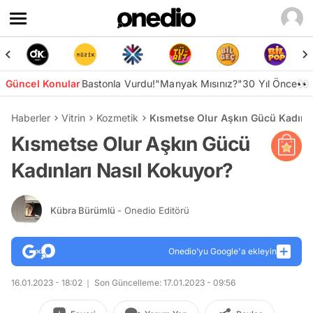
Güncel Konular
Bastonla Vurdu!
"Manyak Mısınız?"
30 Yıl Önce👀
Haberler
Vitrin
Kozmetik
Kısmetse Olur Aşkın Gücü Kadınla
Kısmetse Olur Aşkın Gücü
Kadınları Nasıl Kokuyor?
Kübra Bürümlü
- Onedio Editörü
Onedio’yu Google'a ekleyin
16.01.2023 - 18:02
Son Güncelleme: 17.01.2023 - 09:56