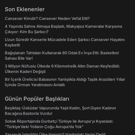
Son Eklenenler
Cansever Kimdir? Cansever Neden Vefat Etti?
4 Yaşında Sahne Almaya Başladı, Makyajsız Kameralar Karşısına
Çıkıyor: Kim Bu Şarkıcı?
Uzun Süredir Kanserle Mücadele Eden Şarkıcı Cansever Hayatını
Kaybetti
Bağışlanan Tahtaları Kullanarak 80 Odalı Ev İnşa Etti: Basketbol
Sahası Bile Var!
3 Milyon Nüfuslu Ülkede 6 Kilometrelik Altın Damarı Keşfedildi:
Ülkenin Kaderi Değişti
Bir İçerik Üreticisi Babasının Yanlışlıkla Aldığı Taşlık Araziden Yıllar
İçinde Orman Yaratmasını Anlattı
Günün Popüler Başlıkları
Beşiktaş-Üsküdar Vapurunda Yaşlı Kadın, Şort Giyen Kadının
Bacağına Bastonla Vurdu!
Sokak Röportajında Gurbetçi Türkiye ile Avrupa'yı Kıyasladı:
"Türkiye’deki Yolların Çoğu Avrupa’da Yok"
Yaşamak İstediğin Ülke Hangisi? Haritadaki Yerini Değil,