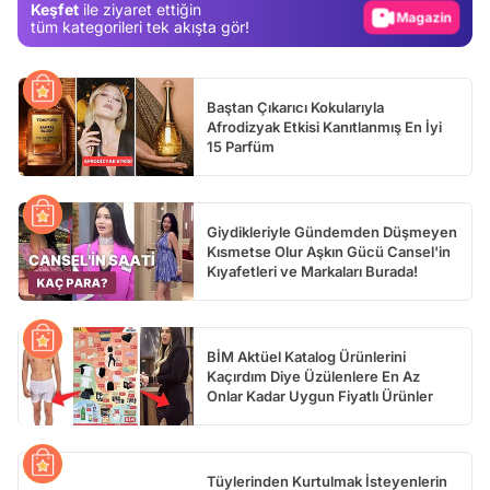
Keşfet
ile ziyaret ettiğin
Video
tüm kategorileri tek akışta gör!
Test
Baştan Çıkarıcı Kokularıyla
Afrodizyak Etkisi Kanıtlanmış En İyi
15 Parfüm
Giydikleriyle Gündemden Düşmeyen
Kısmetse Olur Aşkın Gücü Cansel'in
Kıyafetleri ve Markaları Burada!
BİM Aktüel Katalog Ürünlerini
Kaçırdım Diye Üzülenlere En Az
Onlar Kadar Uygun Fiyatlı Ürünler
Tüylerinden Kurtulmak İsteyenlerin