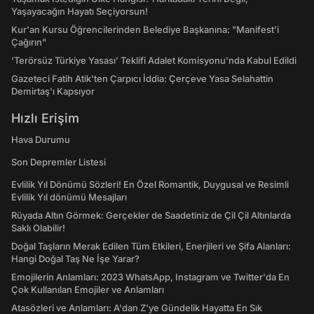
Yaşayacağın Hayatı Seçiyorsun!
Kur'an Kursu Öğrencilerinden Belediye Başkanına: "Manifest’i
Çağırın"
‘Terörsüz Türkiye Yasası’ Teklifi Adalet Komisyonu'nda Kabul Edildi
Gazeteci Fatih Atik'ten Çarpıcı İddia: Çerçeve Yasa Selahattin
Demirtaş'ı Kapsıyor
Hızlı Erişim
Hava Durumu
Son Depremler Listesi
Evlilik Yıl Dönümü Sözleri! En Özel Romantik, Duygusal ve Resimli
Evlilik Yıl dönümü Mesajları
Rüyada Altın Görmek: Gerçekler de Saadetiniz de Çil Çil Altınlarda
Saklı Olabilir!
Doğal Taşların Merak Edilen Tüm Etkileri, Enerjileri ve Şifa Alanları:
Hangi Doğal Taş Ne İşe Yarar?
Emojilerin Anlamları: 2023 WhatsApp, Instagram ve Twitter'da En
Çok Kullanılan Emojiler ve Anlamları
Atasözleri ve Anlamları: A'dan Z'ye Gündelik Hayatta En Sık