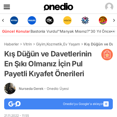
Güncel Konular
Bastonla Vurdu!
"Manyak Mısınız?"
30 Yıl Önce👀
Haberler
Vitrin
Giyim
,
Kozmetik
,
Ev Yaşam
Kış Düğün ve Davet
Kış Düğün ve Davetlerinin
En Şıkı Olmanız İçin Pul
Payetli Kıyafet Önerileri
Nurseda Gerek
- Onedio Üyesi
Onedio’yu Google'a ekleyin
21.11.2022 - 11:55