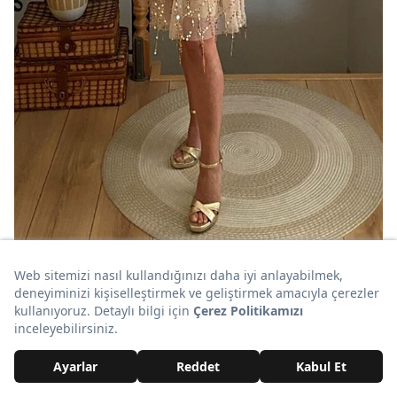
Gold aşıklarının bayılarak giyeceği kruvaze yaka
payetli ve saçaklı bu elbise, özel günlerde tercih
edebileceğiniz süper kullanışlı bir ürün. Saçak
detayıyla öne çıkan bu elbiseyi mutlaka incelemenizi
öneririz.
Link
burada
.