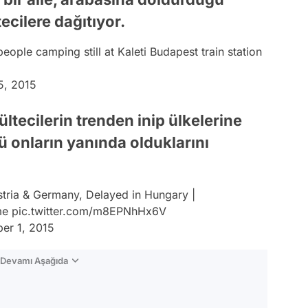
ecilere dağıtıyor.
eople camping still at Kaleti Budapest train station
5, 2015
ültecilerin trenden inip ülkelerine
ü onların yanında olduklarını
ria & Germany, Delayed in Hungary |
me
pic.twitter.com/m8EPNhHx6V
er 1, 2015
n Devamı Aşağıda