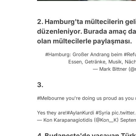
2. Hamburg'ta mültecilerin geli
düzenleniyor. Burada amaç da i
olan mültecilerle paylaşması.
#Hamburg
: Großer Andrang beim
#Ref
Essen, Getränke, Musik, Näc
— Mark Bittner (@
3.
#Melbourne
you're doing us proud as you
Yes they are!
#AylanKurdi
#Syria
pic.twitt
— Kon Karapanagiotidis (@Kon__K)
Septem
4. Budapeşte'de yaşayan Türk 