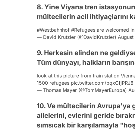
8. Yine Viyana tren istasyonun
mültecilerin acil ihtiyaçlarını 
#Westbahnhof
#Refugees
are welcomed in 
— David Krutzler (@DavidKrutzler)
August 
9. Herkesin elinden ne geldiyse 
Tüm dünyayı, halkların barışına
look at this picture from train station Vie
1500 refugees
pic.twitter.com/bqxCfjPRJ8
— Thomas Mayer (@TomMayerEuropa)
Au
10. Ve mültecilerin Avrupa'ya g
ailelerini, evlerini geride bır
sımsıcak bir karşılamayla "hoş 