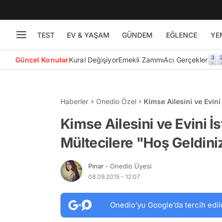
TEST
EV & YAŞAM
GÜNDEM
EĞLENCE
YE
Güncel Konular
Kural Değişiyor
Emekli Zammı
Acı Gerçekler
Haberler
Onedio Özel
Kimse Ailesini ve Evini
Geldiniz!" Diyor!
Kimse Ailesini ve Evini İ
Mültecilere "Hoş Geldiniz
Pınar
- Onedio Üyesi
08.09.2015 - 12:07
Onedio’yu Google’da tercih edil