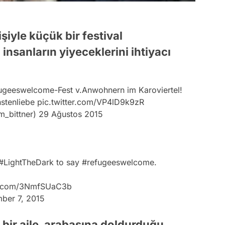
şiyle küçük bir festival
nsanların yiyeceklerini ihtiyacı
ugeeswelcome
-Fest v.Anwohnern im Karoviertel!
hstenliebe
pic.twitter.com/VP4lD9k9zR
m_bittner)
29 Ağustos 2015
#LightTheDark
to say
#refugeeswelcome
.
er.com/3NmfSUaC3b
ber 7, 2015
bir aile, arabasına doldurduğu