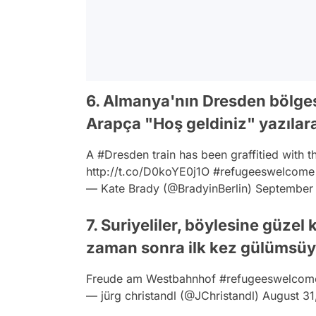
6. Almanya'nın Dresden bölgesi
Arapça "Hoş geldiniz" yazılara
A
#Dresden
train has been graffitied with
http://t.co/D0koYE0j1O
#refugeeswelcome
— Kate Brady (@BradyinBerlin)
September 
7. Suriyeliler, böylesine güzel
zaman sonra ilk kez gülümsüyo
Freude am Westbahnhof
#refugeeswelcom
— jürg christandl (@JChristandl)
August 31