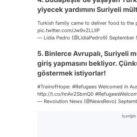
yiyecek yardımını Suriyeli mült
Turkish family came to deliver food to the p
pic.twitter.com/Jw9vZLLIiP
— Lídia Pedro (@LidiaPedro9)
September 
5. Binlerce Avrupalı, Suriyeli m
giriş yapmasını bekliyor. Çünk
göstermek istiyorlar!
#TrainofHope
:
#Refugees
Welcomed in Aust
http://t.co/hnAv2SbmQ0
#RefugeesWelco
— Revolution News (@NewsRevo)
Septemb
İçeriği