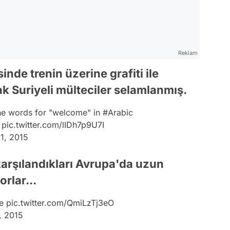
Reklam
nde trenin üzerine grafiti ile
k Suriyeli mülteciler selamlanmış.
 the words for "welcome" in
#Arabic
pic.twitter.com/lIDh7p9U7I
1, 2015
 karşılandıkları Avrupa'da uzun
rlar...
e
pic.twitter.com/QmiLzTj3eO
, 2015