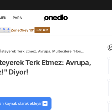
MEK
PARA
ZoneOkey 101
Seri Diz
 İsteyerek Terk Etmez: Avrupa, Mültecilere "Hoş
steyerek Terk Etmez: Avrupa,
!" Diyor!
en kaynak olarak ekleyin