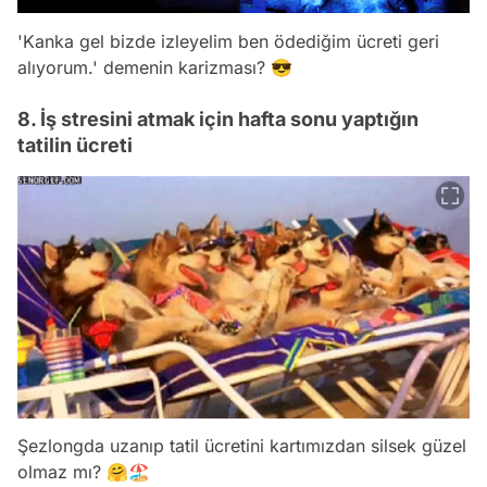
'Kanka gel bizde izleyelim ben ödediğim ücreti geri
alıyorum.' demenin karizması? 😎
8. İş stresini atmak için hafta sonu yaptığın
tatilin ücreti
Şezlongda uzanıp tatil ücretini kartımızdan silsek güzel
olmaz mı? 🤗🏖️