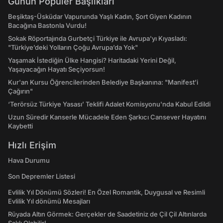
Günün Popüler Başlıkları
Beşiktaş-Üsküdar Vapurunda Yaşlı Kadın, Şort Giyen Kadının
Bacağına Bastonla Vurdu!
Sokak Röportajında Gurbetçi Türkiye ile Avrupa'yı Kıyasladı:
"Türkiye’deki Yolların Çoğu Avrupa’da Yok"
Yaşamak İstediğin Ülke Hangisi? Haritadaki Yerini Değil,
Yaşayacağın Hayatı Seçiyorsun!
Kur'an Kursu Öğrencilerinden Belediye Başkanına: "Manifest’i
Çağırın"
‘Terörsüz Türkiye Yasası’ Teklifi Adalet Komisyonu'nda Kabul Edildi
Uzun Süredir Kanserle Mücadele Eden Şarkıcı Cansever Hayatını
Kaybetti
Hızlı Erişim
Hava Durumu
Son Depremler Listesi
Evlilik Yıl Dönümü Sözleri! En Özel Romantik, Duygusal ve Resimli
Evlilik Yıl dönümü Mesajları
Rüyada Altın Görmek: Gerçekler de Saadetiniz de Çil Çil Altınlarda