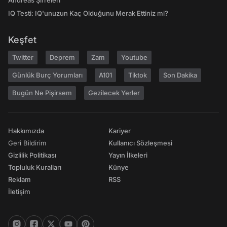
Andreas Şifreleri
IQ Testi: IQ'unuzun Kaç Olduğunu Merak Ettiniz mi?
Keşfet
Twitter
Deprem
Zam
Youtube
Günlük Burç Yorumları
A101
Tiktok
Son Dakika
Bugün Ne Pişirsem
Gezilecek Yerler
Hakkımızda
Kariyer
Geri Bildirim
Kullanıcı Sözleşmesi
Gizlilik Politikası
Yayın İlkeleri
Topluluk Kuralları
Künye
Reklam
RSS
İletişim