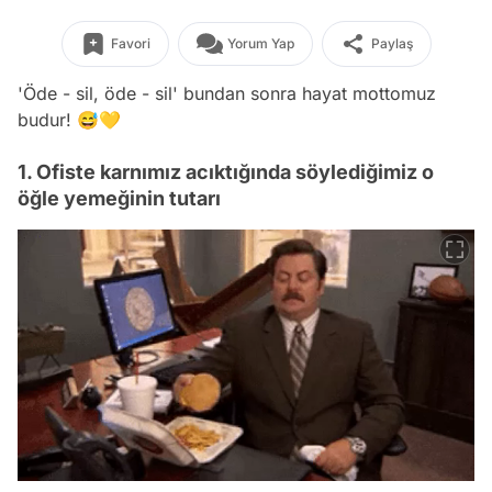
Favori
Yorum Yap
Paylaş
'Öde - sil, öde - sil' bundan sonra hayat mottomuz
budur! 😅💛
1. Ofiste karnımız acıktığında söylediğimiz o
öğle yemeğinin tutarı