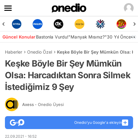
Güncel Konular
Bastonla Vurdu!
"Manyak Mısınız?"
30 Yıl Önce👀
Haberler
Onedio Özel
Keşke Böyle Bir Şey Mümkün Olsa: Har
Keşke Böyle Bir Şey Mümkün
Olsa: Harcadıktan Sonra Silmek
İstediğimiz 9 Şey
Axess
- Onedio Üyesi
Onedio’yu Google'a ekleyin
22.09.2021 - 16:52