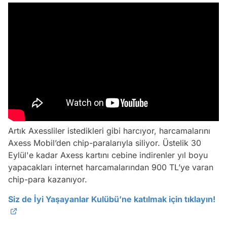
Artık Axessliler istedikleri gibi harcıyor, harcamalarını
Axess Mobil’den chip-paralarıyla siliyor. Üstelik 30
Eylül'e kadar Axess kartını cebine indirenler yıl boyu
yapacakları internet harcamalarından 900 TL’ye varan
chip-para kazanıyor.
Siz de İyi Yaşayanlar Kulübü’ne katılmak için tıklayın!
Video
Test