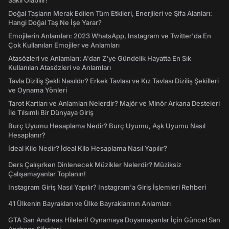
Saklı Olabilir!
Doğal Taşların Merak Edilen Tüm Etkileri, Enerjileri ve Şifa Alanları:
Hangi Doğal Taş Ne İşe Yarar?
Emojilerin Anlamları: 2023 WhatsApp, Instagram ve Twitter'da En
Çok Kullanılan Emojiler ve Anlamları
Atasözleri ve Anlamları: A'dan Z'ye Gündelik Hayatta En Sık
Kullanılan Atasözleri ve Anlamları
Tavla Diziliş Şekli Nasıldır? Erkek Tavlası ve Kız Tavlası Diziliş Şekilleri
ve Oynama Yönleri
Tarot Kartları ve Anlamları Nelerdir? Majör ve Minör Arkana Desteleri
İle Tılsımlı Bir Dünyaya Giriş
Burç Uyumu Hesaplama Nedir? Burç Uyumu, Aşk Uyumu Nasıl
Hesaplanır?
İdeal Kilo Nedir? İdeal Kilo Hesaplama Nasıl Yapılır?
Ders Çalışırken Dinlenecek Müzikler Nelerdir? Müziksiz
Çalışamayanlar Toplanın!
Instagram Giriş Nasıl Yapılır? Instagram'a Giriş İşlemleri Rehberi
41 Ülkenin Bayrakları ve Ülke Bayraklarının Anlamları
GTA San Andreas Hileleri! Oynamaya Doyamayanlar İçin Güncel San