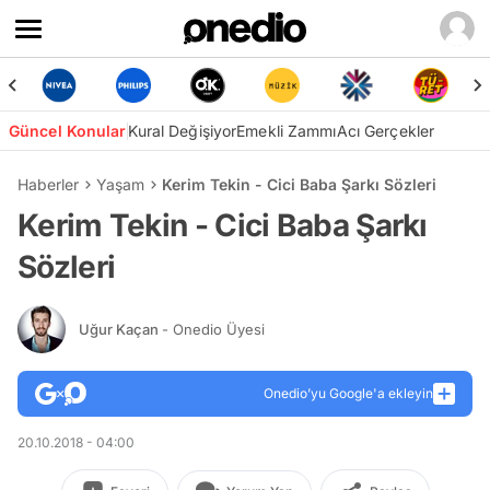
Güncel Konular
Kural Değişiyor
Emekli Zammı
Acı Gerçekler
Haberler
Yaşam
Kerim Tekin - Cici Baba Şarkı Sözleri
Kerim Tekin - Cici Baba Şarkı
Sözleri
Uğur Kaçan
- Onedio Üyesi
Onedio’yu Google'a ekleyin
20.10.2018 - 04:00