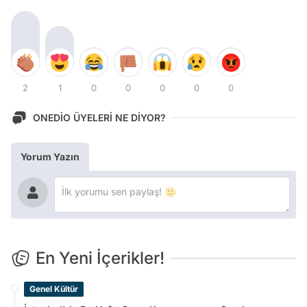
2
1
0
0
0
0
0
ONEDİO ÜYELERİ NE DİYOR?
Yorum Yazın
En Yeni İçerikler!
Genel Kültür