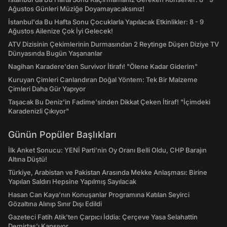
Ağustos Günleri Müziğe Doyamayacaksınız!
İstanbul'da Bu Hafta Sonu Çocuklarla Yapılacak Etkinlikler: 8 - 9
Ağustos Ailenize Çok İyi Gelecek!
ATV Dizisinin Çekimlerinin Durmasından 2 Reytinge Düşen Diziye TV
Dünyasında Bugün Yaşananlar
Nagihan Karadere'den Survivor İtirafı! "Ölene Kadar Giderim"
Kuruyan Çimleri Canlandıran Doğal Yöntem: Tek Bir Malzeme
Çimleri Daha Gür Yapıyor
Taşacak Bu Deniz'in Fadime'sinden Dikkat Çeken İtiraf! "İçimdeki
Karadenizli Çıkıyor"
Günün Popüler Başlıkları
İlk Anket Sonucu: YENİ Parti'nin Oy Oranı Belli Oldu, CHP Barajın
Altına Düştü!
Türkiye, Arabistan ve Pakistan Arasında Mekke Anlaşması: Birine
Yapılan Saldırı Hepsine Yapılmış Sayılacak
Hasan Can Kaya’nın Konuşanlar Programına Katılan Seyirci
Gözaltına Alınıp Sınır Dışı Edildi
Gazeteci Fatih Atik'ten Çarpıcı İddia: Çerçeve Yasa Selahattin
Demirtaş'ı Kapsıyor