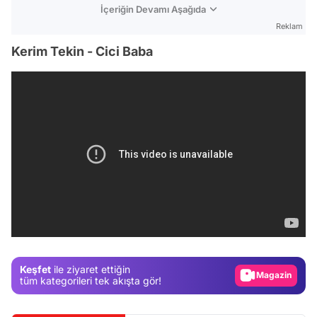
İçeriğin Devamı Aşağıda
Reklam
Kerim Tekin - Cici Baba
Video
Test
Gündem
Magazin
Keşfet
ile ziyaret ettiğin
Video
tüm kategorileri tek akışta gör!
Test