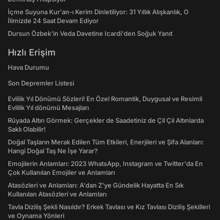
İçme Suyuna Kur'an-ı Kerim Dinletiliyor: 31 Yıllık Alışkanlık, O
İlimizde 24 Saat Devam Ediyor
Dursun Özbek'in Veda Davetine Icardi'den Soğuk Yanıt
Hızlı Erişim
Hava Durumu
Son Depremler Listesi
Evlilik Yıl Dönümü Sözleri! En Özel Romantik, Duygusal ve Resimli
Evlilik Yıl dönümü Mesajları
Rüyada Altın Görmek: Gerçekler de Saadetiniz de Çil Çil Altınlarda
Saklı Olabilir!
Doğal Taşların Merak Edilen Tüm Etkileri, Enerjileri ve Şifa Alanları:
Hangi Doğal Taş Ne İşe Yarar?
Emojilerin Anlamları: 2023 WhatsApp, Instagram ve Twitter'da En
Çok Kullanılan Emojiler ve Anlamları
Atasözleri ve Anlamları: A'dan Z'ye Gündelik Hayatta En Sık
Kullanılan Atasözleri ve Anlamları
Tavla Diziliş Şekli Nasıldır? Erkek Tavlası ve Kız Tavlası Diziliş Şekilleri
ve Oynama Yönleri