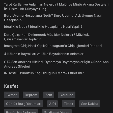
Tarot Kartları ve Anlamları Nelerdir? Majör ve Minör Arkana Desteleri
İle Tılsımlı Bir Dünyaya Giriş
Burç Uyumu Hesaplama Nedir? Burç Uyumu, Aşk Uyumu Nasıl
Hesaplanır?
İdeal Kilo Nedir? İdeal Kilo Hesaplama Nasıl Yapılır?
Ders Çalışırken Dinlenecek Müzikler Nelerdir? Müziksiz
Çalışamayanlar Toplanın!
Instagram Giriş Nasıl Yapılır? Instagram'a Giriş İşlemleri Rehberi
41 Ülkenin Bayrakları ve Ülke Bayraklarının Anlamları
GTA San Andreas Hileleri! Oynamaya Doyamayanlar İçin Güncel San
Andreas Şifreleri
IQ Testi: IQ'unuzun Kaç Olduğunu Merak Ettiniz mi?
Keşfet
Twitter
Deprem
Zam
Youtube
Günlük Burç Yorumları
A101
Tiktok
Son Dakika
Bugün Ne Pişirsem
Gezilecek Yerler