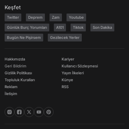
Keşfet
Twitter
Deprem
Zam
Youtube
Günlük Burç Yorumları
A101
Tiktok
Son Dakika
Bugün Ne Pişirsem
Gezilecek Yerler
Hakkımızda
Kariyer
Geri Bildirim
Kullanıcı Sözleşmesi
Gizlilik Politikası
Yayın İlkeleri
Topluluk Kuralları
Künye
Reklam
RSS
İletişim