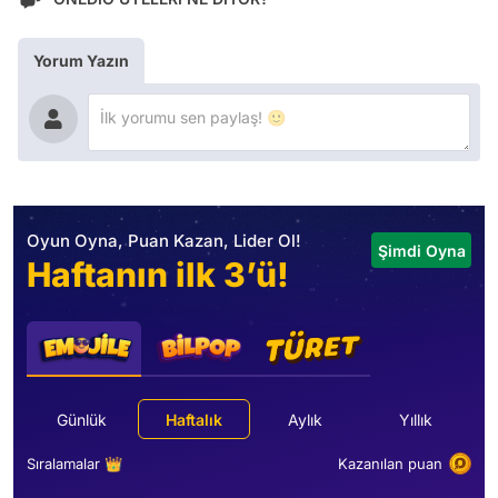
Yorum Yazın
Oyun Oyna, Puan Kazan, Lider Ol!
Şimdi Oyna
Haftanın ilk 3’ü!
Günlük
Haftalık
Aylık
Yıllık
Sıralamalar 👑
Kazanılan puan