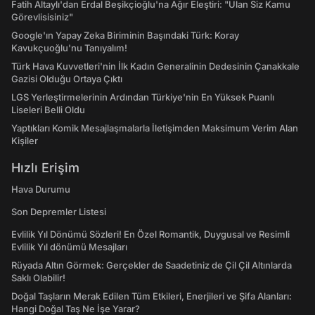
Fatih Altaylı'dan Erdal Beşikçioğlu'na Ağır Eleştiri: "Ulan Siz Kamu
Görevlisisiniz"
Google'ın Yapay Zeka Biriminin Başındaki Türk: Koray
Kavukçuoğlu'nu Tanıyalım!
Türk Hava Kuvvetleri'nin İlk Kadın Generalinin Dedesinin Çanakkale
Gazisi Olduğu Ortaya Çıktı
LGS Yerleştirmelerinin Ardından Türkiye'nin En Yüksek Puanlı
Liseleri Belli Oldu
Yaptıkları Komik Mesajlaşmalarla İletişimden Maksimum Verim Alan
Kişiler
Hızlı Erişim
Hava Durumu
Son Depremler Listesi
Evlilik Yıl Dönümü Sözleri! En Özel Romantik, Duygusal ve Resimli
Evlilik Yıl dönümü Mesajları
Rüyada Altın Görmek: Gerçekler de Saadetiniz de Çil Çil Altınlarda
Saklı Olabilir!
Doğal Taşların Merak Edilen Tüm Etkileri, Enerjileri ve Şifa Alanları:
Hangi Doğal Taş Ne İşe Yarar?