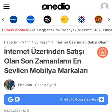
Güncel Konular
YKS Değişecek mi?
"Manyak Mısınız?"
30 Yıl Önc
Haberler
Vitrin
Ev Yaşam
İnternet Üzerinden Satışı Olan S
İnternet Üzerinden Satışı
Olan Son Zamanların En
Sevilen Mobilya Markaları
Ekin Avcı
- Onedio Üyesi
Onedio’yu Google'a ekleyin
04.07.2021 - 13:15