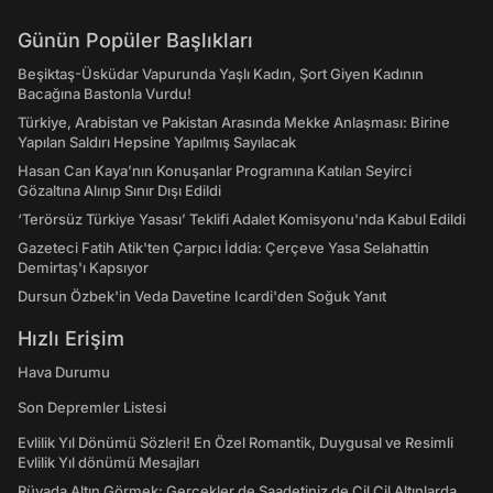
Günün Popüler Başlıkları
Beşiktaş-Üsküdar Vapurunda Yaşlı Kadın, Şort Giyen Kadının
Bacağına Bastonla Vurdu!
Türkiye, Arabistan ve Pakistan Arasında Mekke Anlaşması: Birine
Yapılan Saldırı Hepsine Yapılmış Sayılacak
Hasan Can Kaya’nın Konuşanlar Programına Katılan Seyirci
Gözaltına Alınıp Sınır Dışı Edildi
‘Terörsüz Türkiye Yasası’ Teklifi Adalet Komisyonu'nda Kabul Edildi
Gazeteci Fatih Atik'ten Çarpıcı İddia: Çerçeve Yasa Selahattin
Demirtaş'ı Kapsıyor
Dursun Özbek'in Veda Davetine Icardi'den Soğuk Yanıt
Hızlı Erişim
Hava Durumu
Son Depremler Listesi
Evlilik Yıl Dönümü Sözleri! En Özel Romantik, Duygusal ve Resimli
Evlilik Yıl dönümü Mesajları
Rüyada Altın Görmek: Gerçekler de Saadetiniz de Çil Çil Altınlarda