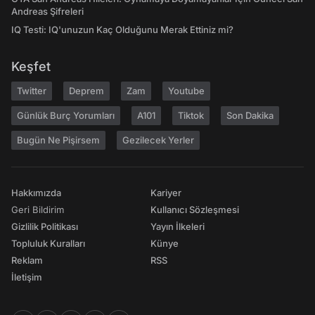
Andreas Şifreleri
IQ Testi: IQ'unuzun Kaç Olduğunu Merak Ettiniz mi?
Keşfet
Twitter
Deprem
Zam
Youtube
Günlük Burç Yorumları
A101
Tiktok
Son Dakika
Bugün Ne Pişirsem
Gezilecek Yerler
Hakkımızda
Kariyer
Geri Bildirim
Kullanıcı Sözleşmesi
Gizlilik Politikası
Yayın İlkeleri
Topluluk Kuralları
Künye
Reklam
RSS
İletişim