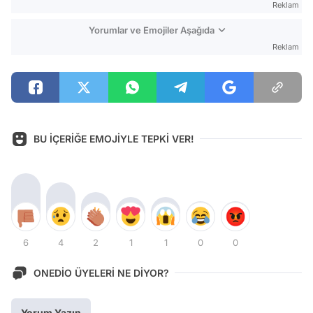
Reklam
Yorumlar ve Emojiler Aşağıda
Reklam
BU İÇERİĞE EMOJİYLE TEPKİ VER!
6
4
2
1
1
0
0
ONEDİO ÜYELERİ NE DİYOR?
Yorum Yazın