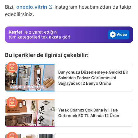
Test
Bizi,
onedio.vitrin
Instagram hesabımızdan da takip
edebilirsiniz.
Gündem
Magazin
Keşfet
ile ziyaret ettiğin
Video
tüm kategorileri tek akışta gör!
Test
Bu içerikler de ilginizi çekebilir:
Banyonuzu Düzenlemeye Geldik! Bir
Salondan Farksız Görünmesini
Sağlayacak 12 Banyo Ürünü
Yatak Odanızı Çok Daha İyi Hale
Getirecek 50 TL Altında 12 Ürün