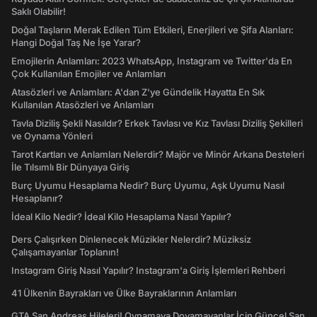
Saklı Olabilir!
Doğal Taşların Merak Edilen Tüm Etkileri, Enerjileri ve Şifa Alanları:
Hangi Doğal Taş Ne İşe Yarar?
Emojilerin Anlamları: 2023 WhatsApp, Instagram ve Twitter'da En
Çok Kullanılan Emojiler ve Anlamları
Atasözleri ve Anlamları: A'dan Z'ye Gündelik Hayatta En Sık
Kullanılan Atasözleri ve Anlamları
Tavla Diziliş Şekli Nasıldır? Erkek Tavlası ve Kız Tavlası Diziliş Şekilleri
ve Oynama Yönleri
Tarot Kartları ve Anlamları Nelerdir? Majör ve Minör Arkana Desteleri
İle Tılsımlı Bir Dünyaya Giriş
Burç Uyumu Hesaplama Nedir? Burç Uyumu, Aşk Uyumu Nasıl
Hesaplanır?
İdeal Kilo Nedir? İdeal Kilo Hesaplama Nasıl Yapılır?
Ders Çalışırken Dinlenecek Müzikler Nelerdir? Müziksiz
Çalışamayanlar Toplanın!
Instagram Giriş Nasıl Yapılır? Instagram'a Giriş İşlemleri Rehberi
41 Ülkenin Bayrakları ve Ülke Bayraklarının Anlamları
GTA San Andreas Hileleri! Oynamaya Doyamayanlar İçin Güncel San