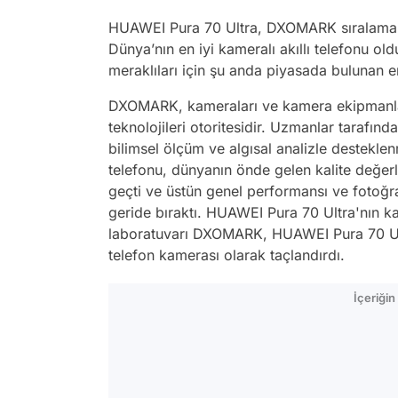
HUAWEI Pura 70 Ultra, DXOMARK sıralama t
Dünya’nın en iyi kameralı akıllı telefonu ol
meraklıları için şu anda piyasada bulunan en
DXOMARK, kameraları ve kamera ekipmanlar
teknolojileri otoritesidir. Uzmanlar tarafınd
bilimsel ölçüm ve algısal analizle desteklen
telefonu, dünyanın önde gelen kalite değe
geçti ve üstün genel performansı ve fotoğraf
geride bıraktı. HUAWEI Pura 70 Ultra'nın ka
laboratuvarı DXOMARK, HUAWEI Pura 70 Ult
telefon kamerası olarak taçlandırdı.
İçeriği