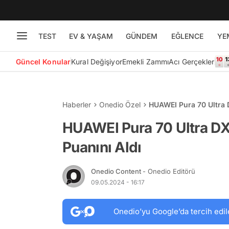
TEST
EV & YAŞAM
GÜNDEM
EĞLENCE
YE
Güncel Konular
Kural Değişiyor
Emekli Zammı
Acı Gerçekler
Haberler
Onedio Özel
HUAWEI Pura 70 Ultra 
HUAWEI Pura 70 Ultra D
Puanını Aldı
Onedio Content
- Onedio Editörü
09.05.2024 - 16:17
Onedio’yu Google’da tercih edil