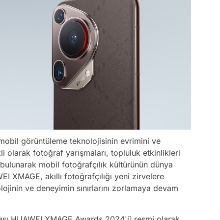
 mobil görüntüleme teknolojisinin evrimini ve
i olarak fotoğraf yarışmaları, topluluk etkinlikleri
e bulunarak mobil fotoğrafçılık kültürünün dünya
EI XMAGE, akıllı fotoğrafçılığı yeni zirvelere
knolojinin ve deneyimin sınırlarını zorlamaya devam
ışması HUAWEI XMAGE Awards 2024'ü resmi olarak