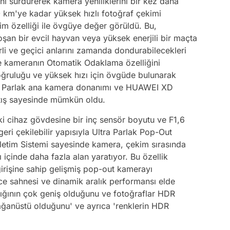
ı sürdürerek kamera yeniliklerini bir kez daha
 km'ye kadar yüksek hızlı fotoğraf çekimi
kim özelliği ile övgüye değer görüldü. Bu,
oşan bir evcil hayvan veya yüksek enerjili bir maçta
rli ve geçici anlarını zamanda dondurabilecekleri
 kameranın Otomatik Odaklama özelliğini
oğruluğu ve yüksek hızı için övgüde bulunarak
ra Parlak ana kamera donanımı ve HUAWEI XD
rtış sayesinde mümkün oldu.
i cihaz gövdesine bir inç sensör boyutu ve F1,6
eri çekilebilir yapısıyla Ultra Parlak Pop-Out
İletim Sistemi sayesinde kamera, çekim sırasında
 içinde daha fazla alan yaratıyor. Bu özellik
 girişine sahip gelişmiş pop-out kamerayı
ce sahnesi ve dinamik aralık performansı elde
ğının çok geniş olduğunu ve fotoğraflar HDR
ağanüstü olduğunu' ve ayrıca 'renklerin HDR