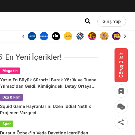
Giriş Yap
Görüş Bildir
En Yeni İçerikler!
Magazin
Yazın En Büyük Sürprizi Burak Yörük ve Tuana
Yılmaz'dan Geldi: Kimliğindeki Detay Ortaya
Çıkardı
Dizi & Film
Squid Game Hayranlarını Üzen İddia! Netflix
Projeden Vazgeçti
Spor
Dursun Özbek'in Veda Davetine Icardi'den