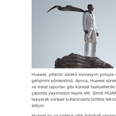
Huawei, yıllardır sürekli inovasyon yoluyla
gelişimini yönlendirdi. Ayrıca, Huawei sürekl
ve trend raporları gibi küresel faaliyetlerd
çapında yayılmasını teşvik etti. Şimdi HUAW
taşıyarak küresel kullanıcılarla birlikte te
ediyor.
Huawei bu yıl sadece yıllık fotoğraf yar