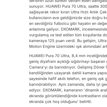
serisinin uzun süredir devam eden damgasın
sunuyor. HUAWEI Pura 70 Ultra, saatte 300
sağlayarak rekor kıran Ultra Hızlı Anlık Çe
kullanıcıların eve geldiğinizde size doğru k
en sevdiğiniz futbolcu gibi hayatın en değe
anlamına geliyor. DXOMARK, incelemesinde
vurgulamış ve test edilen tüm koşullarda d
kameraya 125 puan verdi. Bu gelişim, Ult
Motion Engine üzerindeki ışık alımındaki a
HUAWEI Pura 70 Ultra, 8,4 mm inceliğindek
geniş diyafram açıklığı sığdırmayı başaran g
Camera'yı da barındırıyor. Gelişmiş Döner 
kendiliğinden uzayarak dahili kamera yapısı
sayesinde hafif akıllı telefon, en geniş ışık
barındırabiliyor. Aynı zamanda, daha iyi ge
ediyor. DXOMARK, kameranın 'dinamik aralı
ekranda görüntülendiğinde kontrastların ol
ekranda çok hoş olduğunu' belirtti.