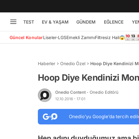
TEST
EV & YAŞAM
GÜNDEM
EĞLENCE
YE
Güncel Konular
Liseler-LGS
Emekli Zammı
Filtresiz Hali😱
Haberler
Onedio Özel
Hoop Diye Kendinizi M
Hoop Diye Kendinizi Mont
Onedio Content
- Onedio Editörü
12.10.2016 - 17:01
Onedio’yu Google’da tercih edil
Hep adını duyduğumuz ama bir