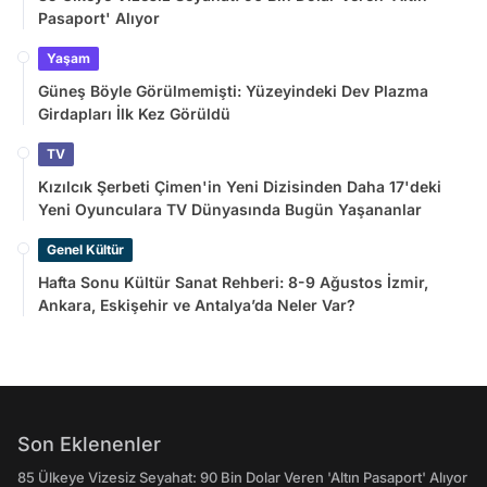
Pasaport' Alıyor
Yaşam
Güneş Böyle Görülmemişti: Yüzeyindeki Dev Plazma
Girdapları İlk Kez Görüldü
TV
Kızılcık Şerbeti Çimen'in Yeni Dizisinden Daha 17'deki
Yeni Oyunculara TV Dünyasında Bugün Yaşananlar
Genel Kültür
Hafta Sonu Kültür Sanat Rehberi: 8-9 Ağustos İzmir,
Ankara, Eskişehir ve Antalya’da Neler Var?
Son Eklenenler
85 Ülkeye Vizesiz Seyahat: 90 Bin Dolar Veren 'Altın Pasaport' Alıyor