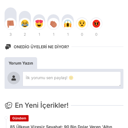
3
2
1
1
1
0
0
ONEDİO ÜYELERİ NE DİYOR?
Yorum Yazın
En Yeni İçerikler!
Gündem
85 Ülkeye Vizesiz Seyahat: 90 Bin Dolar Veren 'Altın