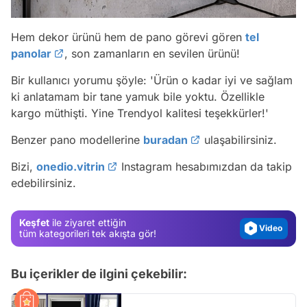
Hem dekor ürünü hem de pano görevi gören
tel
panolar
, son zamanların en sevilen ürünü!
Bir kullanıcı yorumu şöyle:
'Ürün o kadar iyi ve sağlam
ki anlatamam bir tane yamuk bile yoktu. Özellikle
kargo müthişti. Yine Trendyol kalitesi teşekkürler!'
Video
Benzer pano modellerine
buradan
ulaşabilirsiniz.
Test
Bizi,
onedio.vitrin
Instagram hesabımızdan da takip
edebilirsiniz.
Gündem
Magazin
Keşfet
ile ziyaret ettiğin
Video
tüm kategorileri tek akışta gör!
Test
Bu içerikler de ilgini çekebilir: