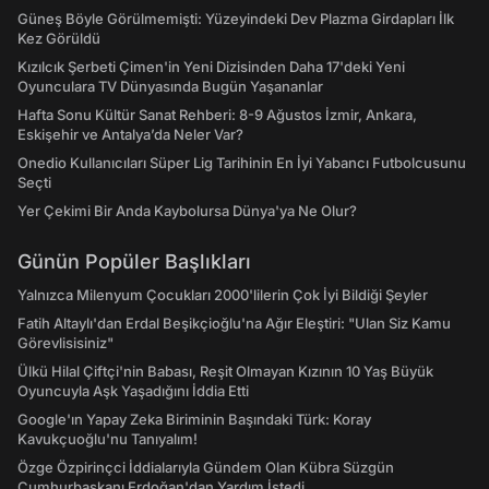
Güneş Böyle Görülmemişti: Yüzeyindeki Dev Plazma Girdapları İlk
Kez Görüldü
Kızılcık Şerbeti Çimen'in Yeni Dizisinden Daha 17'deki Yeni
Oyunculara TV Dünyasında Bugün Yaşananlar
Hafta Sonu Kültür Sanat Rehberi: 8-9 Ağustos İzmir, Ankara,
Eskişehir ve Antalya’da Neler Var?
Onedio Kullanıcıları Süper Lig Tarihinin En İyi Yabancı Futbolcusunu
Seçti
Yer Çekimi Bir Anda Kaybolursa Dünya'ya Ne Olur?
Günün Popüler Başlıkları
Yalnızca Milenyum Çocukları 2000'lilerin Çok İyi Bildiği Şeyler
Fatih Altaylı'dan Erdal Beşikçioğlu'na Ağır Eleştiri: "Ulan Siz Kamu
Görevlisisiniz"
Ülkü Hilal Çiftçi'nin Babası, Reşit Olmayan Kızının 10 Yaş Büyük
Oyuncuyla Aşk Yaşadığını İddia Etti
Google'ın Yapay Zeka Biriminin Başındaki Türk: Koray
Kavukçuoğlu'nu Tanıyalım!
Özge Özpirinçci İddialarıyla Gündem Olan Kübra Süzgün
Cumhurbaşkanı Erdoğan'dan Yardım İstedi