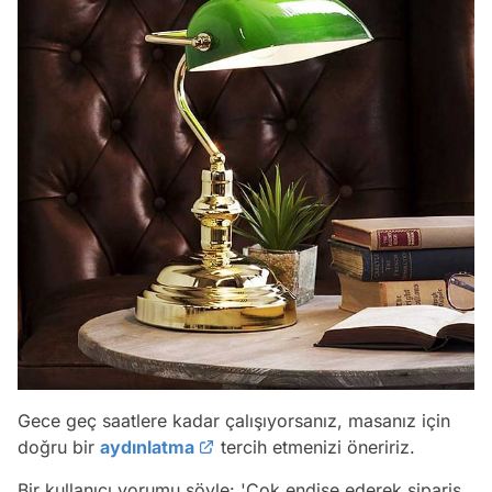
Gece geç saatlere kadar çalışıyorsanız, masanız için
doğru bir
aydınlatma
tercih etmenizi öneririz.
Bir kullanıcı yorumu şöyle:
'Çok endişe ederek sipariş