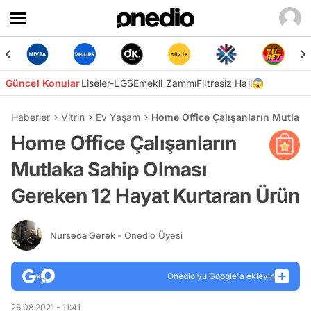
Güncel Konular
Liseler-LGS
Emekli Zammı
Filtresiz Hali😱
Haberler
Vitrin
Ev Yaşam
Home Office Çalışanların Mutlak
Home Office Çalışanların
Mutlaka Sahip Olması
Gereken 12 Hayat Kurtaran Ürün
Nurseda Gerek
- Onedio Üyesi
Onedio’yu Google'a ekleyin
26.08.2021 - 11:41