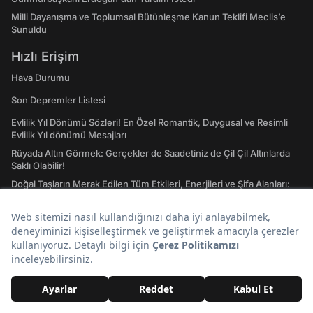
Milli Dayanışma ve Toplumsal Bütünleşme Kanun Teklifi Meclis’e
Sunuldu
Hızlı Erişim
Hava Durumu
Son Depremler Listesi
Evlilik Yıl Dönümü Sözleri! En Özel Romantik, Duygusal ve Resimli
Evlilik Yıl dönümü Mesajları
Rüyada Altın Görmek: Gerçekler de Saadetiniz de Çil Çil Altınlarda
Saklı Olabilir!
Doğal Taşların Merak Edilen Tüm Etkileri, Enerjileri ve Şifa Alanları:
Hangi Doğal Taş Ne İşe Yarar?
Emojilerin Anlamları: 2023 WhatsApp, Instagram ve Twitter'da En
Çok Kullanılan Emojiler ve Anlamları
Atasözleri ve Anlamları: A'dan Z'ye Gündelik Hayatta En Sık
Kullanılan Atasözleri ve Anlamları
Tavla Diziliş Şekli Nasıldır? Erkek Tavlası ve Kız Tavlası Diziliş Şekilleri
ve Oynama Yönleri
Tarot Kartları ve Anlamları Nelerdir? Majör ve Minör Arkana Desteleri