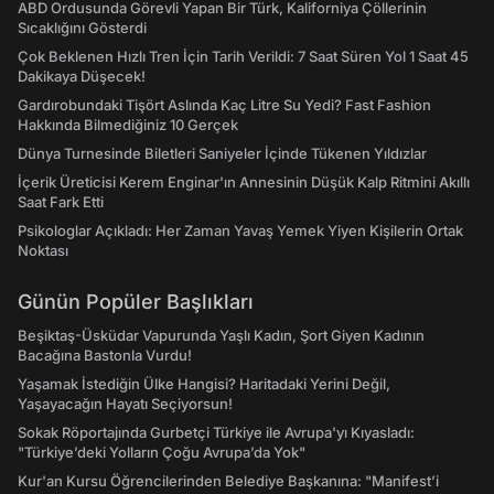
ABD Ordusunda Görevli Yapan Bir Türk, Kaliforniya Çöllerinin
Sıcaklığını Gösterdi
Çok Beklenen Hızlı Tren İçin Tarih Verildi: 7 Saat Süren Yol 1 Saat 45
Dakikaya Düşecek!
Gardırobundaki Tişört Aslında Kaç Litre Su Yedi? Fast Fashion
Hakkında Bilmediğiniz 10 Gerçek
Dünya Turnesinde Biletleri Saniyeler İçinde Tükenen Yıldızlar
İçerik Üreticisi Kerem Enginar'ın Annesinin Düşük Kalp Ritmini Akıllı
Saat Fark Etti
Psikologlar Açıkladı: Her Zaman Yavaş Yemek Yiyen Kişilerin Ortak
Noktası
Günün Popüler Başlıkları
Beşiktaş-Üsküdar Vapurunda Yaşlı Kadın, Şort Giyen Kadının
Bacağına Bastonla Vurdu!
Yaşamak İstediğin Ülke Hangisi? Haritadaki Yerini Değil,
Yaşayacağın Hayatı Seçiyorsun!
Sokak Röportajında Gurbetçi Türkiye ile Avrupa'yı Kıyasladı:
"Türkiye’deki Yolların Çoğu Avrupa’da Yok"
Kur'an Kursu Öğrencilerinden Belediye Başkanına: "Manifest’i