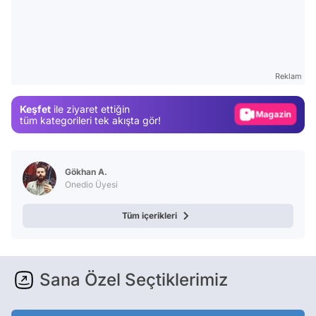
Video
Test
Gündem
Reklam
Magazin
Keşfet
ile ziyaret ettiğin
Video
tüm kategorileri tek akışta gör!
Test
Gökhan A.
Onedio Üyesi
Tüm içerikleri
Sana Özel Seçtiklerimiz