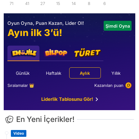
71
41
27
15
14
8
6
Oyun Oyna, Puan Kazan, Lider Ol!
Şimdi Oyna
Ayın ilk 3’ü!
Günlük
Haftalık
Aylık
Yıllık
Sıralamalar 👑
Kazanılan puan
Liderlik Tablosunu Gör!
En Yeni İçerikler!
Video