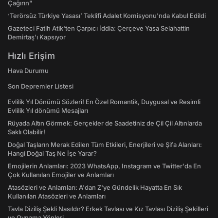
Çağırın"
‘Terörsüz Türkiye Yasası’ Teklifi Adalet Komisyonu'nda Kabul Edildi
Gazeteci Fatih Atik'ten Çarpıcı İddia: Çerçeve Yasa Selahattin
Demirtaş'ı Kapsıyor
Hızlı Erişim
Hava Durumu
Son Depremler Listesi
Evlilik Yıl Dönümü Sözleri! En Özel Romantik, Duygusal ve Resimli
Evlilik Yıl dönümü Mesajları
Rüyada Altın Görmek: Gerçekler de Saadetiniz de Çil Çil Altınlarda
Saklı Olabilir!
Doğal Taşların Merak Edilen Tüm Etkileri, Enerjileri ve Şifa Alanları:
Hangi Doğal Taş Ne İşe Yarar?
Emojilerin Anlamları: 2023 WhatsApp, Instagram ve Twitter'da En
Çok Kullanılan Emojiler ve Anlamları
Atasözleri ve Anlamları: A'dan Z'ye Gündelik Hayatta En Sık
Kullanılan Atasözleri ve Anlamları
Tavla Diziliş Şekli Nasıldır? Erkek Tavlası ve Kız Tavlası Diziliş Şekilleri
ve Oynama Yönleri