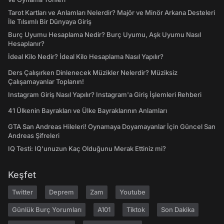
Tarot Kartları ve Anlamları Nelerdir? Majör ve Minör Arkana Desteleri
İle Tılsımlı Bir Dünyaya Giriş
Burç Uyumu Hesaplama Nedir? Burç Uyumu, Aşk Uyumu Nasıl
Hesaplanır?
İdeal Kilo Nedir? İdeal Kilo Hesaplama Nasıl Yapılır?
Ders Çalışırken Dinlenecek Müzikler Nelerdir? Müziksiz
Çalışamayanlar Toplanın!
Instagram Giriş Nasıl Yapılır? Instagram'a Giriş İşlemleri Rehberi
41 Ülkenin Bayrakları ve Ülke Bayraklarının Anlamları
GTA San Andreas Hileleri! Oynamaya Doyamayanlar İçin Güncel San
Andreas Şifreleri
IQ Testi: IQ'unuzun Kaç Olduğunu Merak Ettiniz mi?
Keşfet
Twitter
Deprem
Zam
Youtube
Günlük Burç Yorumları
A101
Tiktok
Son Dakika