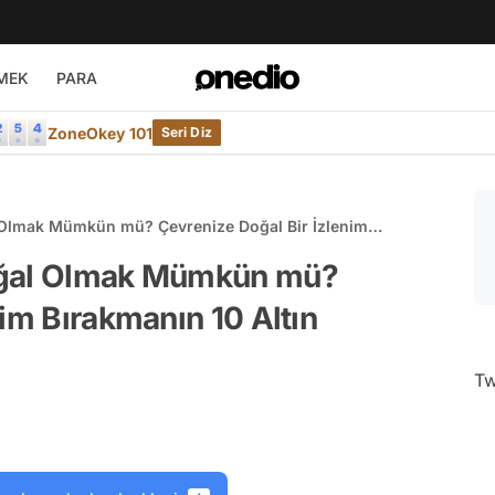
MEK
PARA
ZoneOkey 101
Seri Diz
 Olmak Mümkün mü? Çevrenize Doğal Bir İzlenim
oğal Olmak Mümkün mü?
nim Bırakmanın 10 Altın
Tw