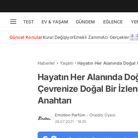
TEST
EV & YAŞAM
GÜNDEM
EĞLENCE
YE
Güncel Konular
Kural Değişiyor
Emekli Zammı
Acı Gerçekler
Haberler
Yaşam
Hayatın Her Alanında Doğal
Bırakmanın 10 Altın Anahtarı
Hayatın Her Alanında D
Çevrenize Doğal Bir İzle
Anahtarı
Emotion Parfüm
- Onedio Üyesi
28.07.2021 - 18:35