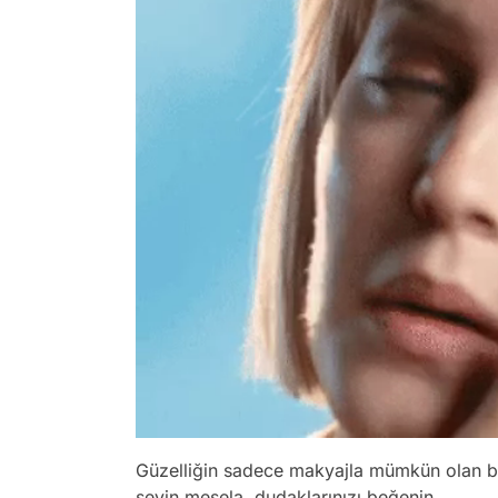
Güzelliğin sadece makyajla mümkün olan bi
sevin mesela, dudaklarınızı beğenin.