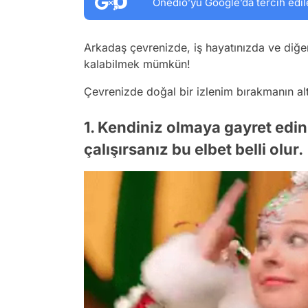
Onedio’yu Google’da tercih edil
Arkadaş çevrenizde, iş hayatınızda ve diğe
kalabilmek mümkün!
Çevrenizde doğal bir izlenim bırakmanın altın
1. Kendiniz olmaya gayret edin
çalışırsanız bu elbet belli olur.