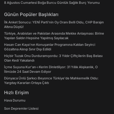
8 Ağustos Cumartesi Boğa Burcu Günlük Sağlık Burç Yorumu
Günün Popüler Başlıkları
İlk Anket Sonucu: YENİ Parti'nin Oy Oranı Belli Oldu, CHP Barajın
Altına Düştü!
Türkiye, Arabistan ve Pakistan Arasında Mekke Anlaşması: Birine
Yapılan Saldırı Hepsine Yapılmış Sayılacak
Hasan Can Kaya’nın Konuşanlar Programına Katılan Seyirci
Gözaltına Alınıp Sınır Dışı Edildi
Hiçbir Tuzak Onu Durduramıyordu: 3 Yıldır Çiftçilerin Baş Belası
Olan Kedi Yakalandı
İçme Suyuna Kur'an-ı Kerim Dinletiliyor: 31 Yıllık Alışkanlık, O
İlimizde 24 Saat Devam Ediyor
Dünyaca Ünlü Şarkıcı Beyonce Türkiye'de Mahkemelik Oldu:
Yargıtay Kararları Ortaya Çıktı
Hızlı Erişim
Hava Durumu
Son Depremler Listesi