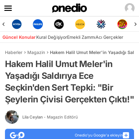
Güncel Konular
Kural Değişiyor
Emekli Zammı
Acı Gerçekler
Haberler
Magazin
Hakem Halil Umut Meler'in Yaşadığı Saldırı
Hakem Halil Umut Meler'in
Yaşadığı Saldırıya Ece
Seçkin'den Sert Tepki: "Bir
Şeylerin Çivisi Gerçekten Çıktı!"
Lila Ceylan
- Magazin Editörü
Onedio’yu Google'a ekleyin