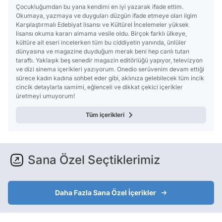
Çocukluğumdan bu yana kendimi en iyi yazarak ifade ettim.
Okumaya, yazmaya ve duyguları düzgün ifade etmeye olan ilgim
Karşılaştırmalı Edebiyat lisansı ve Kültürel İncelemeler yüksek
lisansı okuma kararı almama vesile oldu. Birçok farklı ülkeye,
kültüre ait eseri incelerken tüm bu ciddiyetin yanında, ünlüler
dünyasına ve magazine duyduğum merak beni hep canlı tutan
taraftı. Yaklaşık beş senedir magazin editörlüğü yapıyor, televizyon
ve dizi sinema içerikleri yazıyorum. Onedio serüvenim devam ettiği
sürece kadın kadına sohbet eder gibi, aklınıza gelebilecek tüm incik
cincik detaylarla samimi, eğlenceli ve dikkat çekici içerikler
üretmeyi umuyorum!
Tüm içerikleri
Sana Özel Seçtiklerimiz
Daha Fazla Sana Özel İçerikler