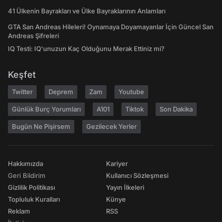
41 Ülkenin Bayrakları ve Ülke Bayraklarının Anlamları
GTA San Andreas Hileleri! Oynamaya Doyamayanlar İçin Güncel San
Andreas Şifreleri
IQ Testi: IQ'unuzun Kaç Olduğunu Merak Ettiniz mi?
Keşfet
Twitter
Deprem
Zam
Youtube
Günlük Burç Yorumları
A101
Tiktok
Son Dakika
Bugün Ne Pişirsem
Gezilecek Yerler
Hakkımızda
Kariyer
Geri Bildirim
Kullanıcı Sözleşmesi
Gizlilik Politikası
Yayın İlkeleri
Topluluk Kuralları
Künye
Reklam
RSS