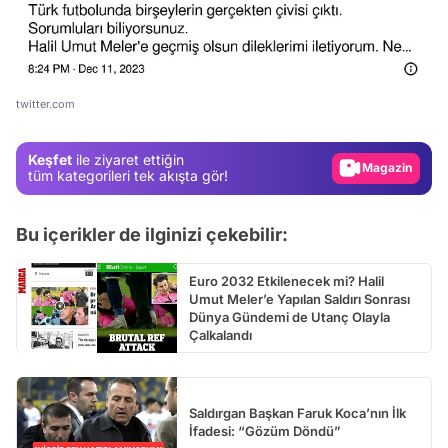
Video
Test
Gündem
twitter.com
Magazin
Keşfet
ile ziyaret ettiğin
Video
tüm kategorileri tek akışta gör!
Test
Bu içerikler de ilginizi çekebilir:
Euro 2032 Etkilenecek mi? Halil
Umut Meler’e Yapılan Saldırı Sonrası
Dünya Gündemi de Utanç Olayla
Çalkalandı
Saldırgan Başkan Faruk Koca’nın İlk
İfadesi: “Gözüm Döndü”