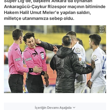
Süper Lig'de, başkent Ankara'da oynanan
Ankaragücü-Çaykur Rizespor maçının bitiminde
Hakem Halil Umut Meler'e yapılan saldırı,
milletçe utanmamıza sebep oldu.
İçeriğin Devamı Aşağıda