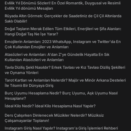
Evlilik Yıl Dönümü Sözleri! En Özel Romantik, Duygusal ve Resimli
Evlilik Yıl dönümü Mesajları
Rüyada Altın Görmek: Gerçekler de Saadetiniz de Çil Çil Altınlarda
Saklı Olabilir!
Doğal Taşların Merak Edilen Tüm Etkileri, Enerjileri ve Şifa Alanları:
Hangi Doğal Taş Ne İşe Yarar?
Emojilerin Anlamları: 2023 WhatsApp, Instagram ve Twitter'da En
Çok Kullanılan Emojiler ve Anlamları
Atasözleri ve Anlamları: A'dan Z'ye Gündelik Hayatta En Sık
Kullanılan Atasözleri ve Anlamları
Tavla Diziliş Şekli Nasıldır? Erkek Tavlası ve Kız Tavlası Diziliş Şekilleri
ve Oynama Yönleri
Tarot Kartları ve Anlamları Nelerdir? Majör ve Minör Arkana Desteleri
İle Tılsımlı Bir Dünyaya Giriş
Burç Uyumu Hesaplama Nedir? Burç Uyumu, Aşk Uyumu Nasıl
Hesaplanır?
İdeal Kilo Nedir? İdeal Kilo Hesaplama Nasıl Yapılır?
Ders Çalışırken Dinlenecek Müzikler Nelerdir? Müziksiz
Çalışamayanlar Toplanın!
Instagram Giriş Nasıl Yapılır? Instagram'a Giriş İşlemleri Rehberi