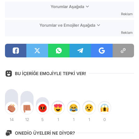
Yorumlar Aşağıda
Reklam
Yorumlar ve Emojiler Aşağıda
Reklam
BU İÇERİĞE EMOJİYLE TEPKİ VER!
14
12
5
1
1
1
0
ONEDİO ÜYELERİ NE DİYOR?