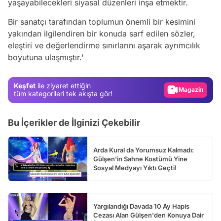
yaşayabilecekleri siyasal düzenleri inşa etmektir.
Bir sanatçı tarafından toplumun önemli bir kesimini
yakından ilgilendiren bir konuda sarf edilen sözler,
Video
eleştiri ve değerlendirme sınırlarını aşarak ayrımcılık
Test
boyutuna ulaşmıştır.'
Gündem
Magazin
Keşfet
ile ziyaret ettiğin
tüm kategorileri tek akışta gör!
Video
Test
Bu İçerikler de İlginizi Çekebilir
Arda Kural da Yorumsuz Kalmadı:
Gülşen'in Sahne Kostümü Yine
Sosyal Medyayı Yıktı Geçti!
Yargılandığı Davada 10 Ay Hapis
Cezası Alan Gülşen'den Konuya Dair