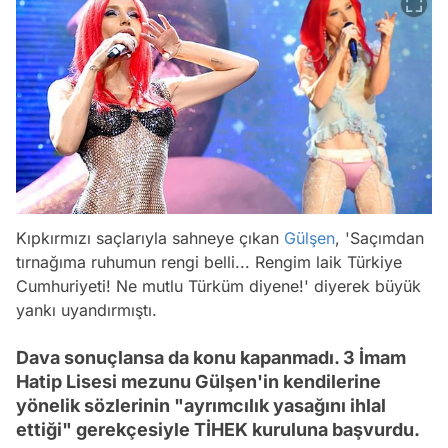
Kıpkırmızı saçlarıyla sahneye çıkan
Gülşen
, 'Saçımdan
tırnağıma ruhumun rengi belli... Rengim laik Türkiye
Cumhuriyeti! Ne mutlu Türküm diyene!' diyerek büyük
yankı uyandırmıştı.
Dava sonuçlansa da konu kapanmadı. 3 İmam
Hatip Lisesi mezunu Gülşen'in kendilerine
yönelik sözlerinin "ayrımcılık yasağını ihlal
ettiği" gerekçesiyle TİHEK kuruluna başvurdu.