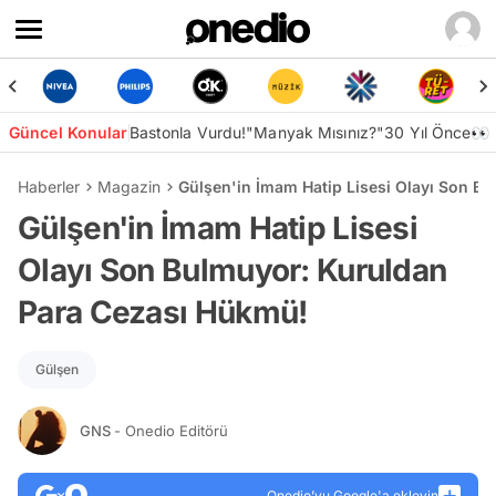
Güncel Konular
Bastonla Vurdu!
"Manyak Mısınız?"
30 Yıl Önce👀
Haberler
Magazin
Gülşen'in İmam Hatip Lisesi Olayı Son B
Gülşen'in İmam Hatip Lisesi
Olayı Son Bulmuyor: Kuruldan
Para Cezası Hükmü!
Gülşen
GNS
- Onedio Editörü
Onedio’yu Google'a ekleyin