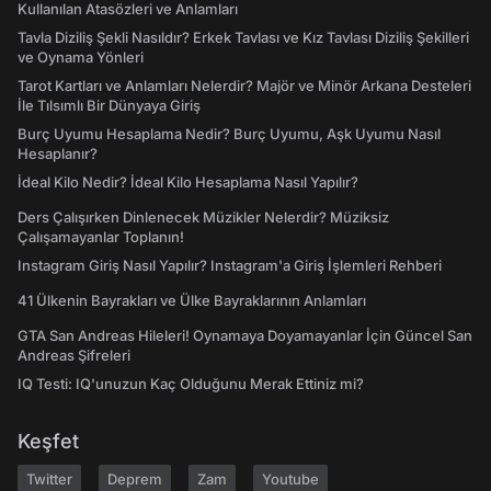
Kullanılan Atasözleri ve Anlamları
Tavla Diziliş Şekli Nasıldır? Erkek Tavlası ve Kız Tavlası Diziliş Şekilleri
ve Oynama Yönleri
Tarot Kartları ve Anlamları Nelerdir? Majör ve Minör Arkana Desteleri
İle Tılsımlı Bir Dünyaya Giriş
Burç Uyumu Hesaplama Nedir? Burç Uyumu, Aşk Uyumu Nasıl
Hesaplanır?
İdeal Kilo Nedir? İdeal Kilo Hesaplama Nasıl Yapılır?
Ders Çalışırken Dinlenecek Müzikler Nelerdir? Müziksiz
Çalışamayanlar Toplanın!
Instagram Giriş Nasıl Yapılır? Instagram'a Giriş İşlemleri Rehberi
41 Ülkenin Bayrakları ve Ülke Bayraklarının Anlamları
GTA San Andreas Hileleri! Oynamaya Doyamayanlar İçin Güncel San
Andreas Şifreleri
IQ Testi: IQ'unuzun Kaç Olduğunu Merak Ettiniz mi?
Keşfet
Twitter
Deprem
Zam
Youtube