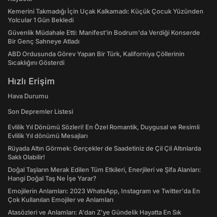
Kemerini Takmadığı İçin Uçak Kalkamadı: Küçük Çocuk Yüzünden
Yolcular 1 Gün Bekledi
Güvenlik Müdahale Etti: Manifest'in Bodrum'da Verdiği Konserde
Bir Genç Sahneye Atladı
ABD Ordusunda Görev Yapan Bir Türk, Kaliforniya Çöllerinin
Sıcaklığını Gösterdi
Hızlı Erişim
Hava Durumu
Son Depremler Listesi
Evlilik Yıl Dönümü Sözleri! En Özel Romantik, Duygusal ve Resimli
Evlilik Yıl dönümü Mesajları
Rüyada Altın Görmek: Gerçekler de Saadetiniz de Çil Çil Altınlarda
Saklı Olabilir!
Doğal Taşların Merak Edilen Tüm Etkileri, Enerjileri ve Şifa Alanları:
Hangi Doğal Taş Ne İşe Yarar?
Emojilerin Anlamları: 2023 WhatsApp, Instagram ve Twitter'da En
Çok Kullanılan Emojiler ve Anlamları
Atasözleri ve Anlamları: A'dan Z'ye Gündelik Hayatta En Sık