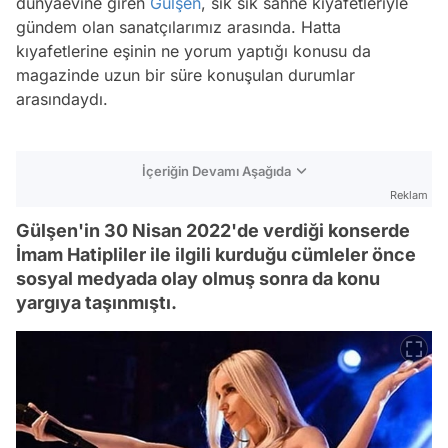
dünyaevine giren
Gülşen
, sık sık sahne kıyafetleriyle
gündem olan sanatçılarımız arasında. Hatta
kıyafetlerine eşinin ne yorum yaptığı konusu da
magazinde uzun bir süre konuşulan durumlar
arasındaydı.
İçeriğin Devamı Aşağıda
Reklam
Gülşen'in 30 Nisan 2022'de verdiği konserde
İmam Hatipliler ile ilgili kurduğu cümleler önce
sosyal medyada olay olmuş sonra da konu
yargıya taşınmıştı.