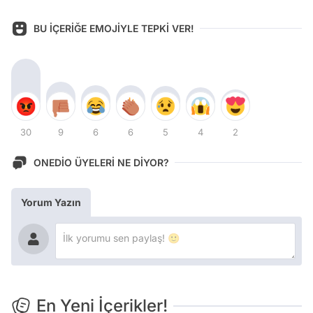
BU İÇERİĞE EMOJİYLE TEPKİ VER!
30
9
6
6
5
4
2
ONEDİO ÜYELERİ NE DİYOR?
Yorum Yazın
En Yeni İçerikler!