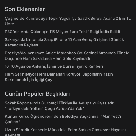
Son Eklenenler
Çeşme'de Kumrucuya Tepki Yağdı! 1,5 Saatlik Süreyi Aşana 2 Bin TL
Ücret
PSG’nin Arda Güler İçin 115 Milyon Euro Teklif Ettiği İddia Edildi
Sakarya'da Limonata Satıp iPhone 15 Alan Genç Girişimci Günlük
Kazancını Paylaştı
Brezilya'da İnanılmaz Anlar: Maranhao Gol Sevinci Sırasında Tünele
Düşünce Hem Sakatlandı Hem Golü Sayılmadı
10-16 Ağustos Ankara, İzmir ve Bursa Tiyatro Rehberi
Hem Serinletiyor Hem Damarları Koruyor: Japonların Yazın
Serinlemek İçin İçtiği Çay
Günün Popüler Başlıkları
Sokak Röportajında Gurbetçi Türkiye ile Avrupa'yı Kıyasladı:
"Türkiye’deki Yolların Çoğu Avrupa’da Yok"
Kur'an Kursu Öğrencilerinden Belediye Başkanına: "Manifest’i
Çağırın"
Uzun Süredir Kanserle Mücadele Eden Şarkıcı Cansever Hayatını
Kaybetti