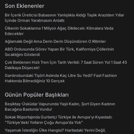
Son Eklenenler
Bir İçerik Üreticisi Babasının Yanlışlıkla Aldığı Taşlık Araziden Yıllar
İçinde Orman Yaratmasını Anlattı
Ülkenin Sokaklarına 1 Milyon Ağaç Dikilecek: Klimalara Veda
Edecekler
Ağlamalık Değil Ama Derin Derin Düşündüren O Ritimler
ABD Ordusunda Görev Yapan Bir Türk, Kaliforniya Çöllerinin
Sıcaklığını Gösterdi
Çok Beklenen Hızlı Tren İçin Tarih Verildi: 7 Saat Süren Yol 1 Saat 45
Dakikaya Düşecek!
Gardırobundaki Tişört Aslında Kaç Litre Su Yedi? Fast Fashion
Hakkında Bilmediğiniz 10 Gerçek
Günün Popüler Başlıkları
Beşiktaş-Üsküdar Vapurunda Yaşlı Kadın, Şort Giyen Kadının
Bacağına Bastonla Vurdu!
Sokak Röportajında Gurbetçi Türkiye ile Avrupa'yı Kıyasladı:
"Türkiye’deki Yolların Çoğu Avrupa’da Yok"
Yaşamak İstediğin Ülke Hangisi? Haritadaki Yerini Değil,