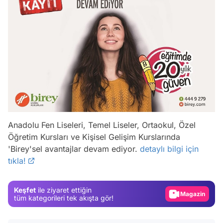
Anadolu Fen Liseleri, Temel Liseler, Ortaokul, Özel
Öğretim Kursları ve Kişisel Gelişim Kurslarında
Video
'Birey'sel avantajlar devam ediyor.
detaylı bilgi için
Test
tıkla!
Gündem
Magazin
Keşfet
ile ziyaret ettiğin
tüm kategorileri tek akışta gör!
Video
Test