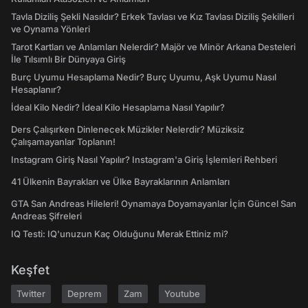
Tavla Diziliş Şekli Nasıldır? Erkek Tavlası ve Kız Tavlası Diziliş Şekilleri
ve Oynama Yönleri
Tarot Kartları ve Anlamları Nelerdir? Majör ve Minör Arkana Desteleri
İle Tılsımlı Bir Dünyaya Giriş
Burç Uyumu Hesaplama Nedir? Burç Uyumu, Aşk Uyumu Nasıl
Hesaplanır?
İdeal Kilo Nedir? İdeal Kilo Hesaplama Nasıl Yapılır?
Ders Çalışırken Dinlenecek Müzikler Nelerdir? Müziksiz
Çalışamayanlar Toplanın!
Instagram Giriş Nasıl Yapılır? Instagram'a Giriş İşlemleri Rehberi
41 Ülkenin Bayrakları ve Ülke Bayraklarının Anlamları
GTA San Andreas Hileleri! Oynamaya Doyamayanlar İçin Güncel San
Andreas Şifreleri
IQ Testi: IQ'unuzun Kaç Olduğunu Merak Ettiniz mi?
Keşfet
Twitter
Deprem
Zam
Youtube