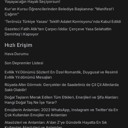
Yaşayacağın Hayatı Seçiyorsun!
Kur'an Kursu Öğrencilerinden Belediye Başkanına: "Manifest’i
Çağırın"
‘Terörsüz Türkiye Yasası’ Teklifi Adalet Komisyonu'nda Kabul Edildi
Gazeteci Fatih Atik'ten Çarpıcı İddia: Çerçeve Yasa Selahattin
Demirtaş'ı Kapsıyor
Hızlı Erişim
Hava Durumu
Son Depremler Listesi
Evlilik Yıl Dönümü Sözleri! En Özel Romantik, Duygusal ve Resimli
Evlilik Yıl dönümü Mesajları
Rüyada Altın Görmek: Gerçekler de Saadetiniz de Çil Çil Altınlarda
Saklı Olabilir!
Doğal Taşların Merak Edilen Tüm Etkileri, Enerjileri ve Şifa Alanları:
Hangi Doğal Taş Ne İşe Yarar?
Emojilerin Anlamları: 2023 WhatsApp, Instagram ve Twitter'da En
Çok Kullanılan Emojiler ve Anlamları
Atasözleri ve Anlamları: A'dan Z'ye Gündelik Hayatta En Sık
Kullanılan Atasözleri ve Anlamları