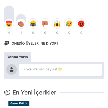
4
1
0
0
0
0
0
ONEDİO ÜYELERİ NE DİYOR?
Yorum Yazın
En Yeni İçerikler!
Genel Kültür