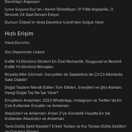
Demirtaş'ı Kapsıyor
İçme Suyuna Kur'an-ı Kerim Dinletiliyor: 31 Yıllık Alışkanlık, O
İlimizde 24 Saat Devam Ediyor
Dursun Özbek'in Veda Davetine Icardi'den Soğuk Yanıt
Hızlı Erişim
Hava Durumu
Son Depremler Listesi
Evlilik Yıl Dönümü Sözleri! En Özel Romantik, Duygusal ve Resimli
Evlilik Yıl dönümü Mesajları
Rüyada Altın Görmek: Gerçekler de Saadetiniz de Çil Çil Altınlarda
Saklı Olabilir!
Doğal Taşların Merak Edilen Tüm Etkileri, Enerjileri ve Şifa Alanları:
Hangi Doğal Taş Ne İşe Yarar?
Emojilerin Anlamları: 2023 WhatsApp, Instagram ve Twitter'da En
Çok Kullanılan Emojiler ve Anlamları
Atasözleri ve Anlamları: A'dan Z'ye Gündelik Hayatta En Sık
Kullanılan Atasözleri ve Anlamları
Tavla Diziliş Şekli Nasıldır? Erkek Tavlası ve Kız Tavlası Diziliş Şekilleri
ve Oynama Yönleri