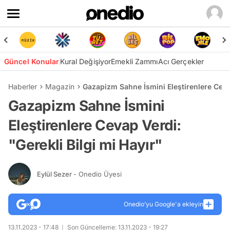
Güncel Konular
Kural Değişiyor
Emekli Zammı
Acı Gerçekler
Haberler
Magazin
Gazapizm Sahne İsmini Eleştirenlere Cevap
Gazapizm Sahne İsmini
Eleştirenlere Cevap Verdi:
"Gerekli Bilgi mi Hayır"
Eylül Sezer
- Onedio Üyesi
Onedio’yu Google'a ekleyin
13.11.2023 - 17:48
Son Güncelleme: 13.11.2023 - 19:27