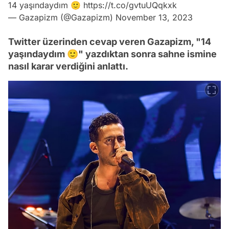
14 yaşındaydım 🙂
https://t.co/gvtuUQqkxk
— Gazapizm (@Gazapizm)
November 13, 2023
Twitter üzerinden cevap veren Gazapizm, "14
yaşındaydım 🙂" yazdıktan sonra sahne ismine
nasıl karar verdiğini anlattı.