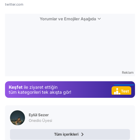
twitter.com
Yorumlar ve Emojiler Aşağıda
Video
Test
Gündem
Magazin
Reklam
Video
Keşfet
ile ziyaret ettiğin
Test
tüm kategorileri tek akışta gör!
Eylül Sezer
Onedio Üyesi
Tüm içerikleri