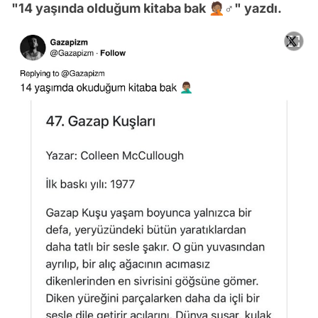
"14 yaşında olduğum kitaba bak 🤦🏽♂️" yazdı.