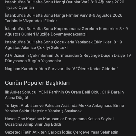
İstanbul'da Bu Hafta Sonu Hangi Oyunlar Var? 8-9 Ağustos 2026
Tiyatro Oyunları
İstanbul'da Bu Hafta Sonu Hangi Filmler Var? 8-9 Ağustos 2026
Tarihinde Vizyondaki Filmler
İstanbul'da Bu Hafta Sonu Kaçırmamanız Gereken Konserler: 8 - 9
Ağustos Günleri Müziğe Doyamayacaksınız!
İstanbul'da Bu Hafta Sonu Çocuklarla Yapılacak Etkinlikler: 8 - 9
Ağustos Ailenize Çok İyi Gelecek!
ATV Dizisinin Çekimlerinin Durmasından 2 Reytinge Düşen Diziye TV
Dünyasında Bugün Yaşananlar
Nagihan Karadere'den Survivor İtirafı! "Ölene Kadar Giderim"
Günün Popüler Başlıkları
İlk Anket Sonucu: YENİ Parti'nin Oy Oranı Belli Oldu, CHP Barajın
Altına Düştü!
Türkiye, Arabistan ve Pakistan Arasında Mekke Anlaşması: Birine
Yapılan Saldırı Hepsine Yapılmış Sayılacak
Hasan Can Kaya’nın Konuşanlar Programına Katılan Seyirci
Gözaltına Alınıp Sınır Dışı Edildi
Gazeteci Fatih Atik'ten Çarpıcı İddia: Çerçeve Yasa Selahattin