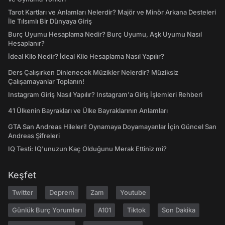
Tarot Kartları ve Anlamları Nelerdir? Majör ve Minör Arkana Desteleri
İle Tılsımlı Bir Dünyaya Giriş
Burç Uyumu Hesaplama Nedir? Burç Uyumu, Aşk Uyumu Nasıl
Hesaplanır?
İdeal Kilo Nedir? İdeal Kilo Hesaplama Nasıl Yapılır?
Ders Çalışırken Dinlenecek Müzikler Nelerdir? Müziksiz
Çalışamayanlar Toplanın!
Instagram Giriş Nasıl Yapılır? Instagram'a Giriş İşlemleri Rehberi
41 Ülkenin Bayrakları ve Ülke Bayraklarının Anlamları
GTA San Andreas Hileleri! Oynamaya Doyamayanlar İçin Güncel San
Andreas Şifreleri
IQ Testi: IQ'unuzun Kaç Olduğunu Merak Ettiniz mi?
Keşfet
Twitter
Deprem
Zam
Youtube
Günlük Burç Yorumları
A101
Tiktok
Son Dakika