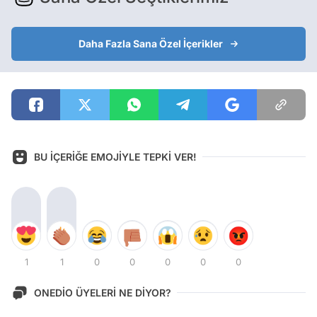
Daha Fazla Sana Özel İçerikler
BU İÇERİĞE EMOJİYLE TEPKİ VER!
1
1
0
0
0
0
0
ONEDİO ÜYELERİ NE DİYOR?