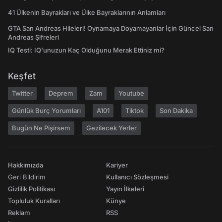
41 Ülkenin Bayrakları ve Ülke Bayraklarının Anlamları
GTA San Andreas Hileleri! Oynamaya Doyamayanlar İçin Güncel San
Andreas Şifreleri
IQ Testi: IQ'unuzun Kaç Olduğunu Merak Ettiniz mi?
Keşfet
Twitter
Deprem
Zam
Youtube
Günlük Burç Yorumları
A101
Tiktok
Son Dakika
Bugün Ne Pişirsem
Gezilecek Yerler
Hakkımızda
Kariyer
Geri Bildirim
Kullanıcı Sözleşmesi
Gizlilik Politikası
Yayın İlkeleri
Topluluk Kuralları
Künye
Reklam
RSS