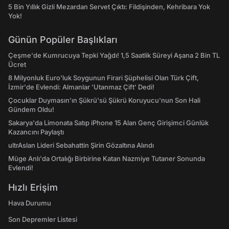
5 Bin Yıllık Gizli Mezardan Servet Çıktı: Fildişinden, Kehribara Yok
Yok!
Günün Popüler Başlıkları
Çeşme'de Kumrucuya Tepki Yağdı! 1,5 Saatlik Süreyi Aşana 2 Bin TL
Ücret
8 Milyonluk Euro'luk Soygunun Firari Şüphelisi Olan Türk Çift,
İzmir'de Evlendi: Almanlar 'Utanmaz Çift' Dedi!
Çocuklar Duymasın'ın Şükrü'sü Şükrü Koruyucu'nun Son Hali
Gündem Oldu!
Sakarya'da Limonata Satıp iPhone 15 Alan Genç Girişimci Günlük
Kazancını Paylaştı
ultrAslan Lideri Sebahattin Şirin Gözaltına Alındı
Müge Anlı'da Ortalığı Birbirine Katan Nazmiye Tutaner Sonunda
Evlendi!
Hızlı Erişim
Hava Durumu
Son Depremler Listesi