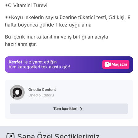
*C Vitamini Türevi
**Koyu lekelerin sayısı üzerine tüketici testi, 54 kişi, 8
hafta boyunca günde 1 kez uygulama
Video
Bu içerik marka tanıtımı ve iş birliği amacıyla
hazırlanmıştır.
Test
Gündem
Keşfet
ile ziyaret ettiğin
Magazin
tüm kategorileri tek akışta gör!
Video
Test
Onedio Content
Onedio Editörü
Tüm içerikleri
Sana Özel Seçtiklerimiz