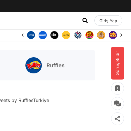
Giriş Yap
Görüş Bildir
Ruffles
eets by RufflesTurkiye