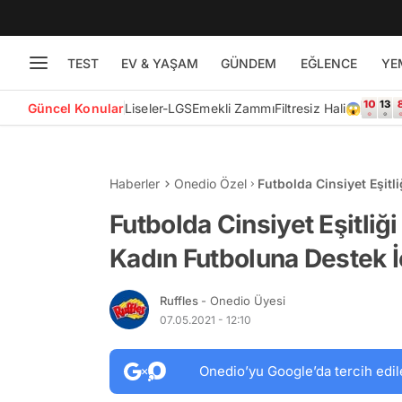
TEST
EV & YAŞAM
GÜNDEM
EĞLENCE
YE
Güncel Konular
Liseler-LGS
Emekli Zammı
Filtresiz Hali😱
Haberler
Onedio Özel
Futbolda Cinsiyet Eşitl
İçin Başlattığı RePlay P
Futbolda Cinsiyet Eşitliği
Kadın Futboluna Destek İç
Ruffles
- Onedio Üyesi
07.05.2021 - 12:10
Onedio’yu Google’da tercih edil