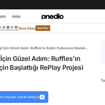
MEK
PARA
Zone Okey
Seri Diz
iği İçin Güzel Adım: Ruffles’ın Kadın Futboluna Destek
rojesi
 İçin Güzel Adım: Ruffles’ın
in Başlattığı RePlay Projesi
Tw
en kaynak olarak ekleyin