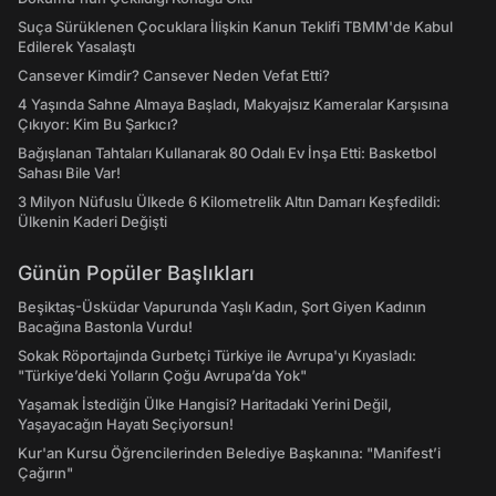
Suça Sürüklenen Çocuklara İlişkin Kanun Teklifi TBMM'de Kabul
Edilerek Yasalaştı
Cansever Kimdir? Cansever Neden Vefat Etti?
4 Yaşında Sahne Almaya Başladı, Makyajsız Kameralar Karşısına
Çıkıyor: Kim Bu Şarkıcı?
Bağışlanan Tahtaları Kullanarak 80 Odalı Ev İnşa Etti: Basketbol
Sahası Bile Var!
3 Milyon Nüfuslu Ülkede 6 Kilometrelik Altın Damarı Keşfedildi:
Ülkenin Kaderi Değişti
Günün Popüler Başlıkları
Beşiktaş-Üsküdar Vapurunda Yaşlı Kadın, Şort Giyen Kadının
Bacağına Bastonla Vurdu!
Sokak Röportajında Gurbetçi Türkiye ile Avrupa'yı Kıyasladı:
"Türkiye’deki Yolların Çoğu Avrupa’da Yok"
Yaşamak İstediğin Ülke Hangisi? Haritadaki Yerini Değil,
Yaşayacağın Hayatı Seçiyorsun!
Kur'an Kursu Öğrencilerinden Belediye Başkanına: "Manifest’i
Çağırın"