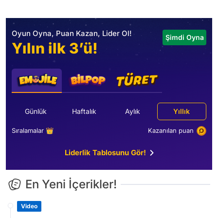
Oyun Oyna, Puan Kazan, Lider Ol!
Şimdi Oyna
Yılın ilk 3’ü!
Günlük
Haftalık
Aylık
Yıllık
Sıralamalar 👑
Kazanılan puan
Liderlik Tablosunu Gör!
En Yeni İçerikler!
Video