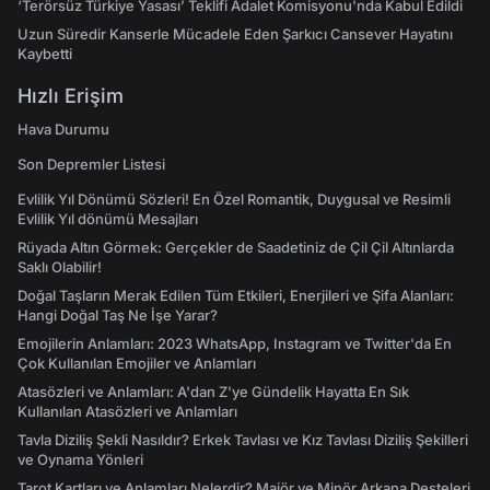
‘Terörsüz Türkiye Yasası’ Teklifi Adalet Komisyonu'nda Kabul Edildi
Uzun Süredir Kanserle Mücadele Eden Şarkıcı Cansever Hayatını
Kaybetti
Hızlı Erişim
Hava Durumu
Son Depremler Listesi
Evlilik Yıl Dönümü Sözleri! En Özel Romantik, Duygusal ve Resimli
Evlilik Yıl dönümü Mesajları
Rüyada Altın Görmek: Gerçekler de Saadetiniz de Çil Çil Altınlarda
Saklı Olabilir!
Doğal Taşların Merak Edilen Tüm Etkileri, Enerjileri ve Şifa Alanları:
Hangi Doğal Taş Ne İşe Yarar?
Emojilerin Anlamları: 2023 WhatsApp, Instagram ve Twitter'da En
Çok Kullanılan Emojiler ve Anlamları
Atasözleri ve Anlamları: A'dan Z'ye Gündelik Hayatta En Sık
Kullanılan Atasözleri ve Anlamları
Tavla Diziliş Şekli Nasıldır? Erkek Tavlası ve Kız Tavlası Diziliş Şekilleri
ve Oynama Yönleri
Tarot Kartları ve Anlamları Nelerdir? Majör ve Minör Arkana Desteleri