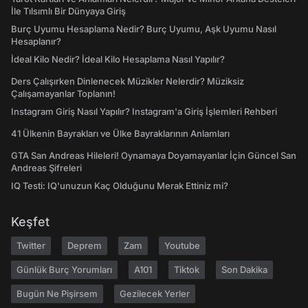
İle Tılsımlı Bir Dünyaya Giriş
Burç Uyumu Hesaplama Nedir? Burç Uyumu, Aşk Uyumu Nasıl
Hesaplanır?
İdeal Kilo Nedir? İdeal Kilo Hesaplama Nasıl Yapılır?
Ders Çalışırken Dinlenecek Müzikler Nelerdir? Müziksiz
Çalışamayanlar Toplanın!
Instagram Giriş Nasıl Yapılır? Instagram'a Giriş İşlemleri Rehberi
41 Ülkenin Bayrakları ve Ülke Bayraklarının Anlamları
GTA San Andreas Hileleri! Oynamaya Doyamayanlar İçin Güncel San
Andreas Şifreleri
IQ Testi: IQ'unuzun Kaç Olduğunu Merak Ettiniz mi?
Keşfet
Twitter
Deprem
Zam
Youtube
Günlük Burç Yorumları
A101
Tiktok
Son Dakika
Bugün Ne Pişirsem
Gezilecek Yerler