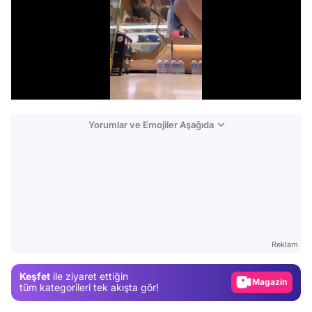
/
Yorumlar ve Emojiler Aşağıda
Video
Test
Gündem
Reklam
Magazin
Keşfet
ile ziyaret ettiğin
Video
tüm kategorileri tek akışta gör!
Test