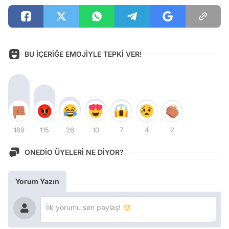
BU İÇERİĞE EMOJİYLE TEPKİ VER!
189
115
26
10
7
4
2
ONEDİO ÜYELERİ NE DİYOR?
Yorum Yazın