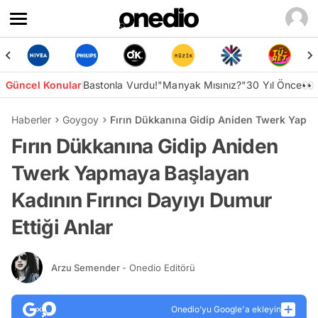
Güncel Konular
Bastonla Vurdu!
"Manyak Mısınız?"
30 Yıl Önce👀
Haberler
Goygoy
Fırın Dükkanına Gidip Aniden Twerk Yapmay
Fırın Dükkanına Gidip Aniden
Twerk Yapmaya Başlayan
Kadının Fırıncı Dayıyı Dumur
Ettiği Anlar
Arzu Semender
- Onedio Editörü
Onedio’yu Google'a ekleyin