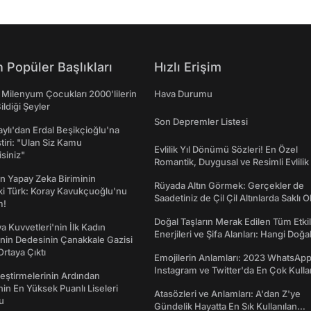
 Popüler Başlıkları
Hızlı Erişim
 Milenyum Çocukları 2000'lilerin
Hava Durumu
ildiği Şeyler
Son Depremler Listesi
taylı'dan Erdal Beşikçioğlu'na
ştiri: "Ulan Siz Kamu
Evlilik Yıl Dönümü Sözleri! En Özel
isiniz"
Romantik, Duygusal ve Resimli Evlilik 
dönümü Mesajları
n Yapay Zeka Biriminin
Rüyada Altın Görmek: Gerçekler de
ki Türk: Koray Kavukçuoğlu'nu
Saadetiniz de Çil Çil Altınlarda Saklı Ol
m!
Doğal Taşların Merak Edilen Tüm Etkil
a Kuvvetleri'nin İlk Kadın
Enerjileri ve Şifa Alanları: Hangi Doğa
nin Dedesinin Çanakkale Gazisi
Ne İşe Yarar?
rtaya Çıktı
Emojilerin Anlamları: 2023 WhatsApp
Instagram ve Twitter'da En Çok Kulla
eştirmelerinin Ardından
Emojiler ve Anlamları
nin En Yüksek Puanlı Liseleri
Atasözleri ve Anlamları: A'dan Z'ye
du
Gündelik Hayatta En Sık Kullanılan