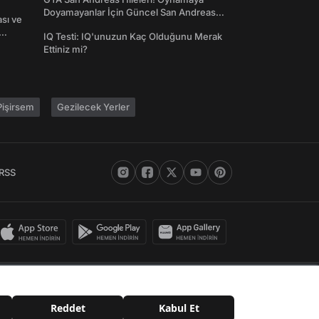
Doyamayanlar İçin Güncel San Andreas
ası ve
Şifreleri
IQ Testi: IQ'unuzun Kaç Olduğunu Merak
Ettiniz mi?
işirsem
Gezilecek Yerler
RSS