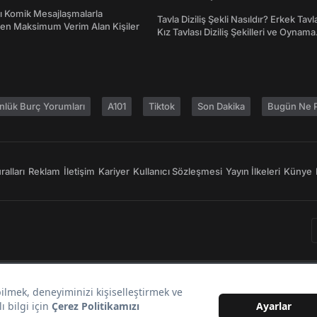
Atasözleri ve Anlamları
rı Komik Mesajlaşmalarla
Tavla Diziliş Şekli Nasıldır? Erkek Tavl
den Maksimum Verim Alan Kişiler
Kız Tavlası Diziliş Şekilleri ve Oynama
Yönleri
nlük Burç Yorumları
A101
Tiktok
Son Dakika
Bugün Ne P
alları
Reklam
İletişim
Kariyer
Kullanıcı Sözleşmesi
Yayın İlkeleri
Künye
Bir
markasıdır.