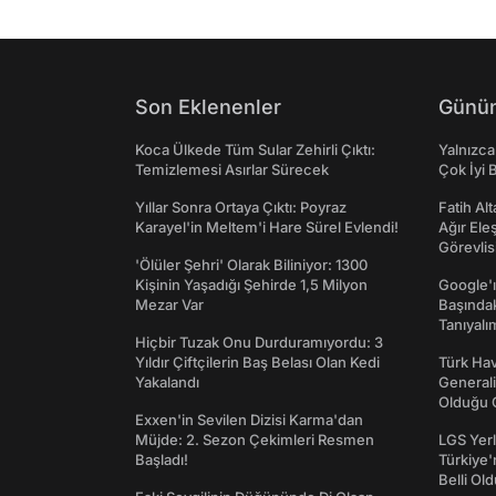
Son Eklenenler
Günün
Koca Ülkede Tüm Sular Zehirli Çıktı:
Yalnızca
Temizlemesi Asırlar Sürecek
Çok İyi B
Yıllar Sonra Ortaya Çıktı: Poyraz
Fatih Al
Karayel'in Meltem'i Hare Sürel Evlendi!
Ağır Ele
Görevlis
'Ölüler Şehri' Olarak Biliniyor: 1300
Kişinin Yaşadığı Şehirde 1,5 Milyon
Google'ı
Mezar Var
Başında
Tanıyalı
Hiçbir Tuzak Onu Durduramıyordu: 3
Yıldır Çiftçilerin Baş Belası Olan Kedi
Türk Hav
Yakalandı
Generali
Olduğu O
Exxen'in Sevilen Dizisi Karma'dan
Müjde: 2. Sezon Çekimleri Resmen
LGS Yerl
Başladı!
Türkiye'
Belli Ol