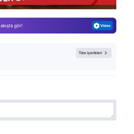
Gündem
Magazin
 akışta gör!
Video
Test
Tüm içerikleri