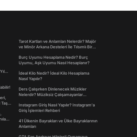
Tarot Kartları ve Anlamları Nelerdir? Majör
ve Minör Arkana Desteleri İle Tılsımlı Bir
Dünyaya Giriş
Burç Uyumu Hesaplama Nedir? Burç
Uyumu, Aşk Uyumu Nasıl Hesaplanır?
Yıl
İdeal Kilo Nedir? İdeal Kilo Hesaplama
Nasıl Yapılır?
abilir!
Ders Çalışırken Dinlenecek Müzikler
Nelerdir? Müziksiz Çalışamayanlar
eri,
Toplanın!
l Taş
Instagram Giriş Nasıl Yapılır? Instagram'a
Giriş İşlemleri Rehberi
,
nılan
41 Ülkenin Bayrakları ve Ülke Bayraklarının
Anlamları
GTA San Andreas Hileleri! Oynamaya