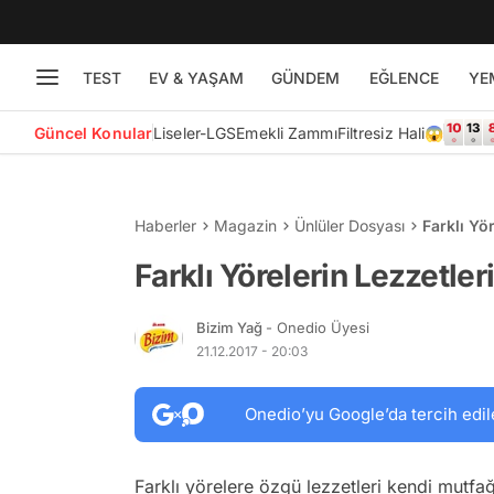
TEST
EV & YAŞAM
GÜNDEM
EĞLENCE
YE
Güncel Konular
Liseler-LGS
Emekli Zammı
Filtresiz Hali😱
Haberler
Magazin
Ünlüler Dosyası
Farklı Yö
Farklı Yörelerin Lezzetle
Bizim Yağ
- Onedio Üyesi
21.12.2017 - 20:03
Onedio’yu Google’da tercih edil
Farklı yörelere özgü lezzetleri kendi mutf