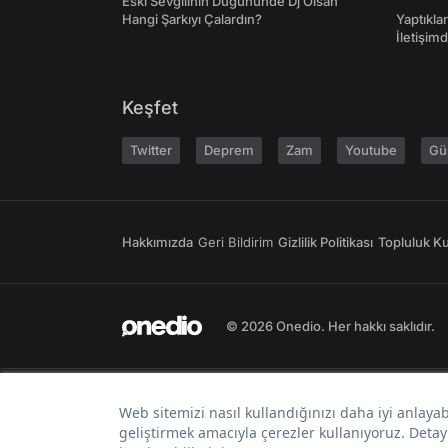
Eski Sevgilinin Düğününde Dj Olsan
Hangi Şarkıyı Çalardın?
Yaptıkla
İletişim
Keşfet
Twitter
Deprem
Zam
Youtube
Gü
Hakkımızda
Geri Bildirim
Gizlilik Politikası
Topluluk Kur
© 2026 Onedio. Her hakkı saklıdır.