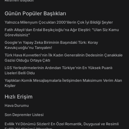
Resmen Başladı!
Günün Popüler Başlıkları
Yalnızca Milenyum Çocukları 2000'lilerin Çok İyi Bildiği Şeyler
Fatih Altaylı'dan Erdal Beşikçioğlu'na Ağır Eleştiri: "Ulan Siz Kamu
Görevlisisiniz"
Google'ın Yapay Zeka Biriminin Başındaki Türk: Koray
Kavukçuoğlu'nu Tanıyalım!
Türk Hava Kuvvetleri'nin İlk Kadın Generalinin Dedesinin Çanakkale
Gazisi Olduğu Ortaya Çıktı
LGS Yerleştirmelerinin Ardından Türkiye'nin En Yüksek Puanlı
Liseleri Belli Oldu
Yaptıkları Komik Mesajlaşmalarla İletişimden Maksimum Verim Alan
Kişiler
Hızlı Erişim
Hava Durumu
Son Depremler Listesi
Evlilik Yıl Dönümü Sözleri! En Özel Romantik, Duygusal ve Resimli