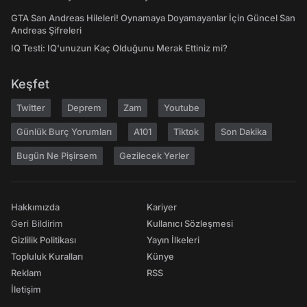
GTA San Andreas Hileleri! Oynamaya Doyamayanlar İçin Güncel San
Andreas Şifreleri
IQ Testi: IQ'unuzun Kaç Olduğunu Merak Ettiniz mi?
Keşfet
Twitter
Deprem
Zam
Youtube
Günlük Burç Yorumları
A101
Tiktok
Son Dakika
Bugün Ne Pişirsem
Gezilecek Yerler
Hakkımızda
Kariyer
Geri Bildirim
Kullanıcı Sözleşmesi
Gizlilik Politikası
Yayın İlkeleri
Topluluk Kuralları
Künye
Reklam
RSS
İletişim