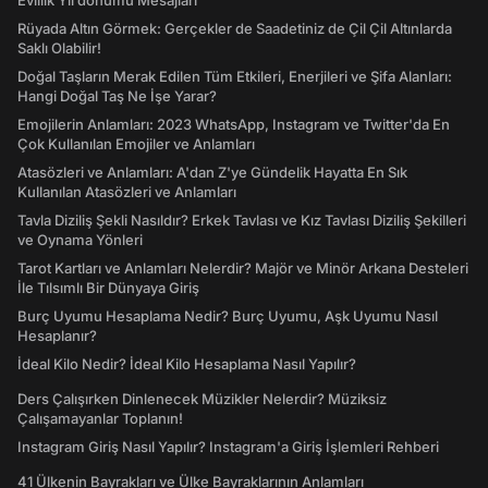
Evlilik Yıl dönümü Mesajları
Rüyada Altın Görmek: Gerçekler de Saadetiniz de Çil Çil Altınlarda
Saklı Olabilir!
Doğal Taşların Merak Edilen Tüm Etkileri, Enerjileri ve Şifa Alanları:
Hangi Doğal Taş Ne İşe Yarar?
Emojilerin Anlamları: 2023 WhatsApp, Instagram ve Twitter'da En
Çok Kullanılan Emojiler ve Anlamları
Atasözleri ve Anlamları: A'dan Z'ye Gündelik Hayatta En Sık
Kullanılan Atasözleri ve Anlamları
Tavla Diziliş Şekli Nasıldır? Erkek Tavlası ve Kız Tavlası Diziliş Şekilleri
ve Oynama Yönleri
Tarot Kartları ve Anlamları Nelerdir? Majör ve Minör Arkana Desteleri
İle Tılsımlı Bir Dünyaya Giriş
Burç Uyumu Hesaplama Nedir? Burç Uyumu, Aşk Uyumu Nasıl
Hesaplanır?
İdeal Kilo Nedir? İdeal Kilo Hesaplama Nasıl Yapılır?
Ders Çalışırken Dinlenecek Müzikler Nelerdir? Müziksiz
Çalışamayanlar Toplanın!
Instagram Giriş Nasıl Yapılır? Instagram'a Giriş İşlemleri Rehberi
41 Ülkenin Bayrakları ve Ülke Bayraklarının Anlamları