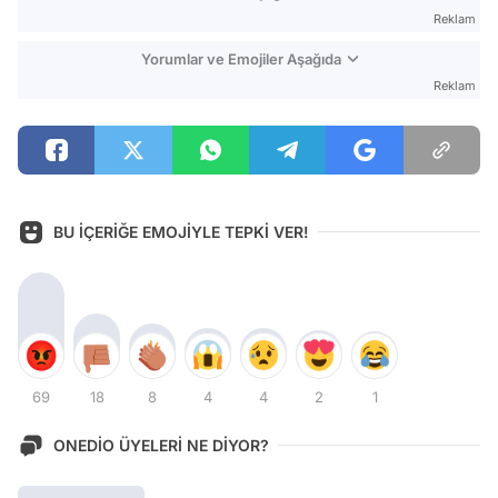
Reklam
Yorumlar ve Emojiler Aşağıda
Reklam
BU İÇERİĞE EMOJİYLE TEPKİ VER!
69
18
8
4
4
2
1
ONEDİO ÜYELERİ NE DİYOR?