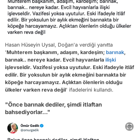
Hasan Hüseyin Uysal, Doğan'a verdiği yanıtta
'
Muhterem başkanım, adaşım, kardeşim;
barınak
,
barınak.. nereye kadar. Evcil hayvanlarla
ilişki
işlevseldir. Vazifesi yoksa uyutulur. Eski ifadeyle itlâf
edilir. Bir yoksulun bir aylık ekmeğini barınakta bir
köpeğe harcayamayız. Açlıktan ölenlerin olduğu
ülkeler varken reva değil
'
ifadelerini kullandı.
"Önce barınak dediler, şimdi itlaftan
bahsediyorlar..."