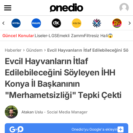
Güncel Konular
Liseler-LGS
Emekli Zammı
Filtresiz Hali😱
Haberler
Gündem
Evcil Hayvanların İtlaf Edilebileceğini Sö
Evcil Hayvanların İtlaf
Edilebileceğini Söyleyen İHH
Konya İl Başkanının
"Merhametsizliği" Tepki Çekti
Atakan Uslu
- Social Media Manager
Onedio’yu Google'a ekleyin