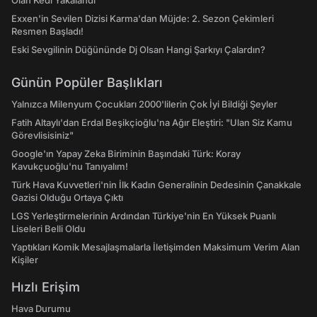
Olan Kedi Yakalandı
Exxen'in Sevilen Dizisi Karma'dan Müjde: 2. Sezon Çekimleri
Resmen Başladı!
Eski Sevgilinin Düğününde Dj Olsan Hangi Şarkıyı Çalardın?
Günün Popüler Başlıkları
Yalnızca Milenyum Çocukları 2000'lilerin Çok İyi Bildiği Şeyler
Fatih Altaylı'dan Erdal Beşikçioğlu'na Ağır Eleştiri: "Ulan Siz Kamu
Görevlisisiniz"
Google'ın Yapay Zeka Biriminin Başındaki Türk: Koray
Kavukçuoğlu'nu Tanıyalım!
Türk Hava Kuvvetleri'nin İlk Kadın Generalinin Dedesinin Çanakkale
Gazisi Olduğu Ortaya Çıktı
LGS Yerleştirmelerinin Ardından Türkiye'nin En Yüksek Puanlı
Liseleri Belli Oldu
Yaptıkları Komik Mesajlaşmalarla İletişimden Maksimum Verim Alan
Kişiler
Hızlı Erişim
Hava Durumu