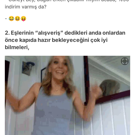
indirim varmış da?
- 😂😆😝
2. Eşlerinin “alışveriş” dedikleri anda onlardan
önce kapıda hazır bekleyeceğini çok iyi
bilmeleri,