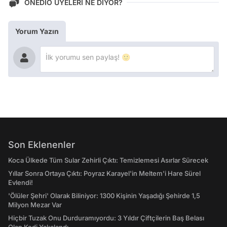
ONEDİO ÜYELERİ NE DİYOR?
Yorum Yazın
Son Eklenenler
Koca Ülkede Tüm Sular Zehirli Çıktı: Temizlemesi Asırlar Sürecek
Yıllar Sonra Ortaya Çıktı: Poyraz Karayel'in Meltem'i Hare Sürel
Evlendi!
'Ölüler Şehri' Olarak Biliniyor: 1300 Kişinin Yaşadığı Şehirde 1,5
Milyon Mezar Var
Hiçbir Tuzak Onu Durduramıyordu: 3 Yıldır Çiftçilerin Baş Belası