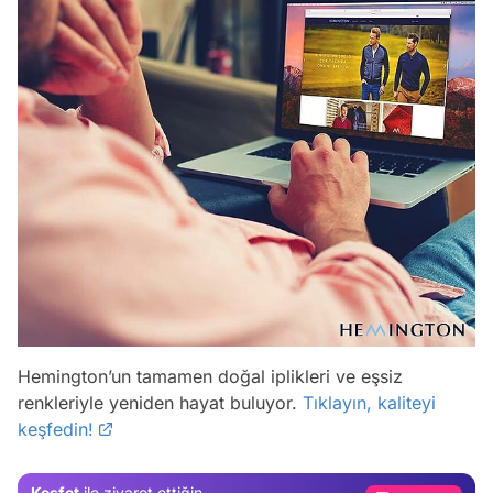
Video
Hemington’un tamamen doğal iplikleri ve eşsiz
Test
renkleriyle yeniden hayat buluyor.
Tıklayın, kaliteyi
keşfedin!
Gündem
Magazin
Keşfet
ile ziyaret ettiğin