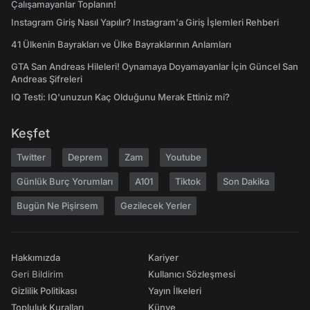
Çalışamayanlar Toplanın!
Instagram Giriş Nasıl Yapılır? Instagram'a Giriş İşlemleri Rehberi
41 Ülkenin Bayrakları ve Ülke Bayraklarının Anlamları
GTA San Andreas Hileleri! Oynamaya Doyamayanlar İçin Güncel San
Andreas Şifreleri
IQ Testi: IQ'unuzun Kaç Olduğunu Merak Ettiniz mi?
Keşfet
Twitter
Deprem
Zam
Youtube
Günlük Burç Yorumları
A101
Tiktok
Son Dakika
Bugün Ne Pişirsem
Gezilecek Yerler
Hakkımızda
Kariyer
Geri Bildirim
Kullanıcı Sözleşmesi
Gizlilik Politikası
Yayın İlkeleri
Topluluk Kuralları
Künye