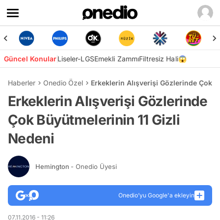
Güncel Konular
Liseler-LGS
Emekli Zammı
Filtresiz Hali😱
Haberler
Onedio Özel
Erkeklerin Alışverişi Gözlerinde Çok B
Erkeklerin Alışverişi Gözlerinde
Çok Büyütmelerinin 11 Gizli
Nedeni
Hemington
- Onedio Üyesi
Onedio’yu Google'a ekleyin
07.11.2016 - 11:26