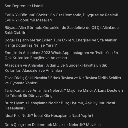
Son Depremler Listesi
Evlilik Yıl Dönümü Sözleri! En Özel Romantik, Duygusal ve Resimli
Evlilik Yıl dönümü Mesajları
Rüyada Altın Görmek: Gerçekler de Saadetiniz de Çil Çil Altınlarda
Saklı Olabilir!
Doğal Taşların Merak Edilen Tüm Etkileri, Enerjileri ve Şifa Alanları:
Hangi Doğal Taş Ne İşe Yarar?
Emojilerin Anlamları: 2023 WhatsApp, Instagram ve Twitter'da En
Çok Kullanılan Emojiler ve Anlamları
Atasözleri ve Anlamları: A'dan Z'ye Gündelik Hayatta En Sık
Kullanılan Atasözleri ve Anlamları
Tavla Diziliş Şekli Nasıldır? Erkek Tavlası ve Kız Tavlası Diziliş Şekilleri
ve Oynama Yönleri
Tarot Kartları ve Anlamları Nelerdir? Majör ve Minör Arkana Desteleri
İle Tılsımlı Bir Dünyaya Giriş
Burç Uyumu Hesaplama Nedir? Burç Uyumu, Aşk Uyumu Nasıl
Hesaplanır?
İdeal Kilo Nedir? İdeal Kilo Hesaplama Nasıl Yapılır?
Ders Çalışırken Dinlenecek Müzikler Nelerdir? Müziksiz