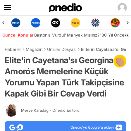
Güncel Konular
Bastonla Vurdu!
"Manyak Mısınız?"
30 Yıl Önce👀
Haberler
Magazin
Ünlüler Dosyası
Elite'in Cayetana'sı Ge
Elite'in Cayetana'sı Georgina
Amorós Memelerine Küçük
Yorumu Yapan Türk Takipçisine
Kapak Gibi Bir Cevap Verdi
Merve Karadağ
- Onedio Editörü
Onedio’yu Google'a ekleyin