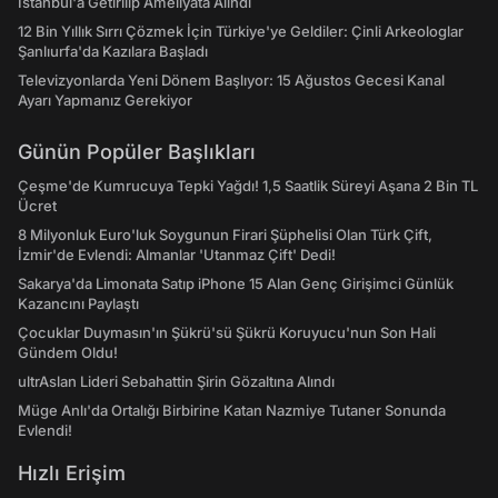
İstanbul'a Getirilip Ameliyata Alındı
12 Bin Yıllık Sırrı Çözmek İçin Türkiye'ye Geldiler: Çinli Arkeologlar
Şanlıurfa'da Kazılara Başladı
Televizyonlarda Yeni Dönem Başlıyor: 15 Ağustos Gecesi Kanal
Ayarı Yapmanız Gerekiyor
Günün Popüler Başlıkları
Çeşme'de Kumrucuya Tepki Yağdı! 1,5 Saatlik Süreyi Aşana 2 Bin TL
Ücret
8 Milyonluk Euro'luk Soygunun Firari Şüphelisi Olan Türk Çift,
İzmir'de Evlendi: Almanlar 'Utanmaz Çift' Dedi!
Sakarya'da Limonata Satıp iPhone 15 Alan Genç Girişimci Günlük
Kazancını Paylaştı
Çocuklar Duymasın'ın Şükrü'sü Şükrü Koruyucu'nun Son Hali
Gündem Oldu!
ultrAslan Lideri Sebahattin Şirin Gözaltına Alındı
Müge Anlı'da Ortalığı Birbirine Katan Nazmiye Tutaner Sonunda
Evlendi!
Hızlı Erişim