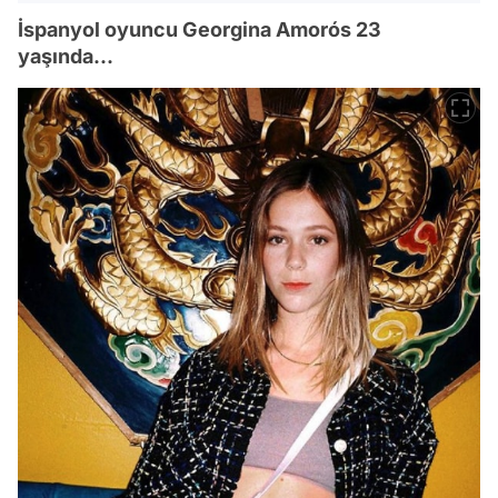
İspanyol oyuncu Georgina Amorós 23
yaşında...