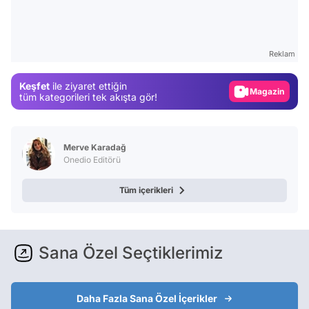
Video
Test
Gündem
Reklam
Magazin
Keşfet
ile ziyaret ettiğin
Video
tüm kategorileri tek akışta gör!
Test
Merve Karadağ
Onedio Editörü
Tüm içerikleri
Sana Özel Seçtiklerimiz
Daha Fazla Sana Özel İçerikler