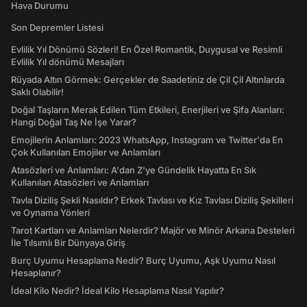
Hava Durumu
Son Depremler Listesi
Evlilik Yıl Dönümü Sözleri! En Özel Romantik, Duygusal ve Resimli
Evlilik Yıl dönümü Mesajları
Rüyada Altın Görmek: Gerçekler de Saadetiniz de Çil Çil Altınlarda
Saklı Olabilir!
Doğal Taşların Merak Edilen Tüm Etkileri, Enerjileri ve Şifa Alanları:
Hangi Doğal Taş Ne İşe Yarar?
Emojilerin Anlamları: 2023 WhatsApp, Instagram ve Twitter'da En
Çok Kullanılan Emojiler ve Anlamları
Atasözleri ve Anlamları: A'dan Z'ye Gündelik Hayatta En Sık
Kullanılan Atasözleri ve Anlamları
Tavla Diziliş Şekli Nasıldır? Erkek Tavlası ve Kız Tavlası Diziliş Şekilleri
ve Oynama Yönleri
Tarot Kartları ve Anlamları Nelerdir? Majör ve Minör Arkana Desteleri
İle Tılsımlı Bir Dünyaya Giriş
Burç Uyumu Hesaplama Nedir? Burç Uyumu, Aşk Uyumu Nasıl
Hesaplanır?
İdeal Kilo Nedir? İdeal Kilo Hesaplama Nasıl Yapılır?