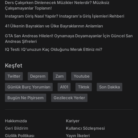
Ders Çalışırken Dinlenecek Müzikler Nelerdir? Müziksiz
Çalışamayanlar Toplanın!
Instagram Giriş Nasıl Yapılır? Instagram'a Giriş İşlemleri Rehberi
41 Ülkenin Bayrakları ve Ülke Bayraklarının Anlamları
GTA San Andreas Hileleri! Oynamaya Doyamayanlar İçin Güncel San
Andreas Şifreleri
IQ Testi: IQ'unuzun Kaç Olduğunu Merak Ettiniz mi?
Keşfet
Twitter
Deprem
Zam
Youtube
Günlük Burç Yorumları
A101
Tiktok
Son Dakika
Bugün Ne Pişirsem
Gezilecek Yerler
Hakkımızda
Kariyer
Geri Bildirim
Kullanıcı Sözleşmesi
Gizlilik Politikası
Yayın İlkeleri