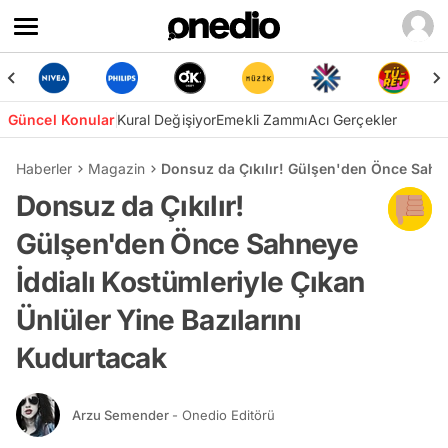
Güncel Konular
Kural Değişiyor
Emekli Zammı
Acı Gerçekler
Haberler
Magazin
Donsuz da Çıkılır! Gülşen'den Önce Sahne
Donsuz da Çıkılır!
Gülşen'den Önce Sahneye
İddialı Kostümleriyle Çıkan
Ünlüler Yine Bazılarını
Kudurtacak
Arzu Semender
- Onedio Editörü