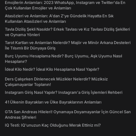
Emojilerin Anlamları: 2023 WhatsApp, Instagram ve Twitter'da En
Çok Kullanılan Emojiler ve Anlamları
Atasözleri ve Anlamları: A'dan Z'ye Gündelik Hayatta En Sık
Kullanılan Atasözleri ve Anlamları
Tavla Diziliş Şekli Nasıldır? Erkek Tavlası ve Kız Tavlası Diziliş Şekilleri
ve Oynama Yönleri
Tarot Kartları ve Anlamları Nelerdir? Majör ve Minör Arkana Desteleri
İle Tılsımlı Bir Dünyaya Giriş
Burç Uyumu Hesaplama Nedir? Burç Uyumu, Aşk Uyumu Nasıl
Hesaplanır?
İdeal Kilo Nedir? İdeal Kilo Hesaplama Nasıl Yapılır?
Ders Çalışırken Dinlenecek Müzikler Nelerdir? Müziksiz
Çalışamayanlar Toplanın!
Instagram Giriş Nasıl Yapılır? Instagram'a Giriş İşlemleri Rehberi
41 Ülkenin Bayrakları ve Ülke Bayraklarının Anlamları
GTA San Andreas Hileleri! Oynamaya Doyamayanlar İçin Güncel San
Andreas Şifreleri
IQ Testi: IQ'unuzun Kaç Olduğunu Merak Ettiniz mi?