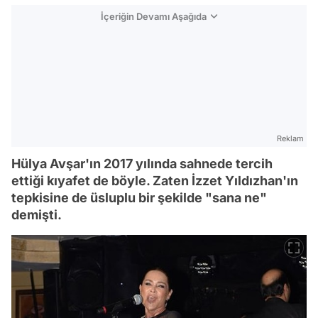
İçeriğin Devamı Aşağıda
Reklam
Hülya Avşar'ın 2017 yılında sahnede tercih
ettiği kıyafet de böyle. Zaten İzzet Yıldızhan'ın
tepkisine de üsluplu bir şekilde "sana ne"
demişti.