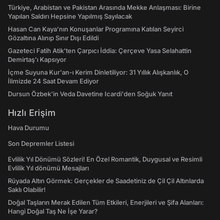
Türkiye, Arabistan ve Pakistan Arasında Mekke Anlaşması: Birine
Yapılan Saldırı Hepsine Yapılmış Sayılacak
Hasan Can Kaya’nın Konuşanlar Programına Katılan Seyirci
Gözaltına Alınıp Sınır Dışı Edildi
Gazeteci Fatih Atik'ten Çarpıcı İddia: Çerçeve Yasa Selahattin
Demirtaş'ı Kapsıyor
İçme Suyuna Kur'an-ı Kerim Dinletiliyor: 31 Yıllık Alışkanlık, O
İlimizde 24 Saat Devam Ediyor
Dursun Özbek'in Veda Davetine Icardi'den Soğuk Yanıt
Hızlı Erişim
Hava Durumu
Son Depremler Listesi
Evlilik Yıl Dönümü Sözleri! En Özel Romantik, Duygusal ve Resimli
Evlilik Yıl dönümü Mesajları
Rüyada Altın Görmek: Gerçekler de Saadetiniz de Çil Çil Altınlarda
Saklı Olabilir!
Doğal Taşların Merak Edilen Tüm Etkileri, Enerjileri ve Şifa Alanları:
Hangi Doğal Taş Ne İşe Yarar?