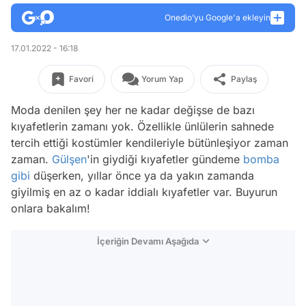
Onedio’yu Google'a ekleyin
17.01.2022 - 16:18
Favori
Yorum Yap
Paylaş
Moda denilen şey her ne kadar değişse de bazı
kıyafetlerin zamanı yok. Özellikle ünlülerin sahnede
tercih ettiği kostümler kendileriyle bütünleşiyor zaman
zaman.
Gülşen
'in giydiği kıyafetler gündeme
bomba
gibi
düşerken, yıllar önce ya da yakın zamanda
giyilmiş en az o kadar iddialı kıyafetler var. Buyurun
onlara bakalım!
İçeriğin Devamı Aşağıda