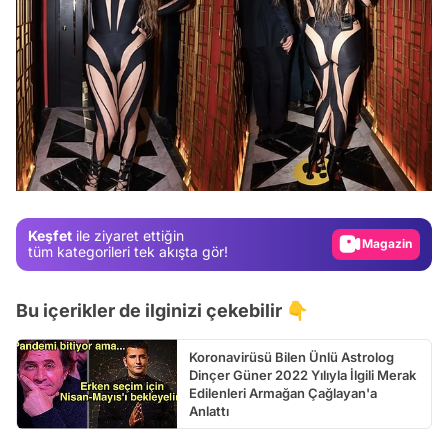
Video
Test
Gündem
Magazin
Keşfet
ile ziyaret ettiğin
Video
tüm kategorileri tek akışta gör!
Test
Bu içerikler de ilginizi çekebilir 👇
Koronavirüsü Bilen Ünlü Astrolog
Dinçer Güner 2022 Yılıyla İlgili Merak
Edilenleri Armağan Çağlayan'a
Anlattı