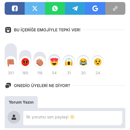
BU İÇERİĞE EMOJİYLE TEPKİ VER!
351
165
118
54
31
30
24
ONEDİO ÜYELERİ NE DİYOR?
Yorum Yazın