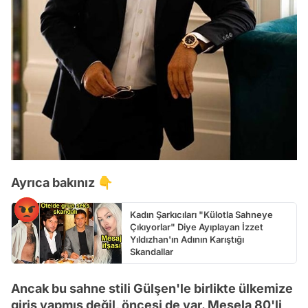
Ayrıca bakınız 👇
Kadın Şarkıcıları "Külotla Sahneye
Çıkıyorlar" Diye Ayıplayan İzzet
Yıldızhan'ın Adının Karıştığı
Skandallar
Ancak bu sahne stili Gülşen'le birlikte ülkemize
giriş yapmış değil, öncesi de var. Mesela 80'li