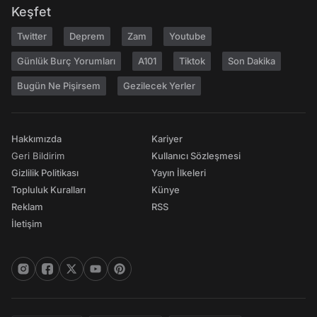
Keşfet
Twitter
Deprem
Zam
Youtube
Günlük Burç Yorumları
A101
Tiktok
Son Dakika
Bugün Ne Pişirsem
Gezilecek Yerler
Hakkımızda
Kariyer
Geri Bildirim
Kullanıcı Sözleşmesi
Gizlilik Politikası
Yayın İlkeleri
Topluluk Kuralları
Künye
Reklam
RSS
İletişim