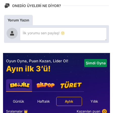
ONEDİO ÜYELERİ NE DİYOR?
Yorum Yazın
Oyun Oyna, Puan Kazan, Lider Ol!
Şimdi Oyna
Ayın ilk 3’ü!
Günlük
Haftalık
Aylık
Yıllık
Sıralamalar 👑
Kazanılan puan