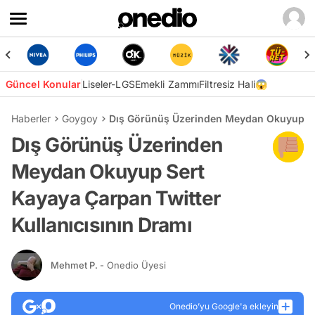
Güncel Konular
Liseler-LGS
Emekli Zammı
Filtresiz Hali😱
Haberler
Goygoy
Dış Görünüş Üzerinden Meydan Okuyup Ser
Dış Görünüş Üzerinden
Meydan Okuyup Sert
Kayaya Çarpan Twitter
Kullanıcısının Dramı
Mehmet P.
- Onedio Üyesi
Onedio’yu Google'a ekleyin