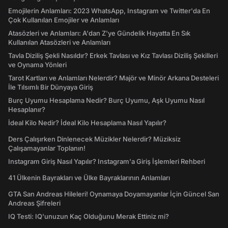
Emojilerin Anlamları: 2023 WhatsApp, Instagram ve Twitter'da En
Çok Kullanılan Emojiler ve Anlamları
Atasözleri ve Anlamları: A'dan Z'ye Gündelik Hayatta En Sık
Kullanılan Atasözleri ve Anlamları
Tavla Diziliş Şekli Nasıldır? Erkek Tavlası ve Kız Tavlası Diziliş Şekilleri
ve Oynama Yönleri
Tarot Kartları ve Anlamları Nelerdir? Majör ve Minör Arkana Desteleri
İle Tılsımlı Bir Dünyaya Giriş
Burç Uyumu Hesaplama Nedir? Burç Uyumu, Aşk Uyumu Nasıl
Hesaplanır?
İdeal Kilo Nedir? İdeal Kilo Hesaplama Nasıl Yapılır?
Ders Çalışırken Dinlenecek Müzikler Nelerdir? Müziksiz
Çalışamayanlar Toplanın!
Instagram Giriş Nasıl Yapılır? Instagram'a Giriş İşlemleri Rehberi
41 Ülkenin Bayrakları ve Ülke Bayraklarının Anlamları
GTA San Andreas Hileleri! Oynamaya Doyamayanlar İçin Güncel San
Andreas Şifreleri
IQ Testi: IQ'unuzun Kaç Olduğunu Merak Ettiniz mi?