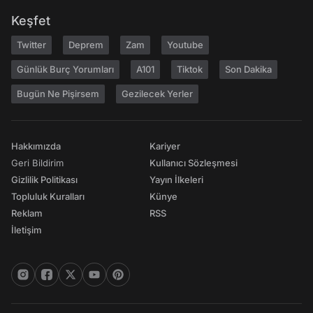
Keşfet
Twitter
Deprem
Zam
Youtube
Günlük Burç Yorumları
A101
Tiktok
Son Dakika
Bugün Ne Pişirsem
Gezilecek Yerler
Hakkımızda
Kariyer
Geri Bildirim
Kullanıcı Sözleşmesi
Gizlilik Politikası
Yayın İlkeleri
Topluluk Kuralları
Künye
Reklam
RSS
İletişim