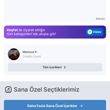
Test
Gündem
Reklam
Magazin
Keşfet
ile ziyaret ettiğin
Video
tüm kategorileri tek akışta gör!
Test
Mehmet P.
Onedio Üyesi
Tüm içerikleri
Sana Özel Seçtiklerimiz
Daha Fazla Sana Özel İçerikler