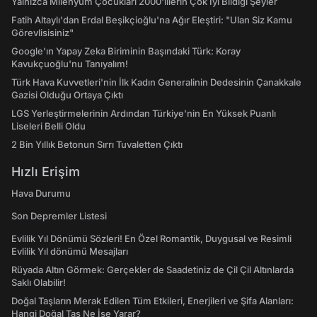
Yalnızca Milenyum Çocukları 2000'lilerin Çok İyi Bildiği Şeyler
Fatih Altaylı'dan Erdal Beşikçioğlu'na Ağır Eleştiri: "Ulan Siz Kamu
Görevlisisiniz"
Google'ın Yapay Zeka Biriminin Başındaki Türk: Koray
Kavukçuoğlu'nu Tanıyalım!
Türk Hava Kuvvetleri'nin İlk Kadın Generalinin Dedesinin Çanakkale
Gazisi Olduğu Ortaya Çıktı
LGS Yerleştirmelerinin Ardından Türkiye'nin En Yüksek Puanlı
Liseleri Belli Oldu
2 Bin Yıllık Betonun Sırrı Tuvaletten Çıktı
Hızlı Erişim
Hava Durumu
Son Depremler Listesi
Evlilik Yıl Dönümü Sözleri! En Özel Romantik, Duygusal ve Resimli
Evlilik Yıl dönümü Mesajları
Rüyada Altın Görmek: Gerçekler de Saadetiniz de Çil Çil Altınlarda
Saklı Olabilir!
Doğal Taşların Merak Edilen Tüm Etkileri, Enerjileri ve Şifa Alanları:
Hangi Doğal Taş Ne İşe Yarar?