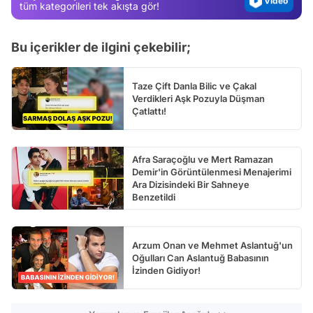
Video
tüm kategorileri tek akışta gör!
Test
Bu içerikler de ilgini çekebilir;
Taze Çift Danla Bilic ve Çakal
Verdikleri Aşk Pozuyla Düşman
Çatlattı!
Afra Saraçoğlu ve Mert Ramazan
Demir'in Görüntülenmesi Menajerimi
Ara Dizisindeki Bir Sahneye
Benzetildi
Arzum Onan ve Mehmet Aslantuğ'un
Oğulları Can Aslantuğ Babasının
İzinden Gidiyor!