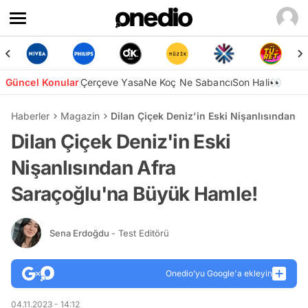
Güncel Konular
Çerçeve Yasa
Ne Koç Ne Sabancı
Son Hali👀
Haberler
Magazin
Dilan Çiçek Deniz'in Eski Nişanlısından 
Dilan Çiçek Deniz'in Eski
Nişanlısından Afra
Saraçoğlu'na Büyük Hamle!
Sena Erdoğdu
- Test Editörü
Onedio’yu Google'a ekleyin
04.11.2023 - 14:12