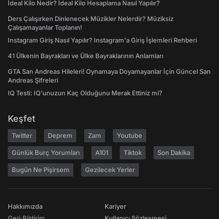
İdeal Kilo Nedir? İdeal Kilo Hesaplama Nasıl Yapılır?
Ders Çalışırken Dinlenecek Müzikler Nelerdir? Müziksiz
Çalışamayanlar Toplanın!
Instagram Giriş Nasıl Yapılır? Instagram'a Giriş İşlemleri Rehberi
41 Ülkenin Bayrakları ve Ülke Bayraklarının Anlamları
GTA San Andreas Hileleri! Oynamaya Doyamayanlar İçin Güncel San
Andreas Şifreleri
IQ Testi: IQ'unuzun Kaç Olduğunu Merak Ettiniz mi?
Keşfet
Twitter
Deprem
Zam
Youtube
Günlük Burç Yorumları
A101
Tiktok
Son Dakika
Bugün Ne Pişirsem
Gezilecek Yerler
Hakkımızda
Kariyer
Geri Bildirim
Kullanıcı Sözleşmesi