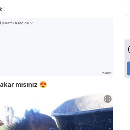
ki!
n Devamı Aşağıda
Reklam
bakar mısınız 😍