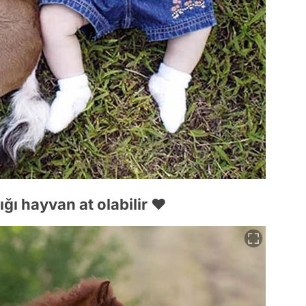
tığı hayvan at olabilir ❤️