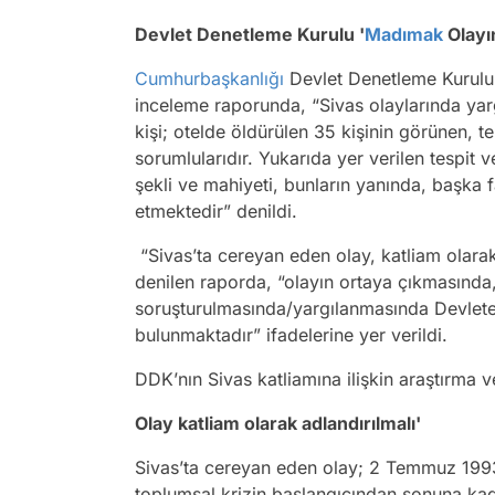
Devlet Denetleme Kurulu '
Madımak
Olayı
Cumhurbaşkanlığı
Devlet Denetleme Kurulu
inceleme raporunda, “Sivas olaylarında yar
kişi; otelde öldürülen 35 kişinin görünen, te
sorumlularıdır. Yukarıda yer verilen tespit 
şekli ve mahiyeti, bunların yanında, başka fa
etmektedir” denildi.
“Sivas’ta cereyan eden olay, katliam olarak
denilen raporda, “olayın ortaya çıkmasınd
soruşturulmasında/yargılanmasında Devlete 
bulunmaktadır” ifadelerine yer verildi.
DDK’nın Sivas katliamına ilişkin araştırma 
Olay katliam olarak adlandırılmalı'
Sivas’ta cereyan eden olay; 2 Temmuz 1993 
toplumsal krizin başlangıcından sonuna kad