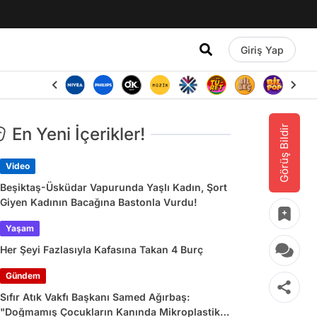
Giriş Yap
Görüş Bildir
En Yeni İçerikler!
Video
Beşiktaş-Üsküdar Vapurunda Yaşlı Kadın, Şort
Giyen Kadının Bacağına Bastonla Vurdu!
Yaşam
Her Şeyi Fazlasıyla Kafasına Takan 4 Burç
Gündem
Sıfır Atık Vakfı Başkanı Samed Ağırbaş:
"Doğmamış Çocukların Kanında Mikroplastik