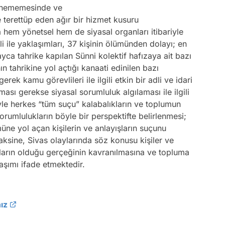
lenememesinde ve
terettüp eden ağır bir hizmet kusuru
 hem yönetsel hem de siyasal organları itibariyle
i ile yaklaşımları, 37 kişinin ölümünden dolayı; en
ayca tahrike kapılan Sünni kolektif hafızaya ait bazı
ın tahrikine yol açtığı kanaati edinilen bazı
rek kamu görevlileri ile ilgili etkin bir adli ve idari
sı gerekse siyasal sorumluluk algılaması ile ilgili
yle herkes “tüm suçu” kalabalıkların ve toplumun
Sorumlulukların böyle bir perspektifte belirlenmesi;
müne yol açan kişilerin ve anlayışların suçunu
aksine, Sivas olaylarında söz konusu kişiler ve
ukların olduğu gerçeğinin kavranılmasına ve topluma
aşımı ifade etmektedir.
ız