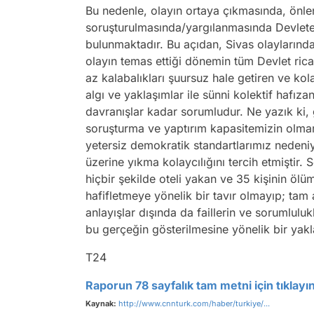
Bu nedenle, olayın ortaya çıkmasında, ön
soruşturulmasında/yargılanmasında Devlete 
bulunmaktadır. Bu açıdan, Sivas olaylarında
olayın temas ettiği dönemin tüm Devlet rical
az kalabalıkları şuursuz hale getiren ve kol
algı ve yaklaşımlar ile sünni kolektif hafızan
davranışlar kadar sorumludur. Ne yazık ki, ge
soruşturma ve yaptırım kapasitemizin olmama
yetersiz demokratik standartlarımız nedeni
üzerine yıkma kolaycılığını tercih etmiştir. 
hiçbir şekilde oteli yakan ve 35 kişinin ölü
hafifletmeye yönelik bir tavır olmayıp; tam 
anlayışlar dışında da faillerin ve sorumlul
bu gerçeğin gösterilmesine yönelik bir yakl
T24
Raporun 78 sayfalık tam metni için tıklayın
Kaynak:
http://www.cnnturk.com/haber/turkiye/...