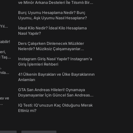
ve Minör Arkana Desteleri İle Tılsımlı Bir
Dünyaya Giriş
Burç Uyumu Hesaplama Nedir? Burç
Uyumu, Aşk Uyumu Nasıl Hesaplanır?
Yıl
İdeal Kilo Nedir? İdeal Kilo Hesaplama
Nasıl Yapılır?
abilir!
Ders Çalışırken Dinlenecek Müzikler
Nelerdir? Müziksiz Çalışamayanlar
eri,
Toplanın!
l Taş
Instagram Giriş Nasıl Yapılır? Instagram'a
Giriş İşlemleri Rehberi
,
nılan
41 Ülkenin Bayrakları ve Ülke Bayraklarının
Anlamları
GTA San Andreas Hileleri! Oynamaya
Doyamayanlar İçin Güncel San Andreas
ası ve
Şifreleri
IQ Testi: IQ'unuzun Kaç Olduğunu Merak
Ettiniz mi?