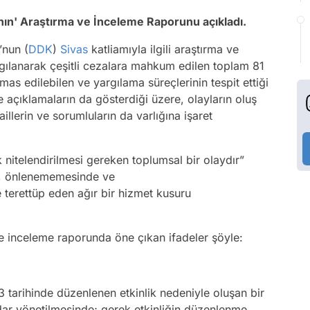
nın' Araştırma ve İnceleme Raporunu açıkladı.
’nun (
DDK
)
Sivas
katliamıyla ilgili araştırma ve
gılanarak çeşitli cezalara mahkum edilen toplam 81
mas edilebilen ve yargılama süreçlerinin tespit ettiği
ve açıklamaların da gösterdiği üzere, olayların oluş
illerin ve sorumluların da varlığına işaret
 nitelendirilmesi gereken toplumsal bir olaydır”
a, önlenememesinde ve
terettüp eden ağır bir hizmet kusuru
ve inceleme raporunda öne çıkan ifadeler şöyle:
tarihinde düzenlenen etkinlik nedeniyle oluşan bir
ar yönetilmesinde; gerek etkinliğin düzenlenme