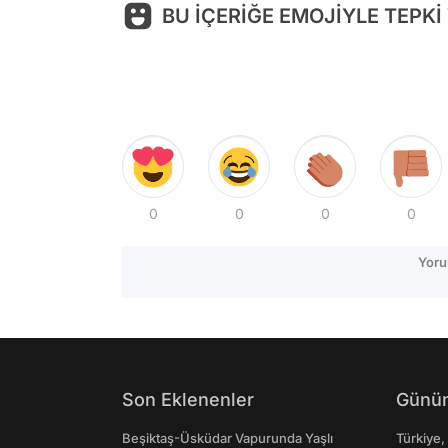
BU İÇERİĞE EMOJİYLE TEPKİ
0
0
0
0
Yoru
Son Eklenenler
Günün
Beşiktaş-Üsküdar Vapurunda Yaşlı
Türkiye,