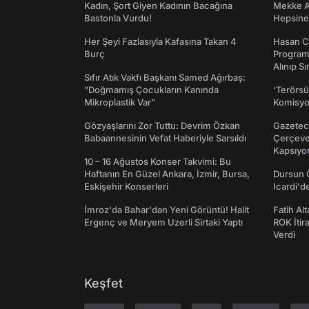
Kadın, Şort Giyen Kadının Bacağına
Mekke An
Bastonla Vurdu!
Hepsine 
Her Şeyi Fazlasıyla Kafasına Takan 4
Hasan C
Burç
Programı
Alınıp Sı
Sıfır Atık Vakfı Başkanı Samed Ağırbaş:
"Doğmamış Çocukların Kanında
‘Terörsü
Mikroplastik Var"
Komisyo
Gözyaşlarını Zor Tuttu: Devrim Özkan
Gazeteci
Babaannesinin Vefat Haberiyle Sarsıldı
Çerçeve 
Kapsıyo
10 – 16 Ağustos Konser Takvimi: Bu
Haftanın En Güzel Ankara, İzmir, Bursa,
Dursun 
Eskişehir Konserleri
Icardi'd
İmroz'da Bahar'dan Yeni Görüntü! Halit
Fatih Al
Ergenç ve Meryem Uzerli Sirtaki Yaptı
ROK İtir
Verdi
Keşfet