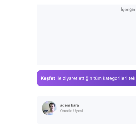
İçeriği
Keşfet
ile ziyaret ettiğin
tüm kategorileri tek
adem kara
Onedio Üyesi