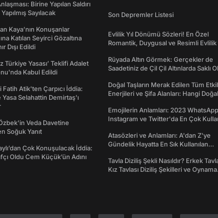
laşması: Birine Yapılan Saldırı
Yapılmış Sayılacak
Son Depremler Listesi
an Kaya’nın Konuşanlar
Evlilik Yıl Dönümü Sözleri! En Özel
na Katılan Seyirci Gözaltına
Romantik, Duygusal ve Resimli Evlilik 
nır Dışı Edildi
dönümü Mesajları
Rüyada Altın Görmek: Gerçekler de
z Türkiye Yasası’ Teklifi Adalet
Saadetiniz de Çil Çil Altınlarda Saklı Ol
nu'nda Kabul Edildi
Doğal Taşların Merak Edilen Tüm Etkil
 Fatih Atik'ten Çarpıcı İddia:
Enerjileri ve Şifa Alanları: Hangi Doğa
Yasa Selahattin Demirtaş'ı
Ne İşe Yarar?
r
Emojilerin Anlamları: 2023 WhatsApp
Instagram ve Twitter'da En Çok Kulla
Özbek'in Veda Davetine
Emojiler ve Anlamları
en Soğuk Yanıt
Atasözleri ve Anlamları: A'dan Z'ye
Gündelik Hayatta En Sık Kullanılan
taylı’dan Çok Konuşulacak İddia:
Atasözleri ve Anlamları
afçı Oldu Cem Küçük’ün Adını
Tavla Diziliş Şekli Nasıldır? Erkek Tavl
Kız Tavlası Diziliş Şekilleri ve Oynama
Yönleri