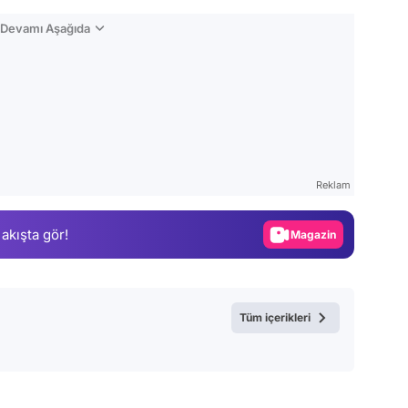
n Devamı Aşağıda
Video
Test
Reklam
Gündem
 akışta gör!
Magazin
Video
Test
Tüm içerikleri