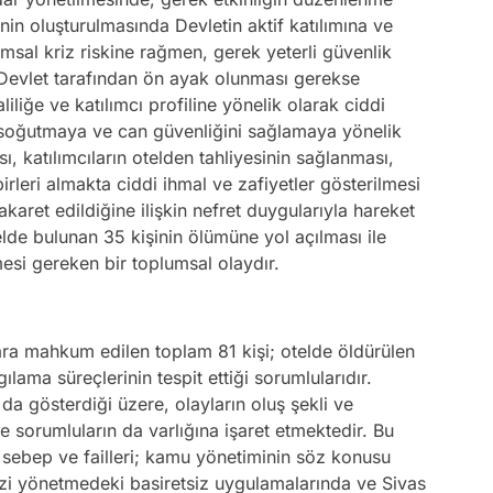
inin oluşturulmasında Devletin aktif katılımına ve
msal kriz riskine rağmen, gerek yeterli güvenlik
 Devlet tarafından ön ayak olunması gerekse
liliğe ve katılımcı profiline yönelik olarak ciddi
soğutmaya ve can güvenliğini sağlamaya yönelik
ası, katılımcıların otelden tahliyesinin sağlanması,
irleri almakta ciddi ihmal ve zafiyetler gösterilmesi
karet edildiğine ilişkin nefret duygularıyla hareket
lde bulunan 35 kişinin ölümüne yol açılması ile
mesi gereken bir toplumsal olaydır.
lara mahkum edilen toplam 81 kişi; otelde öldürülen
lama süreçlerinin tespit ettiği sorumlularıdır.
 da gösterdiği üzere, olayların oluş şekli ve
ve sorumluların da varlığına işaret etmektedir. Bu
 sebep ve failleri; kamu yönetiminin söz konusu
izi yönetmedeki basiretsiz uygulamalarında ve Sivas