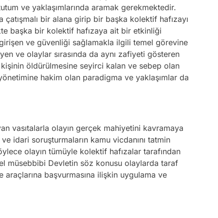
ın tutum ve yaklaşımlarında aramak gerekmektedir.
a çatışmalı bir alana girip bir başka kolektif hafızayı
kte başka bir kolektif hafızaya ait bir etkinliği
girişen ve güvenliği sağlamakla ilgili temel görevine
eyen ve olaylar sırasında da aynı zafiyeti gösteren
 kişinin öldürülmesine seyirci kalan ve sebep olan
yönetimine hakim olan paradigma ve yaklaşımlar da
ıyan vasıtalarla olayın gerçek mahiyetini kavramaya
 ve idari soruşturmaların kamu vicdanını tatmin
lece olayın tümüyle kolektif hafızalar tarafından
emel müsebbibi Devletin söz konusu olaylarda taraf
me araçlarına başvurmasına ilişkin uygulama ve