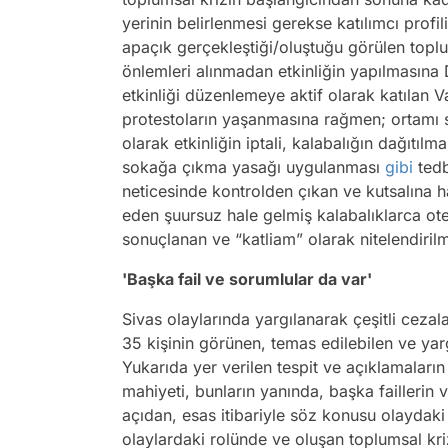
yerinin belirlenmesi gerekse katılımcı profil
apaçık gerçekleştiği/oluştuğu görülen toplu
önlemleri alınmadan etkinliğin yapılmasına
etkinliği düzenlemeye aktif olarak katılan Va
protestoların yaşanmasına rağmen; ortamı 
olarak etkinliğin iptali, kalabalığın dağıtılm
sokağa çıkma yasağı uygulanması
gibi
tedb
neticesinde kontrolden çıkan ve kutsalına ha
eden şuursuz hale gelmiş kalabalıklarca ote
sonuçlanan ve “katliam” olarak nitelendiril
'Başka fail ve sorumlular da var'
Sivas olaylarında yargılanarak çeşitli ceza
35 kişinin görünen, temas edilebilen ve yargı
Yukarıda yer verilen tespit ve açıklamaların
mahiyeti, bunların yanında, başka faillerin 
açıdan, esas itibariyle söz konusu olaydaki
olaylardaki rolünde ve oluşan toplumsal kr