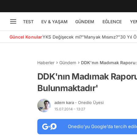
TEST
EV & YAŞAM
GÜNDEM
EĞLENCE
YE
Güncel Konular
YKS Değişecek mi?
"Manyak Mısınız?"
30 Yıl 
Haberler
Gündem
DDK'nın Madımak Raporu: 
DDK'nın Madımak Raporu:
Bulunmaktadır'
adem kara
- Onedio Üyesi
15.07.2014 - 13:27
Onedio’yu Google’da tercih edil