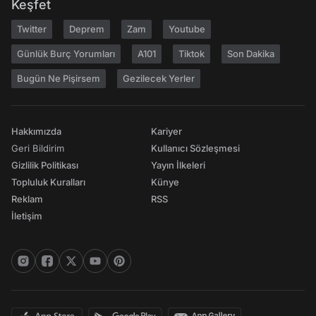
Keşfet
Twitter
Deprem
Zam
Youtube
Günlük Burç Yorumları
A101
Tiktok
Son Dakika
Bugün Ne Pişirsem
Gezilecek Yerler
Hakkımızda
Kariyer
Geri Bildirim
Kullanıcı Sözleşmesi
Gizlilik Politikası
Yayın İlkeleri
Topluluk Kuralları
Künye
Reklam
RSS
İletişim