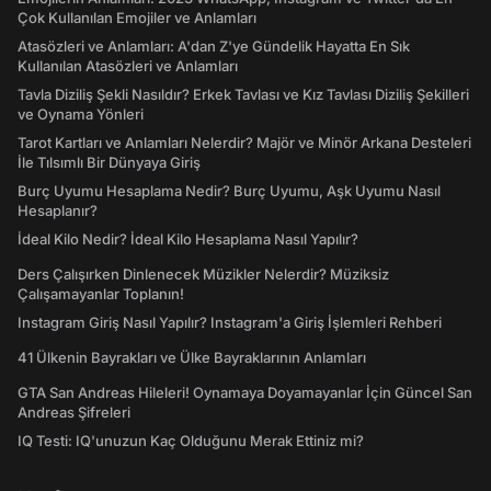
Çok Kullanılan Emojiler ve Anlamları
Atasözleri ve Anlamları: A'dan Z'ye Gündelik Hayatta En Sık
Kullanılan Atasözleri ve Anlamları
Tavla Diziliş Şekli Nasıldır? Erkek Tavlası ve Kız Tavlası Diziliş Şekilleri
ve Oynama Yönleri
Tarot Kartları ve Anlamları Nelerdir? Majör ve Minör Arkana Desteleri
İle Tılsımlı Bir Dünyaya Giriş
Burç Uyumu Hesaplama Nedir? Burç Uyumu, Aşk Uyumu Nasıl
Hesaplanır?
İdeal Kilo Nedir? İdeal Kilo Hesaplama Nasıl Yapılır?
Ders Çalışırken Dinlenecek Müzikler Nelerdir? Müziksiz
Çalışamayanlar Toplanın!
Instagram Giriş Nasıl Yapılır? Instagram'a Giriş İşlemleri Rehberi
41 Ülkenin Bayrakları ve Ülke Bayraklarının Anlamları
GTA San Andreas Hileleri! Oynamaya Doyamayanlar İçin Güncel San
Andreas Şifreleri
IQ Testi: IQ'unuzun Kaç Olduğunu Merak Ettiniz mi?