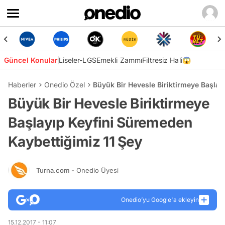
Güncel Konular
Liseler-LGS
Emekli Zammı
Filtresiz Hali😱
Haberler
Onedio Özel
Büyük Bir Hevesle Biriktirmeye Başlay
Büyük Bir Hevesle Biriktirmeye
Başlayıp Keyfini Süremeden
Kaybettiğimiz 11 Şey
Turna.com
- Onedio Üyesi
Onedio’yu Google'a ekleyin
15.12.2017 - 11:07