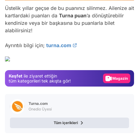
Üstelik yıllar geçse de bu puanınız silinmez. Ailenize ait
kartlardaki puanları da
Turna puan
’a dönüştürebilir
kendinize veya bir başkasına bu puanlarla bilet
alabilirsiniz!
Video
Ayrıntılı bilgi için;
turna.com
Test
Gündem
Magazin
Keşfet
ile ziyaret ettiğin
Video
tüm kategorileri tek akışta gör!
Test
Turna.com
Onedio Üyesi
Tüm içerikleri