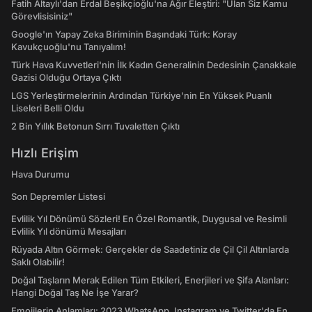
Fatih Altaylı'dan Erdal Beşikçioğlu'na Ağır Eleştiri: "Ulan Siz Kamu
Görevlisisiniz"
Google'ın Yapay Zeka Biriminin Başındaki Türk: Koray
Kavukçuoğlu'nu Tanıyalım!
Türk Hava Kuvvetleri'nin İlk Kadın Generalinin Dedesinin Çanakkale
Gazisi Olduğu Ortaya Çıktı
LGS Yerleştirmelerinin Ardından Türkiye'nin En Yüksek Puanlı
Liseleri Belli Oldu
2 Bin Yıllık Betonun Sırrı Tuvaletten Çıktı
Hızlı Erişim
Hava Durumu
Son Depremler Listesi
Evlilik Yıl Dönümü Sözleri! En Özel Romantik, Duygusal ve Resimli
Evlilik Yıl dönümü Mesajları
Rüyada Altın Görmek: Gerçekler de Saadetiniz de Çil Çil Altınlarda
Saklı Olabilir!
Doğal Taşların Merak Edilen Tüm Etkileri, Enerjileri ve Şifa Alanları:
Hangi Doğal Taş Ne İşe Yarar?
Emojilerin Anlamları: 2023 WhatsApp, Instagram ve Twitter'da En