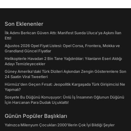
Son Eklenenler
İlk Adımı Berkcan Güven Attı: Manifest Sueda Uluca'ya Aşkını İlan
Etti!
Ağustos 2026 Opel Fiyat Listesi: Opel Corsa, Frontera, Mokka ve
Grandland Güncel Fiyatlar
Helikopterle Havadan 2 Bin Tane Yağdırdılar: Yılanların Eseri Aldığı
Adayı Temizleyecekler
Güney Amerika'daki Türk Dizileri Aşkından Zengin Gösterenlere Son
24 Saatin Viral Tweetleri
Hürmüz'den Geçen Fırsat: Jeopolitik Kargaşada Türk Girişimcisi Ne
Yapmalı?
Sosyete Bu Düğünü Konuşuyor: Ünlü İş İnsanının Oğlunun Düğünü
İçin Harcanan Para Dudak Uçuklattı!
Günün Popüler Başlıkları
Yalnızca Milenyum Çocukları 2000'lilerin Çok İyi Bildiği Şeyler