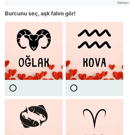
Reklam
Burcunu seç, aşk falını gör!