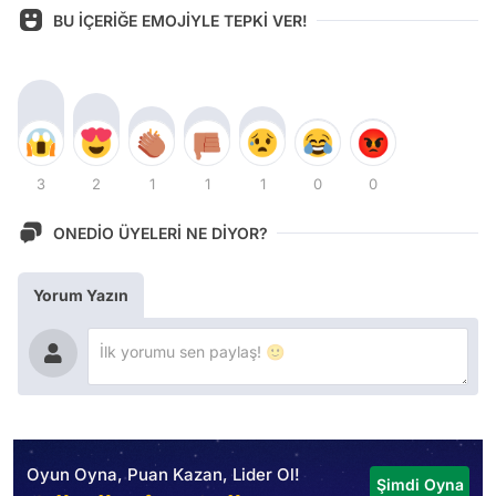
BU İÇERİĞE EMOJİYLE TEPKİ VER!
3
2
1
1
1
0
0
ONEDİO ÜYELERİ NE DİYOR?
Yorum Yazın
Oyun Oyna, Puan Kazan, Lider Ol!
Şimdi Oyna