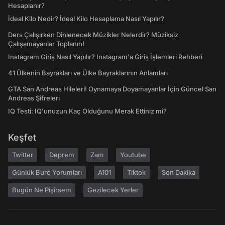
Hesaplanır?
İdeal Kilo Nedir? İdeal Kilo Hesaplama Nasıl Yapılır?
Ders Çalışırken Dinlenecek Müzikler Nelerdir? Müziksiz
Çalışamayanlar Toplanın!
Instagram Giriş Nasıl Yapılır? Instagram'a Giriş İşlemleri Rehberi
41 Ülkenin Bayrakları ve Ülke Bayraklarının Anlamları
GTA San Andreas Hileleri! Oynamaya Doyamayanlar İçin Güncel San
Andreas Şifreleri
IQ Testi: IQ'unuzun Kaç Olduğunu Merak Ettiniz mi?
Keşfet
Twitter
Deprem
Zam
Youtube
Günlük Burç Yorumları
A101
Tiktok
Son Dakika
Bugün Ne Pişirsem
Gezilecek Yerler