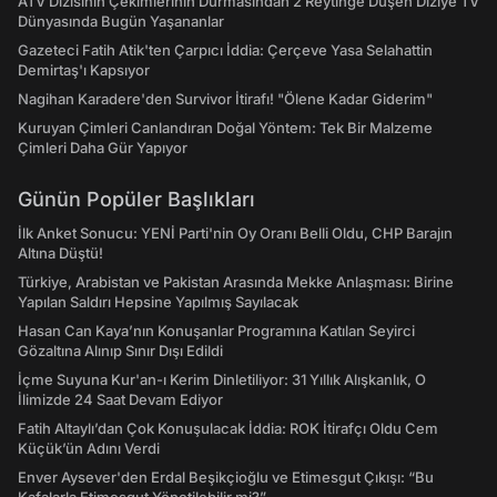
ATV Dizisinin Çekimlerinin Durmasından 2 Reytinge Düşen Diziye TV
Dünyasında Bugün Yaşananlar
Gazeteci Fatih Atik'ten Çarpıcı İddia: Çerçeve Yasa Selahattin
Demirtaş'ı Kapsıyor
Nagihan Karadere'den Survivor İtirafı! "Ölene Kadar Giderim"
Kuruyan Çimleri Canlandıran Doğal Yöntem: Tek Bir Malzeme
Çimleri Daha Gür Yapıyor
Günün Popüler Başlıkları
İlk Anket Sonucu: YENİ Parti'nin Oy Oranı Belli Oldu, CHP Barajın
Altına Düştü!
Türkiye, Arabistan ve Pakistan Arasında Mekke Anlaşması: Birine
Yapılan Saldırı Hepsine Yapılmış Sayılacak
Hasan Can Kaya’nın Konuşanlar Programına Katılan Seyirci
Gözaltına Alınıp Sınır Dışı Edildi
İçme Suyuna Kur'an-ı Kerim Dinletiliyor: 31 Yıllık Alışkanlık, O
İlimizde 24 Saat Devam Ediyor
Fatih Altaylı’dan Çok Konuşulacak İddia: ROK İtirafçı Oldu Cem
Küçük’ün Adını Verdi
Enver Aysever'den Erdal Beşikçioğlu ve Etimesgut Çıkışı: “Bu