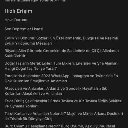
Kafalarla Etimesgut Yönetilebilir mi?”
Hızlı Erişim
Hava Durumu
Son Depremler Listesi
Evlilik Yıl Dönümü Sözleri! En Özel Romantik, Duygusal ve Resimli
Evlilik Yıl dönümü Mesajları
Rüyada Altın Görmek: Gerçekler de Saadetiniz de Çil Çil Altınlarda
Saklı Olabilir!
Doğal Taşların Merak Edilen Tüm Etkileri, Enerjileri ve Şifa Alanları:
Hangi Doğal Taş Ne İşe Yarar?
Emojilerin Anlamları: 2023 WhatsApp, Instagram ve Twitter'da En
Çok Kullanılan Emojiler ve Anlamları
Atasözleri ve Anlamları: A'dan Z'ye Gündelik Hayatta En Sık
Kullanılan Atasözleri ve Anlamları
Tavla Diziliş Şekli Nasıldır? Erkek Tavlası ve Kız Tavlası Diziliş Şekilleri
ve Oynama Yönleri
Tarot Kartları ve Anlamları Nelerdir? Majör ve Minör Arkana Desteleri
İle Tılsımlı Bir Dünyaya Giriş
Burç Uyumu Hesaplama Nedir? Burç Uyumu, Aşk Uyumu Nasıl