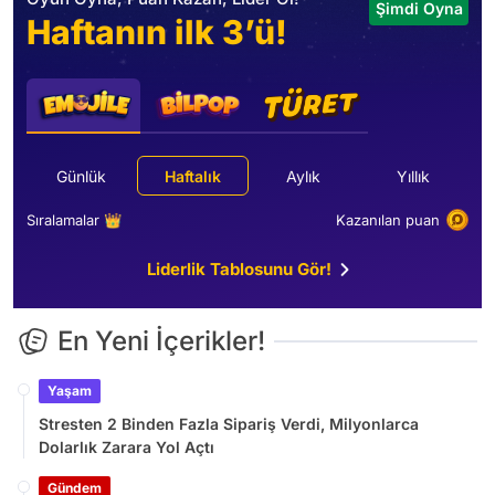
Şimdi Oyna
Haftanın ilk 3’ü!
Günlük
Haftalık
Aylık
Yıllık
Sıralamalar 👑
Kazanılan puan
Liderlik Tablosunu Gör!
En Yeni İçerikler!
Yaşam
Stresten 2 Binden Fazla Sipariş Verdi, Milyonlarca
Dolarlık Zarara Yol Açtı
Gündem