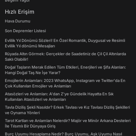
Beğeni Yağdı
Hızlı Erişim
Hava Durumu
Son Depremler Listesi
Evlilik Yıl Dönümü Sözleri! En Özel Romantik, Duygusal ve Resimli
Evlilik Yıl dönümü Mesajları
Rüyada Altın Görmek: Gerçekler de Saadetiniz de Çil Çil Altınlarda
Saklı Olabilir!
Doğal Taşların Merak Edilen Tüm Etkileri, Enerjileri ve Şifa Alanları:
Hangi Doğal Taş Ne İşe Yarar?
Emojilerin Anlamları: 2023 WhatsApp, Instagram ve Twitter'da En
Çok Kullanılan Emojiler ve Anlamları
Atasözleri ve Anlamları: A'dan Z'ye Gündelik Hayatta En Sık
Kullanılan Atasözleri ve Anlamları
Tavla Diziliş Şekli Nasıldır? Erkek Tavlası ve Kız Tavlası Diziliş Şekilleri
ve Oynama Yönleri
Tarot Kartları ve Anlamları Nelerdir? Majör ve Minör Arkana Desteleri
İle Tılsımlı Bir Dünyaya Giriş
Burç Uyumu Hesaplama Nedir? Burç Uyumu, Aşk Uyumu Nasıl