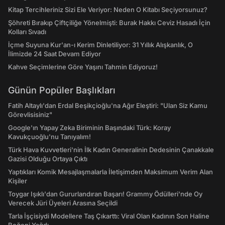
Kitap Tercihleriniz Sizi Ele Veriyor: Neden O Kitabı Seçiyorsunuz?
Şöhreti Bırakıp Çiftçiliğe Yönelmişti: Burak Hakkı Ceviz Hasadı İçin
Kolları Sıvadı
İçme Suyuna Kur'an-ı Kerim Dinletiliyor: 31 Yıllık Alışkanlık, O
İlimizde 24 Saat Devam Ediyor
Kahve Seçimlerine Göre Yaşını Tahmin Ediyoruz!
Günün Popüler Başlıkları
Fatih Altaylı'dan Erdal Beşikçioğlu'na Ağır Eleştiri: "Ulan Siz Kamu
Görevlisisiniz"
Google'ın Yapay Zeka Biriminin Başındaki Türk: Koray
Kavukçuoğlu'nu Tanıyalım!
Türk Hava Kuvvetleri'nin İlk Kadın Generalinin Dedesinin Çanakkale
Gazisi Olduğu Ortaya Çıktı
Yaptıkları Komik Mesajlaşmalarla İletişimden Maksimum Verim Alan
Kişiler
Toygar Işıklı'dan Gururlandıran Başarı! Grammy Ödülleri'nde Oy
Verecek Jüri Üyeleri Arasına Seçildi
Tarla İşçisiydi Modellere Taş Çıkarttı: Viral Olan Kadının Son Haline