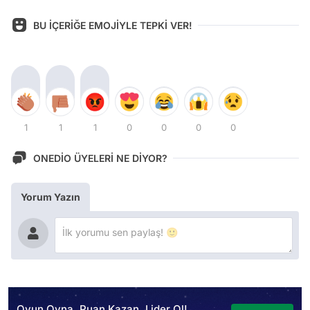
BU İÇERİĞE EMOJİYLE TEPKİ VER!
1
1
1
0
0
0
0
ONEDİO ÜYELERİ NE DİYOR?
Yorum Yazın
Oyun Oyna, Puan Kazan, Lider Ol!