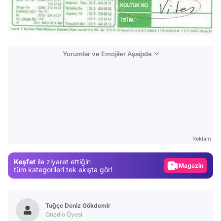
Yorumlar ve Emojiler Aşağıda
Video
Test
Gündem
Reklam
Magazin
Keşfet
ile ziyaret ettiğin
Video
tüm kategorileri tek akışta gör!
Test
Tuğçe Deniz Gökdemir
Onedio Üyesi