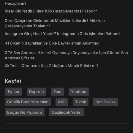
Hesaplanır?
İdeal Kilo Nedir? İdeal Kilo Hesaplama Nasıl Yapılır?
Ders Çalışırken Dinlenecek Müzikler Nelerdir? Müziksiz
Çalışamayanlar Toplanın!
Instagram Giriş Nasıl Yapılır? Instagram'a Giriş İşlemleri Rehberi
41 Ülkenin Bayrakları ve Ülke Bayraklarının Anlamları
GTA San Andreas Hileleri! Oynamaya Doyamayanlar İçin Güncel San
Andreas Şifreleri
IQ Testi: IQ'unuzun Kaç Olduğunu Merak Ettiniz mi?
Keşfet
Twitter
Deprem
Zam
Youtube
Günlük Burç Yorumları
A101
Tiktok
Son Dakika
Bugün Ne Pişirsem
Gezilecek Yerler