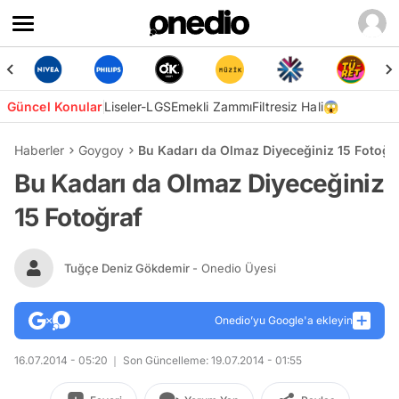
Güncel Konular
Liseler-LGS
Emekli Zammı
Filtresiz Hali😱
Haberler
Goygoy
Bu Kadarı da Olmaz Diyeceğiniz 15 Fotoğr
Bu Kadarı da Olmaz Diyeceğiniz
15 Fotoğraf
Tuğçe Deniz Gökdemir
- Onedio Üyesi
Onedio’yu Google'a ekleyin
16.07.2014 - 05:20
Son Güncelleme: 19.07.2014 - 01:55