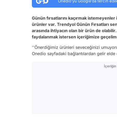
Onedio’yu Google’da tercih edil
Günün fırsatlarını kaçırmak istemeyenler 
ürünler var. Trendyol Günün Fırsatları seni
arasında ihtiyacın olan bir ürün de olabil
faydalanmak istersen içeriğimize geçelim
''Önerdiğimiz ürünleri seveceğinizi umuyoru
Onedio sayfadaki bağlantılardan gelir elde e
İçeriği