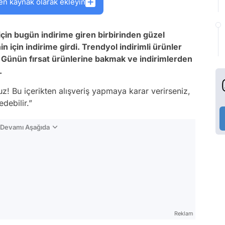
en kaynak olarak ekleyin
için bugün indirime giren birbirinden güzel
n için indirime girdi. Trendyol indirimli ürünler
ir. Günün fırsat ürünlerine bakmak ve indirimlerden
.
z! Bu içerikten alışveriş yapmaya karar verirseniz,
debilir.”
n Devamı Aşağıda
Reklam