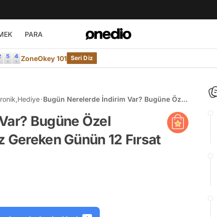
MEK
PARA
ZoneOkey 101
Seri Diz
ronik
,
Hediye
Bugün Nerelerde İndirim Var? Bugüne Özel
Fiyatlarıyla Kaçırmamanız Gereken Günün
 Var? Bugüne Özel
12 Fırsat Ürünü
z Gereken Günün 12 Fırsat