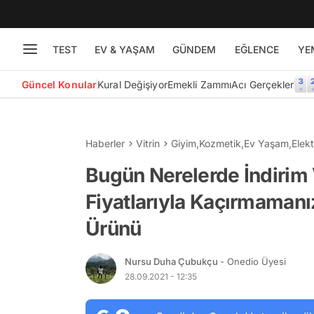
TEST
EV & YAŞAM
GÜNDEM
EĞLENCE
YE
Güncel Konular
Kural Değişiyor
Emekli Zammı
Acı Gerçekler
Haberler
Vitrin
Giyim
,
Kozmetik
,
Ev Yaşam
,
Elekt
Bugün Nerelerde İndirim
Fiyatlarıyla Kaçırmamanı
Ürünü
Nursu Duha Çubukçu
- Onedio Üyesi
28.09.2021 - 12:35