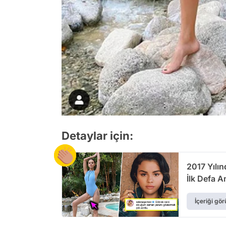
Detaylar için:
2017 Yılı
İlk Defa A
İçeriği gör