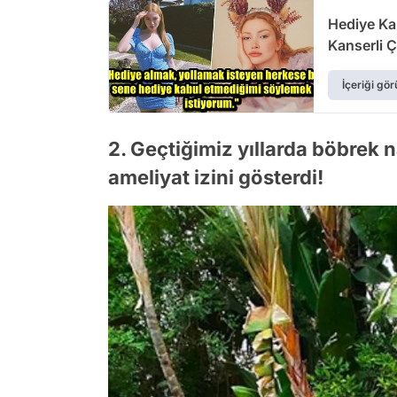
Hediye Ka
Kanserli 
İçeriği gör
2. Geçtiğimiz yıllarda böbrek 
ameliyat izini gösterdi!