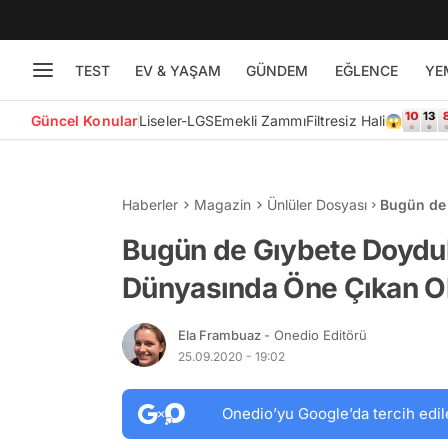
TEST
EV & YAŞAM
GÜNDEM
EĞLENCE
YE
Güncel Konular
Liseler-LGS
Emekli Zammı
Filtresiz Hali😱
Haberler
Magazin
Ünlüler Dosyası
Bugün de
Çıkan Ola
Bugün de Gıybete Doyduk
Dünyasında Öne Çıkan Ol
Ela Frambuaz
- Onedio Editörü
25.09.2020 - 19:02
Onedio’yu Google’da tercih edil