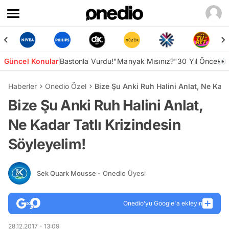
Güncel Konular
Bastonla Vurdu!
"Manyak Mısınız?"
30 Yıl Önce👀
Haberler
Onedio Özel
Bize Şu Anki Ruh Halini Anlat, Ne Kada
Bize Şu Anki Ruh Halini Anlat,
Ne Kadar Tatlı Krizindesin
Söyleyelim!
Sek Quark Mousse
- Onedio Üyesi
Onedio’yu Google'a ekleyin
28.12.2017 - 13:09