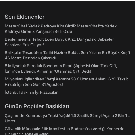
Son Eklenenler
MasterChef Yedek Kadroya Kim Girdi? MasterChef’te Yedek
Kadroya Giren 3 Yarışmacı Belli Oldu
Beslenmemizi Tehdit Eden Büyük Kriz: Dünyadaki Sebzeler
Sessizce Yok Oluyor!
Balıkçılar Tesadüfen Tarihi Hazine Buldu: Son Yılların En Büyük Keşfi
46 Metre Derinden Çıkarıldı
8 Milyonluk Euro'luk Soygunun Firari Şüphelisi Olan Türk Çift,
İzmir'de Evlendi: Almanlar 'Utanmaz Çift' Dedi!
Milyonları İlgilendiren Vergi Kararını SGK Uzmanı Anlattı: 6 Yıl Taksit
Fırsatı İçin Son Gün 31 Ağustos!
İstanbul'daki En İyi Pizzacılar
Günün Popüler Başlıkları
Çeşme'de Kumrucuya Tepki Yağdı! 1,5 Saatlik Süreyi Aşana 2 Bin TL
Ücret
Güvenlik Müdahale Etti: Manifest'in Bodrum'da Verdiği Konserde
Bir Genç Sahneye Atladı