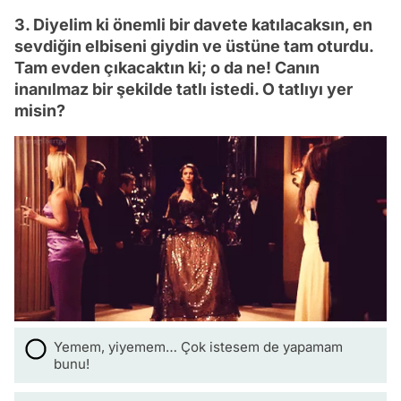
3. Diyelim ki önemli bir davete katılacaksın, en
sevdiğin elbiseni giydin ve üstüne tam oturdu.
Tam evden çıkacaktın ki; o da ne! Canın
inanılmaz bir şekilde tatlı istedi. O tatlıyı yer
misin?
Yemem, yiyemem… Çok istesem de yapamam
bunu!