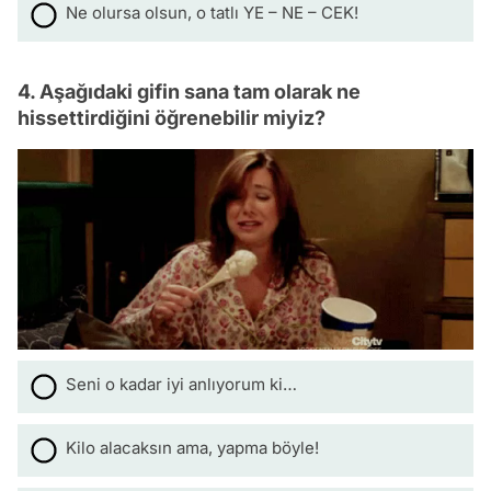
Ne olursa olsun, o tatlı YE – NE – CEK!
4. Aşağıdaki gifin sana tam olarak ne
hissettirdiğini öğrenebilir miyiz?
Seni o kadar iyi anlıyorum ki…
Kilo alacaksın ama, yapma böyle!