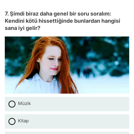
7. Şimdi biraz daha genel bir soru soralım:
Kendini kötü hissettiğinde bunlardan hangisi
sana iyi gelir?
Müzik
Kitap