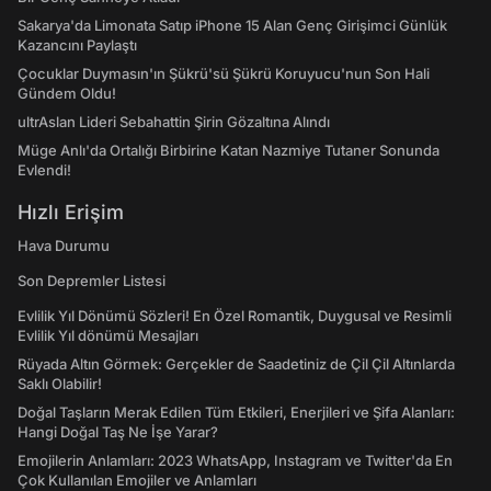
Sakarya'da Limonata Satıp iPhone 15 Alan Genç Girişimci Günlük
Kazancını Paylaştı
Çocuklar Duymasın'ın Şükrü'sü Şükrü Koruyucu'nun Son Hali
Gündem Oldu!
ultrAslan Lideri Sebahattin Şirin Gözaltına Alındı
Müge Anlı'da Ortalığı Birbirine Katan Nazmiye Tutaner Sonunda
Evlendi!
Hızlı Erişim
Hava Durumu
Son Depremler Listesi
Evlilik Yıl Dönümü Sözleri! En Özel Romantik, Duygusal ve Resimli
Evlilik Yıl dönümü Mesajları
Rüyada Altın Görmek: Gerçekler de Saadetiniz de Çil Çil Altınlarda
Saklı Olabilir!
Doğal Taşların Merak Edilen Tüm Etkileri, Enerjileri ve Şifa Alanları:
Hangi Doğal Taş Ne İşe Yarar?
Emojilerin Anlamları: 2023 WhatsApp, Instagram ve Twitter'da En
Çok Kullanılan Emojiler ve Anlamları