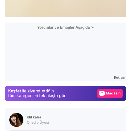
Yorumlar ve Emojiler Aşağıda
Video
Test
Gündem
Reklam
Magazin
Keşfet
ile ziyaret ettiğin
Video
tüm kategorileri tek akışta gör!
Test
idil kaba
Onedio Üyesi