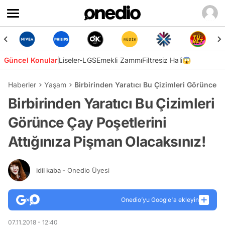
Güncel Konular
Liseler-LGS
Emekli Zammı
Filtresiz Hali😱
Haberler
Yaşam
Birbirinden Yaratıcı Bu Çizimleri Görünce Ç
Birbirinden Yaratıcı Bu Çizimleri
Görünce Çay Poşetlerini
Attığınıza Pişman Olacaksınız!
idil kaba
- Onedio Üyesi
Onedio’yu Google'a ekleyin
07.11.2018 - 12:40