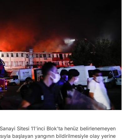
e Sanayi Sitesi 11'inci Blok'ta henüz belirlenemeyen
ıyla başlayan yangının bildirilmesiyle olay yerine