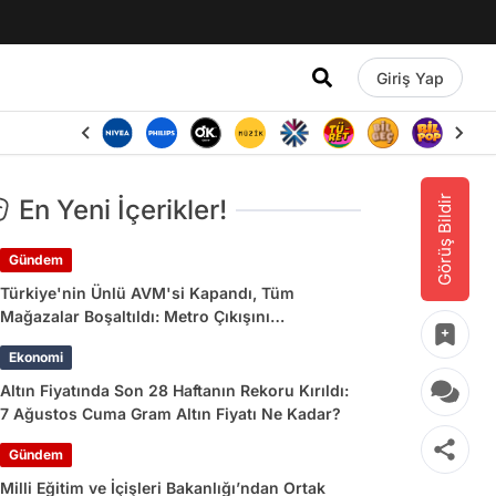
Giriş Yap
Görüş Bildir
En Yeni İçerikler!
Gündem
Türkiye'nin Ünlü AVM'si Kapandı, Tüm
Mağazalar Boşaltıldı: Metro Çıkışını
Kullananlara Uyarı Yapıldı
Ekonomi
Altın Fiyatında Son 28 Haftanın Rekoru Kırıldı:
7 Ağustos Cuma Gram Altın Fiyatı Ne Kadar?
Gündem
Milli Eğitim ve İçişleri Bakanlığı’ndan Ortak