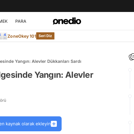
MEK
PARA
ZoneOkey 101
Seri Diz
esinde Yangın: Alevler Dükkanları Sardı
gesinde Yangın: Alevler
törü
en kaynak olarak ekleyin