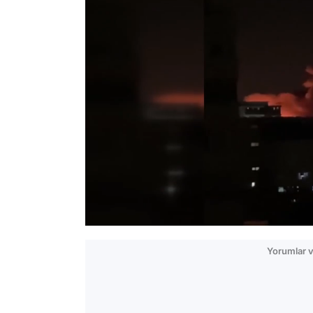
/
Yorumlar v