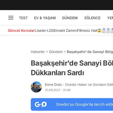
TEST
EV & YAŞAM
GÜNDEM
EĞLENCE
YE
Güncel Konular
Liseler-LGS
Emekli Zammı
Filtresiz Hali😱
Haberler
Gündem
Başakşehir'de Sanayi Bölg
Başakşehir'de Sanayi Böl
Dükkanları Sardı
Emre Ordu
- Onedio Haber ve Gündem Edi
31.08.2021 - 21:46
Onedio’yu Google’da tercih edil