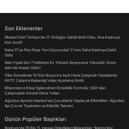
Son Eklenenler
MasterChef Türkiye’de 17. Önlüğün Sahibi Belli Oldu: Ana Kadroya
Kim Girdi?
Daha 17'ye Peş Peşe Yeni Oyuncular! 2 İsim Daha Kadroya Dahil
Oldu
Altın Fiyatı Son 7 Haftanın En Yüksek Seviyesine Yükseldi: Gram
Altın Ne Kadar Oldu?
Ülke Genelinde 10 Gün Boyunca Açık Hava Çalışmak Yasaklandı:
KKTC Çalışma Bakanlığı’ndan Açıklama Geldi
Milyonlarca Kişiyi İlgilendiren Emeklilik Formülü: SGK'dan
Çalışmadan Emekli Olma Yolları
Ağustos Ayında İstanbul'da Çocuklarla Yapılacak Etkinlikler: Ağustos
Ayı Çocuk Tiyatroları ve Etkinlik Takvimi
Günün Popüler Başlıkları
Bodrum’da 70 Bin TL Hesap Ödedikleri Mekandan “Rahmi Koç