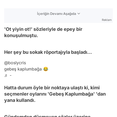
İçeriğin Devamı Aşağıda
Reklam
'Ot yiyin ot!' sözleriyle de epey bir
konuşulmuştu.
Her şey bu sokak röportajıyla başladı...
@boslycris
gebeş kaplumbağa 😂
♬ -
Hatta durum öyle bir noktaya ulaştı ki, kimi
seçmenler oylarını 'Gebeş Kaplumbağa' 'dan
yana kullandı.
Gündemden düşmeyen sözler üzerine