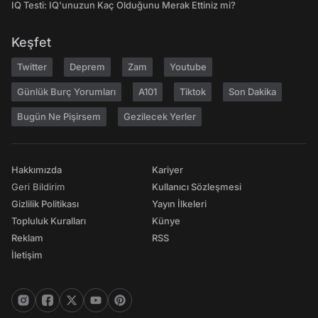
IQ Testi: IQ'unuzun Kaç Olduğunu Merak Ettiniz mi?
Keşfet
Twitter
Deprem
Zam
Youtube
Günlük Burç Yorumları
A101
Tiktok
Son Dakika
Bugün Ne Pişirsem
Gezilecek Yerler
Hakkımızda
Kariyer
Geri Bildirim
Kullanıcı Sözleşmesi
Gizlilik Politikası
Yayın İlkeleri
Topluluk Kuralları
Künye
Reklam
RSS
İletişim