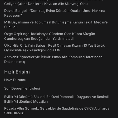
Geliyor, Çıkın” Denilerek Kovulan Aile Şikayetçi Oldu
Devlet Bahçeli: “Demirtaş Evine Dönsün, Öcalan Umut Hakkına
Kavuşsun”
Milli Dayanışma ve Toplumsal Bütünleşme Kanun Teklifi Meclis’e
Sunuldu
Özge Özpirinçci İddialarıyla Gündem Olan Kübra Süzgün
Cumhurbaşkanı Erdoğan'dan Yardım İstedi
Ülkü Hilal Çiftçi'nin Babası, Reşit Olmayan Kızının 10 Yaş Büyük
Oyuncuyla Aşk Yaşadığını İddia Etti
Anıtkabir Ziyaretleriyle İçimizi Isıtan Aile Komşuları Tarafından
Dolandırılmış
Hızlı Erişim
Hava Durumu
Son Depremler Listesi
Evlilik Yıl Dönümü Sözleri! En Özel Romantik, Duygusal ve Resimli
Evlilik Yıl dönümü Mesajları
Rüyada Altın Görmek: Gerçekler de Saadetiniz de Çil Çil Altınlarda
Saklı Olabilir!