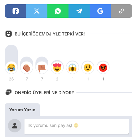
BU İÇERİĞE EMOJİYLE TEPKİ VER!
26
7
7
2
1
1
1
ONEDİO ÜYELERİ NE DİYOR?
Yorum Yazın