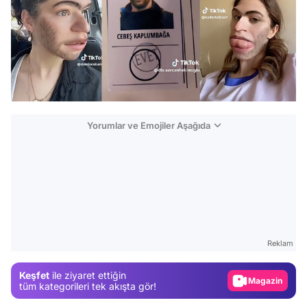
Yorumlar ve Emojiler Aşağıda
Video
Test
Reklam
Gündem
Keşfet
ile ziyaret ettiğin
Magazin
tüm kategorileri tek akışta gör!
Video