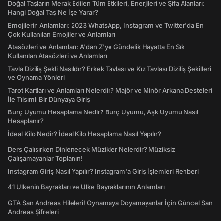
Doğal Taşların Merak Edilen Tüm Etkileri, Enerjileri ve Şifa Alanları:
Hangi Doğal Taş Ne İşe Yarar?
Emojilerin Anlamları: 2023 WhatsApp, Instagram ve Twitter'da En
Çok Kullanılan Emojiler ve Anlamları
Atasözleri ve Anlamları: A'dan Z'ye Gündelik Hayatta En Sık
Kullanılan Atasözleri ve Anlamları
Tavla Diziliş Şekli Nasıldır? Erkek Tavlası ve Kız Tavlası Diziliş Şekilleri
ve Oynama Yönleri
Tarot Kartları ve Anlamları Nelerdir? Majör ve Minör Arkana Desteleri
İle Tılsımlı Bir Dünyaya Giriş
Burç Uyumu Hesaplama Nedir? Burç Uyumu, Aşk Uyumu Nasıl
Hesaplanır?
İdeal Kilo Nedir? İdeal Kilo Hesaplama Nasıl Yapılır?
Ders Çalışırken Dinlenecek Müzikler Nelerdir? Müziksiz
Çalışamayanlar Toplanın!
Instagram Giriş Nasıl Yapılır? Instagram'a Giriş İşlemleri Rehberi
41 Ülkenin Bayrakları ve Ülke Bayraklarının Anlamları
GTA San Andreas Hileleri! Oynamaya Doyamayanlar İçin Güncel San
Andreas Şifreleri