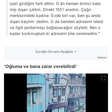
içeri girdiğini fark ettim. O ân hemen birinci kata
inip dışarı çıktım. Direkt 155’i aradım. Çağrı
merkezindeki kadına 'Evde biri var, ben şu anda
dışarı kaçtım' dedim. O da benden adresimi istedi
ve ilgili jandarmayı bağlayacağını söyledi. Ben o
kadar korkmuştum ki adresimi bile veremedim.”
İçeriğin Devamı Aşağıda
Reklam
'Oğluma ve bana zarar verebilirdi'