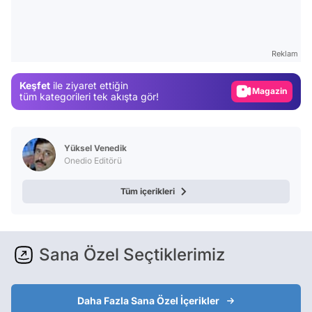
Video
Test
Reklam
Gündem
Keşfet
ile ziyaret ettiğin
Magazin
tüm kategorileri tek akışta gör!
Video
Test
Yüksel Venedik
Onedio Editörü
Tüm içerikleri
Sana Özel Seçtiklerimiz
Daha Fazla Sana Özel İçerikler