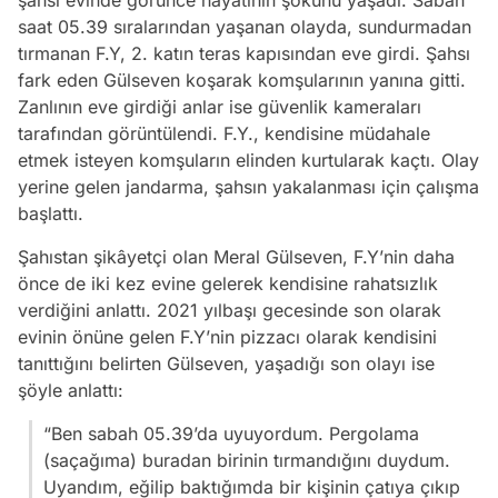
saat 05.39 sıralarından yaşanan olayda, sundurmadan
tırmanan F.Y, 2. katın teras kapısından eve girdi. Şahsı
fark eden Gülseven koşarak komşularının yanına gitti.
Zanlının eve girdiği anlar ise güvenlik kameraları
tarafından görüntülendi. F.Y., kendisine müdahale
etmek isteyen komşuların elinden kurtularak kaçtı. Olay
yerine gelen jandarma, şahsın yakalanması için çalışma
başlattı.
Şahıstan şikâyetçi olan Meral Gülseven, F.Y’nin daha
önce de iki kez evine gelerek kendisine rahatsızlık
verdiğini anlattı. 2021 yılbaşı gecesinde son olarak
evinin önüne gelen F.Y’nin pizzacı olarak kendisini
tanıttığını belirten Gülseven, yaşadığı son olayı ise
şöyle anlattı:
“Ben sabah 05.39’da uyuyordum. Pergolama
(saçağıma) buradan birinin tırmandığını duydum.
Uyandım, eğilip baktığımda bir kişinin çatıya çıkıp