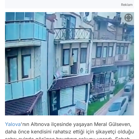
Reklam
Yalova
'nın Altınova ilçesinde yaşayan Meral Gülseven,
daha önce kendisini rahatsız ettiği için şikayetçi olduğu
şahsı evinde görünce hayatının şokunu yaşadı. Sabah