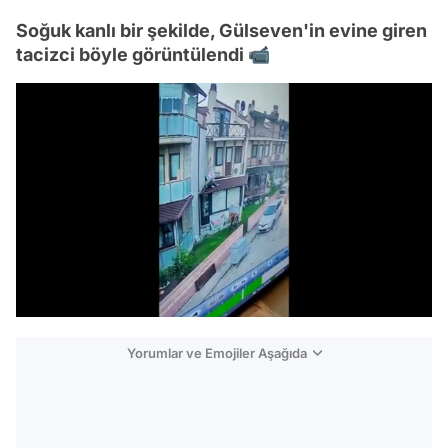
Soğuk kanlı bir şekilde, Gülseven'in evine giren
tacizci böyle görüntülendi 📹
/
Yorumlar ve Emojiler Aşağıda