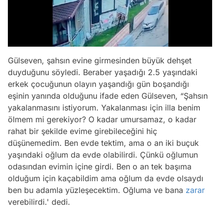
Gülseven, şahsın evine girmesinden büyük dehşet
duyduğunu söyledi. Beraber yaşadığı 2.5 yaşındaki
erkek çocuğunun olayın yaşandığı gün boşandığı
eşinin yanında olduğunu ifade eden Gülseven, “Şahsın
yakalanmasını istiyorum. Yakalanması için illa benim
ölmem mi gerekiyor? O kadar umursamaz, o kadar
rahat bir şekilde evime girebileceğini hiç
düşünemedim. Ben evde tektim, ama o an iki buçuk
yaşındaki oğlum da evde olabilirdi. Çünkü oğlumun
odasından evimin içine girdi. Ben o an tek başıma
olduğum için kaçabildim ama oğlum da evde olsaydı
ben bu adamla yüzleşecektim. Oğluma ve bana
zarar
verebilirdi.' dedi.