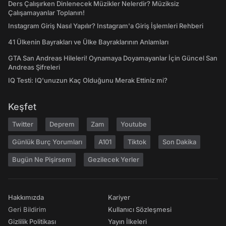
Ders Çalışırken Dinlenecek Müzikler Nelerdir? Müziksiz
Çalışamayanlar Toplanın!
Instagram Giriş Nasıl Yapılır? Instagram'a Giriş İşlemleri Rehberi
41 Ülkenin Bayrakları ve Ülke Bayraklarının Anlamları
GTA San Andreas Hileleri! Oynamaya Doyamayanlar İçin Güncel San
Andreas Şifreleri
IQ Testi: IQ'unuzun Kaç Olduğunu Merak Ettiniz mi?
Keşfet
Twitter
Deprem
Zam
Youtube
Günlük Burç Yorumları
A101
Tiktok
Son Dakika
Bugün Ne Pişirsem
Gezilecek Yerler
Hakkımızda
Kariyer
Geri Bildirim
Kullanıcı Sözleşmesi
Gizlilik Politikası
Yayın İlkeleri