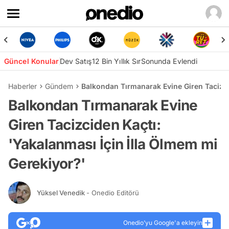
Güncel Konular
Dev Satış
12 Bin Yıllık Sır
Sonunda Evlendi
Haberler
Gündem
Balkondan Tırmanarak Evine Giren Tacizci
Balkondan Tırmanarak Evine
Giren Tacizciden Kaçtı:
'Yakalanması İçin İlla Ölmem mi
Gerekiyor?'
Yüksel Venedik
- Onedio Editörü
Onedio’yu Google'a ekleyin