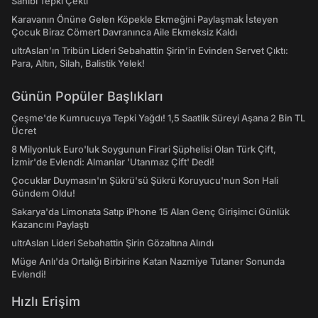
Sahibi Tepki Çekti
Karavanın Önüne Gelen Köpekle Ekmeğini Paylaşmak İsteyen
Çocuk Biraz Cömert Davranınca Aile Ekmeksiz Kaldı
ultrAslan’ın Tribün Lideri Sebahattin Şirin’in Evinden Servet Çıktı:
Para, Altın, Silah, Balistik Yelek!
Günün Popüler Başlıkları
Çeşme'de Kumrucuya Tepki Yağdı! 1,5 Saatlik Süreyi Aşana 2 Bin TL
Ücret
8 Milyonluk Euro'luk Soygunun Firari Şüphelisi Olan Türk Çift,
İzmir'de Evlendi: Almanlar 'Utanmaz Çift' Dedi!
Çocuklar Duymasın'ın Şükrü'sü Şükrü Koruyucu'nun Son Hali
Gündem Oldu!
Sakarya'da Limonata Satıp iPhone 15 Alan Genç Girişimci Günlük
Kazancını Paylaştı
ultrAslan Lideri Sebahattin Şirin Gözaltına Alındı
Müge Anlı'da Ortalığı Birbirine Katan Nazmiye Tutaner Sonunda
Evlendi!
Hızlı Erişim