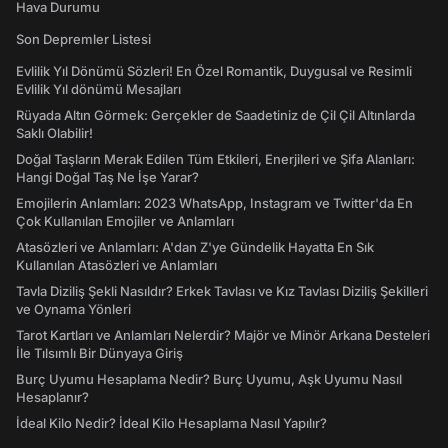
Hava Durumu
Son Depremler Listesi
Evlilik Yıl Dönümü Sözleri! En Özel Romantik, Duygusal ve Resimli
Evlilik Yıl dönümü Mesajları
Rüyada Altın Görmek: Gerçekler de Saadetiniz de Çil Çil Altınlarda
Saklı Olabilir!
Doğal Taşların Merak Edilen Tüm Etkileri, Enerjileri ve Şifa Alanları:
Hangi Doğal Taş Ne İşe Yarar?
Emojilerin Anlamları: 2023 WhatsApp, Instagram ve Twitter'da En
Çok Kullanılan Emojiler ve Anlamları
Atasözleri ve Anlamları: A'dan Z'ye Gündelik Hayatta En Sık
Kullanılan Atasözleri ve Anlamları
Tavla Diziliş Şekli Nasıldır? Erkek Tavlası ve Kız Tavlası Diziliş Şekilleri
ve Oynama Yönleri
Tarot Kartları ve Anlamları Nelerdir? Majör ve Minör Arkana Desteleri
İle Tılsımlı Bir Dünyaya Giriş
Burç Uyumu Hesaplama Nedir? Burç Uyumu, Aşk Uyumu Nasıl
Hesaplanır?
İdeal Kilo Nedir? İdeal Kilo Hesaplama Nasıl Yapılır?