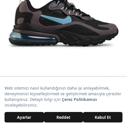
Bu modelin indirimli fiyatı 415 TL.
Almak isteyenler için
burada.