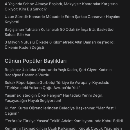
4 Yaşında Sahne Almaya Başladı, Makyajsız Kameralar Karşısına
Çıkıyor: Kim Bu Şarkıcı?
Uzun Süredir Kanserle Mücadele Eden Şarkıcı Cansever Hayatını
Kaybetti
Bağışlanan Tahtaları Kullanarak 80 Odalı Ev İnşa Etti: Basketbol
Sahası Bile Var!
3 Milyon Nüfuslu Ülkede 6 Kilometrelik Altın Damarı Keşfedildi:
Ülkenin Kaderi Değişti
Günün Popüler Başlıkları
Beşiktaş-Üsküdar Vapurunda Yaşlı Kadın, Şort Giyen Kadının
Bacağına Bastonla Vurdu!
Sokak Röportajında Gurbetçi Türkiye ile Avrupa'yı Kıyasladı:
"Türkiye’deki Yolların Çoğu Avrupa’da Yok"
Yaşamak İstediğin Ülke Hangisi? Haritadaki Yerini Değil,
Yaşayacağın Hayatı Seçiyorsun!
Kur'an Kursu Öğrencilerinden Belediye Başkanına: "Manifest’i
Çağırın"
‘Terörsüz Türkiye Yasası’ Teklifi Adalet Komisyonu'nda Kabul Edildi
Kemerini Takmadığı İçin Uçak Kalkamadı: Küçük Çocuk Yüzünden