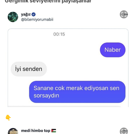
Gerginlik seviyelerini paylaşanlar
👇