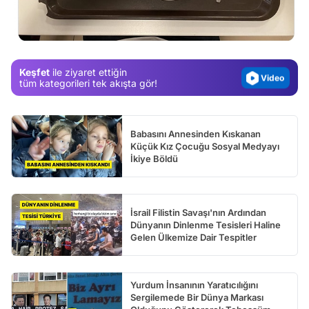
Test
Gündem
Magazin
Keşfet
ile ziyaret ettiğin
Video
tüm kategorileri tek akışta gör!
Test
Babasını Annesinden Kıskanan
Küçük Kız Çocuğu Sosyal Medyayı
İkiye Böldü
İsrail Filistin Savaşı'nın Ardından
Dünyanın Dinlenme Tesisleri Haline
Gelen Ülkemize Dair Tespitler
Yurdum İnsanının Yaratıcılığını
Sergilemede Bir Dünya Markası