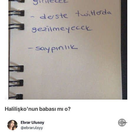
Halilişko'nun babası mı o?