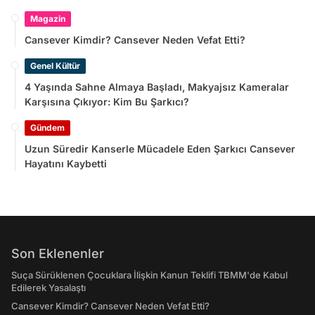
Magazin
Cansever Kimdir? Cansever Neden Vefat Etti?
Genel Kültür
4 Yaşında Sahne Almaya Başladı, Makyajsız Kameralar
Karşısına Çıkıyor: Kim Bu Şarkıcı?
Gündem
Uzun Süredir Kanserle Mücadele Eden Şarkıcı Cansever
Hayatını Kaybetti
Son Eklenenler
Suça Sürüklenen Çocuklara İlişkin Kanun Teklifi TBMM'de Kabul
Edilerek Yasalaştı
Cansever Kimdir? Cansever Neden Vefat Etti?