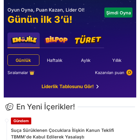
Oyun Oyna, Puan Kazan, Lider Ol!
Şimdi Oyna
Günün ilk 3’ü!
Günlük
Haftalık
Aylık
Yıllık
Sıralamalar 👑
Kazanılan puan
Liderlik Tablosunu Gör!
En Yeni İçerikler!
Gündem
Suça Sürüklenen Çocuklara İlişkin Kanun Teklifi
TBMM'de Kabul Edilerek Yasalaştı