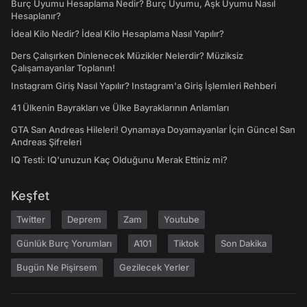
Burç Uyumu Hesaplama Nedir? Burç Uyumu, Aşk Uyumu Nasıl
Hesaplanır?
İdeal Kilo Nedir? İdeal Kilo Hesaplama Nasıl Yapılır?
Ders Çalışırken Dinlenecek Müzikler Nelerdir? Müziksiz
Çalışamayanlar Toplanın!
Instagram Giriş Nasıl Yapılır? Instagram'a Giriş İşlemleri Rehberi
41 Ülkenin Bayrakları ve Ülke Bayraklarının Anlamları
GTA San Andreas Hileleri! Oynamaya Doyamayanlar İçin Güncel San
Andreas Şifreleri
IQ Testi: IQ'unuzun Kaç Olduğunu Merak Ettiniz mi?
Keşfet
Twitter
Deprem
Zam
Youtube
Günlük Burç Yorumları
A101
Tiktok
Son Dakika
Bugün Ne Pişirsem
Gezilecek Yerler