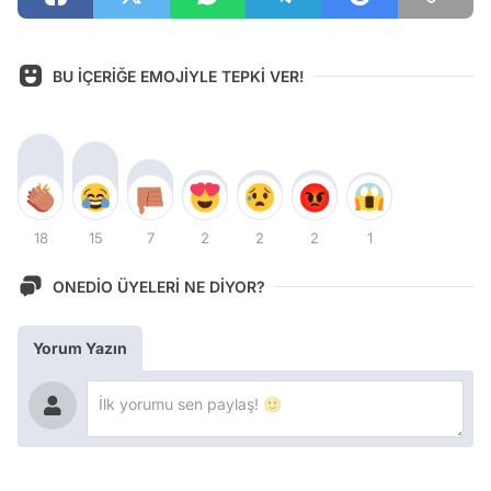
BU İÇERİĞE EMOJİYLE TEPKİ VER!
18
15
7
2
2
2
1
ONEDİO ÜYELERİ NE DİYOR?
Yorum Yazın