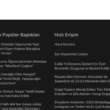
 Popüler Başlıkları
Hızlı Erişim
ş-Üsküdar Vapurunda Yaşlı
Hava Durumu
ort Giyen Kadının Bacağına
a Vurdu!
Son Depremler Listesi
Kursu Öğrencilerinden Belediye
Evlilik Yıl Dönümü Sözleri! En Özel
a: "Manifest’i Çağırın"
Romantik, Duygusal ve Resimli Evlilik 
dönümü Mesajları
İstediğin Ülke Hangisi?
Rüyada Altın Görmek: Gerçekler de
ki Yerini Değil, Yaşayacağın
Saadetiniz de Çil Çil Altınlarda Saklı Ol
eçiyorsun!
Doğal Taşların Merak Edilen Tüm Etkil
z Türkiye Yasası’ Teklifi Adalet
Enerjileri ve Şifa Alanları: Hangi Doğa
nu'nda Kabul Edildi
Ne İşe Yarar?
Emojilerin Anlamları: 2023 WhatsApp
 Fatih Atik'ten Çarpıcı İddia:
Instagram ve Twitter'da En Çok Kulla
Yasa Selahattin Demirtaş'ı