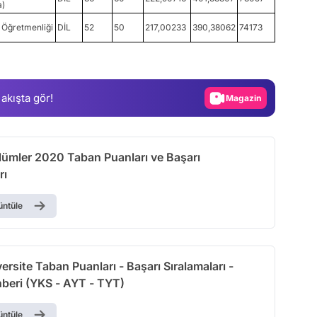
a)
Öğretmenliği
DİL
52
50
217,00233
390,38062
74173
Video
Test
Gündem
 akışta gör!
Magazin
Video
Test
ölümler 2020 Taban Puanları ve Başarı
rı
üntüle
rsite Taban Puanları - Başarı Sıralamaları -
hberi (YKS - AYT - TYT)
üntüle