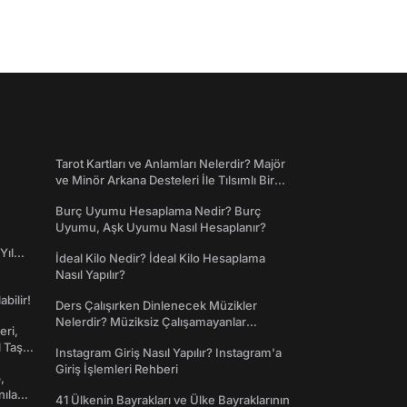
Tarot Kartları ve Anlamları Nelerdir? Majör
ve Minör Arkana Desteleri İle Tılsımlı Bir
Dünyaya Giriş
Burç Uyumu Hesaplama Nedir? Burç
Uyumu, Aşk Uyumu Nasıl Hesaplanır?
Yıl
İdeal Kilo Nedir? İdeal Kilo Hesaplama
Nasıl Yapılır?
abilir!
Ders Çalışırken Dinlenecek Müzikler
Nelerdir? Müziksiz Çalışamayanlar
eri,
Toplanın!
l Taş
Instagram Giriş Nasıl Yapılır? Instagram'a
Giriş İşlemleri Rehberi
,
nılan
41 Ülkenin Bayrakları ve Ülke Bayraklarının