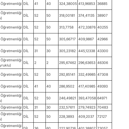
Öğretmenliği
DİL
41
40
324,38005
413,96853
36885
Öğretmenliği
DİL
52
50
318,00181
374,41135
38907
a)
Öğretmenliği
DİL
52
50
313,7758
472,33876
40255
Öğretmenliği
DİL
52
50
305,66717
409,9867
42966
Öğretmenliği
DİL
31
30
305,23182
445,12338
43300
Öğretmenliği
DİL
2
2
295,67462
296,63653
46306
ruklu)
Öğretmenliği
DİL
52
50
292,85141
332,49985
47308
Öğretmenliği
DİL
41
40
286,9502
417,40985
49393
Öğretmenliği
DİL
52
50
246,49821
393,47058
64971
a)
Öğretmenliği
DİL
31
30
232,57611
279,74923
70483
Öğretmenliği
DİL
52
50
228,3893
409,2037
72127
a)
Öğretmenliği
DİL
36
60
222,90716
401,38807
73057