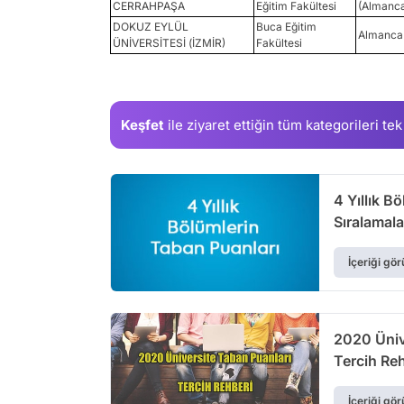
CERRAHPAŞA
Eğitim Fakültesi
(Almanc
DOKUZ EYLÜL
Buca Eğitim
Almanca 
ÜNİVERSİTESİ (İZMİR)
Fakültesi
Keşfet
ile ziyaret ettiğin
tüm kategorileri tek
4 Yıllık B
Sıralamala
İçeriği gör
2020 Ünive
Tercih Re
İçeriği gör