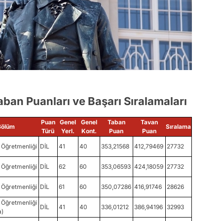
an Puanları ve Başarı Sıralamaları
Puan
Genel
Genel
Taban
Tavan
Bölüm
Sıralama
Türü
Yerl.
Kont.
Puan
Puan
Öğretmenliği
DİL
41
40
353,21568
412,79469
27732
Öğretmenliği
DİL
62
60
353,06593
424,18059
27732
Öğretmenliği
DİL
61
60
350,07286
416,91746
28626
Öğretmenliği
DİL
41
40
336,01212
386,94196
32993
a)