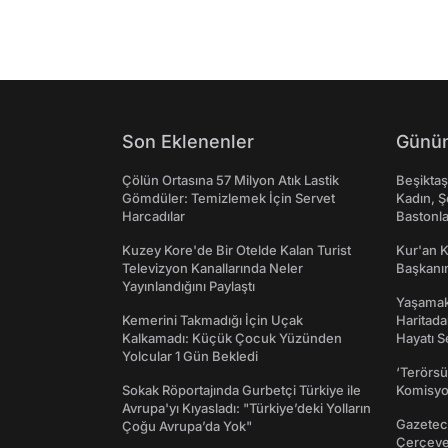
Son Eklenenler
Günün
Çölün Ortasına 57 Milyon Atık Lastik
Beşikta
Gömdüler: Temizlemek İçin Servet
Kadın, Ş
Harcadılar
Bastonl
Kuzey Kore'de Bir Otelde Kalan Turist
Kur'an 
Televizyon Kanallarında Neler
Başkanın
Yayınlandığını Paylaştı
Yaşamak 
Kemerini Takmadığı İçin Uçak
Haritada
Kalkamadı: Küçük Çocuk Yüzünden
Hayatı S
Yolcular 1 Gün Bekledi
‘Terörsü
Sokak Röportajında Gurbetçi Türkiye ile
Komisyo
Avrupa'yı Kıyasladı: "Türkiye’deki Yolların
Gazeteci
Çoğu Avrupa’da Yok"
Çerçeve 