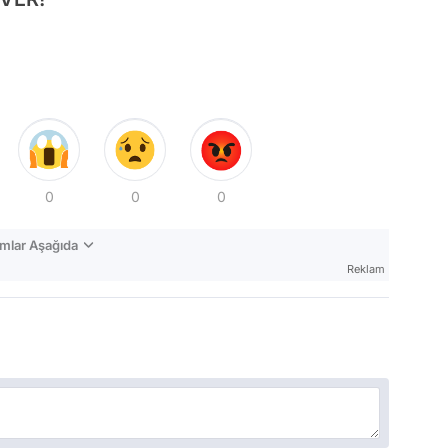
0
0
0
mlar Aşağıda
Reklam