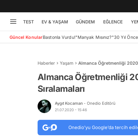
TEST
EV & YAŞAM
GÜNDEM
EĞLENCE
YE
Güncel Konular
Bastonla Vurdu!
"Manyak Mısınız?"
30 Yıl Önc
Haberler
Yaşam
Almanca Öğretmenliği 2020 
Almanca Öğretmenliği 20
Sıralamaları
Aygıt Kocaman
- Onedio Editörü
21.07.2020 - 15:46
Onedio’yu Google’da tercih edil