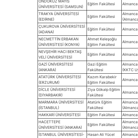
ONDOKUZ MAYIS
Eğitim Fakültesi
Almanca 
ÜNİVERSİTESİ (SAMSUN)
TRAKYA ÜNİVERSİTESİ
Almanca 
Eğitim Fakültesi
(EDİRNE)
(Almanc
ÇUKUROVA ÜNİVERSİTESİ
Eğitim Fakültesi
Almanca 
(ADANA)
NECMETTİN ERBAKAN
Ahmet Keleşoğlu
Almanca 
ÜNİVERSİTESİ (KONYA)
Eğitim Fakültesi
NEVŞEHİR HACI BEKTAŞ
Eğitim Fakültesi
Almanca 
VELİ ÜNİVERSİTESİ
GAZİ ÜNİVERSİTESİ
Gazi Eğitim
Almanca 
(ANKARA)
Fakültesi
(KKTC Uy
ATATÜRK ÜNİVERSİTESİ
Kazım Karabekir
Almanca 
(ERZURUM)
Eğitim Fakültesi
DİCLE ÜNİVERSİTESİ
Ziya Gökalp Eğitim
Almanca 
(DİYARBAKIR)
Fakültesi
MARMARA ÜNİVERSİTESİ
Atatürk Eğitim
Almanca 
(İSTANBUL)
Fakültesi
(Almanc
HAKKARİ ÜNİVERSİTESİ
Eğitim Fakültesi
Almanca 
HACETTEPE
Almanca 
Eğitim Fakültesi
ÜNİVERSİTESİ (ANKARA)
(Almanc
İSTANBUL ÜNİVERSİTESİ-
Hasan Ali Yücel
Almanca 