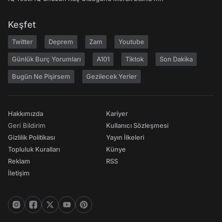
Keşfet
Twitter
Deprem
Zam
Youtube
Günlük Burç Yorumları
A101
Tiktok
Son Dakika
Bugün Ne Pişirsem
Gezilecek Yerler
Hakkımızda
Kariyer
Geri Bildirim
Kullanıcı Sözleşmesi
Gizlilik Politikası
Yayın İlkeleri
Topluluk Kuralları
Künye
Reklam
RSS
İletişim