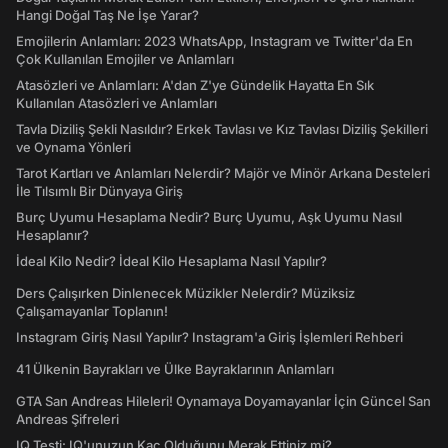
Hangi Doğal Taş Ne İşe Yarar?
Emojilerin Anlamları: 2023 WhatsApp, Instagram ve Twitter'da En
Çok Kullanılan Emojiler ve Anlamları
Atasözleri ve Anlamları: A'dan Z'ye Gündelik Hayatta En Sık
Kullanılan Atasözleri ve Anlamları
Tavla Diziliş Şekli Nasıldır? Erkek Tavlası ve Kız Tavlası Diziliş Şekilleri
ve Oynama Yönleri
Tarot Kartları ve Anlamları Nelerdir? Majör ve Minör Arkana Desteleri
İle Tılsımlı Bir Dünyaya Giriş
Burç Uyumu Hesaplama Nedir? Burç Uyumu, Aşk Uyumu Nasıl
Hesaplanır?
İdeal Kilo Nedir? İdeal Kilo Hesaplama Nasıl Yapılır?
Ders Çalışırken Dinlenecek Müzikler Nelerdir? Müziksiz
Çalışamayanlar Toplanın!
Instagram Giriş Nasıl Yapılır? Instagram'a Giriş İşlemleri Rehberi
41 Ülkenin Bayrakları ve Ülke Bayraklarının Anlamları
GTA San Andreas Hileleri! Oynamaya Doyamayanlar İçin Güncel San
Andreas Şifreleri
IQ Testi: IQ'unuzun Kaç Olduğunu Merak Ettiniz mi?