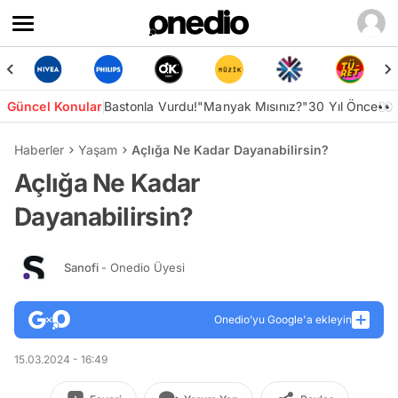
Güncel Konular
Bastonla Vurdu!
"Manyak Mısınız?"
30 Yıl Önce👀
Haberler
Yaşam
Açlığa Ne Kadar Dayanabilirsin?
Açlığa Ne Kadar
Dayanabilirsin?
Sanofi
- Onedio Üyesi
Onedio’yu Google'a ekleyin
15.03.2024 - 16:49