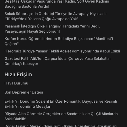
Beşiktaş-Üsküdar Vapurunda Yaşlı Kadın, Şort Giyen Kadının
Bacağına Bastonla Vurdu!
Sokak Röportajında Gurbetçi Türkiye ile Avrupa'yı Kıyasladı:
"Türkiye’deki Yolların Çoğu Avrupa’da Yok"
Yaşamak İstediğin Ülke Hangisi? Haritadaki Yerini Değil,
Yaşayacağın Hayatı Seçiyorsun!
Kur'an Kursu Öğrencilerinden Belediye Başkanına: "Manifest’i
Çağırın"
‘Terörsüz Türkiye Yasası’ Teklifi Adalet Komisyonu'nda Kabul Edildi
Gazeteci Fatih Atik'ten Çarpıcı İddia: Çerçeve Yasa Selahattin
Demirtaş'ı Kapsıyor
Hızlı Erişim
Hava Durumu
Son Depremler Listesi
Evlilik Yıl Dönümü Sözleri! En Özel Romantik, Duygusal ve Resimli
Evlilik Yıl dönümü Mesajları
Rüyada Altın Görmek: Gerçekler de Saadetiniz de Çil Çil Altınlarda
Saklı Olabilir!
Doğal Taşların Merak Edilen Tüm Etkileri, Enerjileri ve Şifa Alanları: