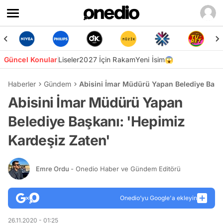
Güncel Konular
Liseler
2027 İçin Rakam
Yeni İsim😱
Haberler
Gündem
Abisini İmar Müdürü Yapan Belediye Başka
Abisini İmar Müdürü Yapan
Belediye Başkanı: 'Hepimiz
Kardeşiz Zaten'
Emre Ordu
- Onedio Haber ve Gündem Editörü
Onedio’yu Google'a ekleyin
26.11.2020 - 01:25