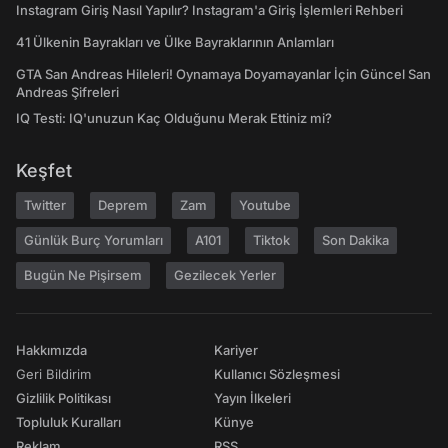
Instagram Giriş Nasıl Yapılır? Instagram'a Giriş İşlemleri Rehberi
41 Ülkenin Bayrakları ve Ülke Bayraklarının Anlamları
GTA San Andreas Hileleri! Oynamaya Doyamayanlar İçin Güncel San
Andreas Şifreleri
IQ Testi: IQ'unuzun Kaç Olduğunu Merak Ettiniz mi?
Keşfet
Twitter
Deprem
Zam
Youtube
Günlük Burç Yorumları
A101
Tiktok
Son Dakika
Bugün Ne Pişirsem
Gezilecek Yerler
Hakkımızda
Kariyer
Geri Bildirim
Kullanıcı Sözleşmesi
Gizlilik Politikası
Yayın İlkeleri
Topluluk Kuralları
Künye
Reklam
RSS