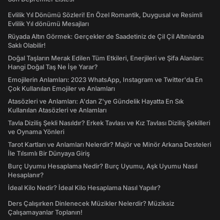
Evlilik Yıl Dönümü Sözleri! En Özel Romantik, Duygusal ve Resimli
Evlilik Yıl dönümü Mesajları
Rüyada Altın Görmek: Gerçekler de Saadetiniz de Çil Çil Altınlarda
Saklı Olabilir!
Doğal Taşların Merak Edilen Tüm Etkileri, Enerjileri ve Şifa Alanları:
Hangi Doğal Taş Ne İşe Yarar?
Emojilerin Anlamları: 2023 WhatsApp, Instagram ve Twitter'da En
Çok Kullanılan Emojiler ve Anlamları
Atasözleri ve Anlamları: A'dan Z'ye Gündelik Hayatta En Sık
Kullanılan Atasözleri ve Anlamları
Tavla Diziliş Şekli Nasıldır? Erkek Tavlası ve Kız Tavlası Diziliş Şekilleri
ve Oynama Yönleri
Tarot Kartları ve Anlamları Nelerdir? Majör ve Minör Arkana Desteleri
İle Tılsımlı Bir Dünyaya Giriş
Burç Uyumu Hesaplama Nedir? Burç Uyumu, Aşk Uyumu Nasıl
Hesaplanır?
İdeal Kilo Nedir? İdeal Kilo Hesaplama Nasıl Yapılır?
Ders Çalışırken Dinlenecek Müzikler Nelerdir? Müziksiz
Çalışamayanlar Toplanın!