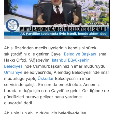
/
Abisi üzerinden meclis üyelerinin kendisini sürekli
sıkıştırdığını dile getiren Çayeli
Belediye Başkanı
İsmail
Hakkı Çiftçi, “Ağabeyim,
İstanbul Büyükşehir
Belediyesi
’nde Cumhurbaşkanımızın imar müdürüydü.
Ümraniye
Belediyesi’nde, Alemdağ Belediyesi’nde imar
müdürlüğü yaptı,
Üsküdar
Belediyesi’nin imar
servisinde çalıştı. En son da emekli oldu. Annemiz
burada olduğu için o da Çayeli'ne geldi. Geldiğinde de
gündüzleri buraya geliyor bana yardımcı
oluyordu' dedi.
Abisinin işin ehli olduğu için belediyede işe