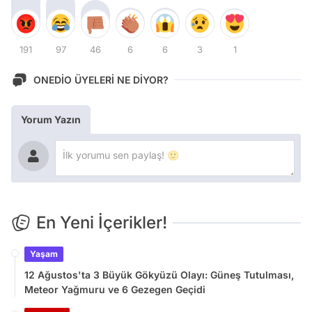
191
97
46
6
6
3
1
ONEDİO ÜYELERİ NE DİYOR?
Yorum Yazın
En Yeni İçerikler!
Yaşam
12 Ağustos'ta 3 Büyük Gökyüzü Olayı: Güneş Tutulması,
Meteor Yağmuru ve 6 Gezegen Geçidi