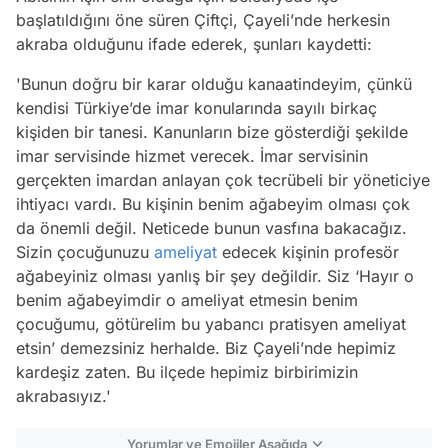
başlatıldığını öne süren Çiftçi, Çayeli’nde herkesin
akraba olduğunu ifade ederek, şunları kaydetti:
'Bunun doğru bir karar olduğu kanaatindeyim, çünkü
kendisi Türkiye’de imar konularında sayılı birkaç
kişiden bir tanesi. Kanunların bize gösterdiği şekilde
imar servisinde hizmet verecek. İmar servisinin
gerçekten imardan anlayan çok tecrübeli bir yöneticiye
ihtiyacı vardı. Bu kişinin benim ağabeyim olması çok
da önemli değil. Neticede bunun vasfına bakacağız.
Sizin çocuğunuzu
ameliyat
edecek kişinin profesör
ağabeyiniz olması yanlış bir şey değildir. Siz ‘Hayır o
benim ağabeyimdir o ameliyat etmesin benim
çocuğumu, götürelim bu yabancı pratisyen ameliyat
etsin’ demezsiniz herhalde. Biz Çayeli’nde hepimiz
kardeşiz zaten. Bu ilçede hepimiz birbirimizin
akrabasıyız.'
Yorumlar ve Emojiler Aşağıda