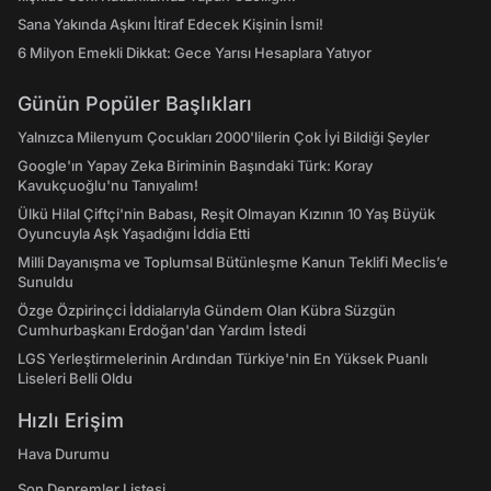
Sana Yakında Aşkını İtiraf Edecek Kişinin İsmi!
6 Milyon Emekli Dikkat: Gece Yarısı Hesaplara Yatıyor
Günün Popüler Başlıkları
Yalnızca Milenyum Çocukları 2000'lilerin Çok İyi Bildiği Şeyler
Google'ın Yapay Zeka Biriminin Başındaki Türk: Koray
Kavukçuoğlu'nu Tanıyalım!
Ülkü Hilal Çiftçi'nin Babası, Reşit Olmayan Kızının 10 Yaş Büyük
Oyuncuyla Aşk Yaşadığını İddia Etti
Milli Dayanışma ve Toplumsal Bütünleşme Kanun Teklifi Meclis’e
Sunuldu
Özge Özpirinçci İddialarıyla Gündem Olan Kübra Süzgün
Cumhurbaşkanı Erdoğan'dan Yardım İstedi
LGS Yerleştirmelerinin Ardından Türkiye'nin En Yüksek Puanlı
Liseleri Belli Oldu
Hızlı Erişim
Hava Durumu
Son Depremler Listesi