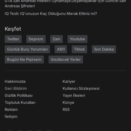
GTA San Andreas Hileleri! Oynamaya Doyamayanlar İçin Güncel San
Andreas Şifreleri
IQ Testi: IQ'unuzun Kaç Olduğunu Merak Ettiniz mi?
Keşfet
Twitter
Deprem
Zam
Youtube
Günlük Burç Yorumları
A101
Tiktok
Son Dakika
Bugün Ne Pişirsem
Gezilecek Yerler
Hakkımızda
Kariyer
Geri Bildirim
Kullanıcı Sözleşmesi
Gizlilik Politikası
Yayın İlkeleri
Topluluk Kuralları
Künye
Reklam
RSS
İletişim