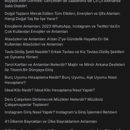
Rüyada Altın Görmek: Gerçekler de Saadetiniz de Çil Çil Altınlarda
Saklı Olabilir!
Doğal Taşların Merak Edilen Tüm Etkileri, Enerjileri ve Şifa Alanları:
Hangi Doğal Taş Ne İşe Yarar?
Emojilerin Anlamları: 2023 WhatsApp, Instagram ve Twitter'da En
Çok Kullanılan Emojiler ve Anlamları
Atasözleri ve Anlamları: A'dan Z'ye Gündelik Hayatta En Sık
Kullanılan Atasözleri ve Anlamları
Tavla Diziliş Şekli Nasıldır? Erkek Tavlası ve Kız Tavlası Diziliş Şekilleri
ve Oynama Yönleri
Tarot Kartları ve Anlamları Nelerdir? Majör ve Minör Arkana Desteleri
İle Tılsımlı Bir Dünyaya Giriş
Burç Uyumu Hesaplama Nedir? Burç Uyumu, Aşk Uyumu Nasıl
Hesaplanır?
İdeal Kilo Nedir? İdeal Kilo Hesaplama Nasıl Yapılır?
Ders Çalışırken Dinlenecek Müzikler Nelerdir? Müziksiz
Çalışamayanlar Toplanın!
Instagram Giriş Nasıl Yapılır? Instagram'a Giriş İşlemleri Rehberi
41 Ülkenin Bayrakları ve Ülke Bayraklarının Anlamları