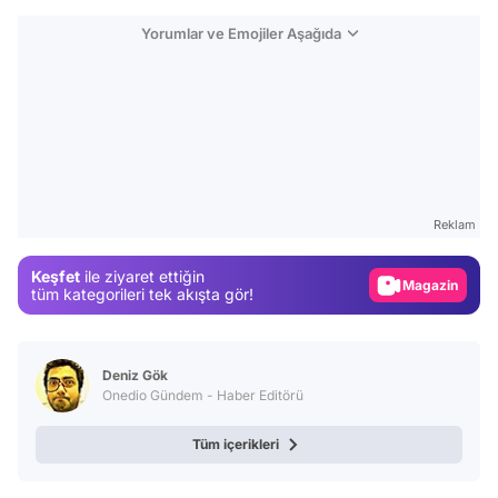
Yorumlar ve Emojiler Aşağıda
Video
Test
Reklam
Gündem
Keşfet
ile ziyaret ettiğin
Magazin
tüm kategorileri tek akışta gör!
Video
Test
Deniz Gök
Onedio Gündem - Haber Editörü
Tüm içerikleri