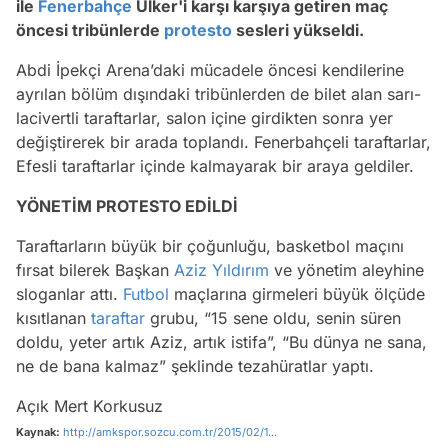
ile
Fenerbahçe
Ülker'i karşı karşıya getiren maç
öncesi tribünlerde
protesto
sesleri yükseldi.
Abdi İpekçi Arena’daki mücadele öncesi kendilerine
ayrılan bölüm dışındaki tribünlerden de bilet alan sarı-
lacivertli taraftarlar, salon içine girdikten sonra yer
değiştirerek bir arada toplandı. Fenerbahçeli taraftarlar,
Efesli taraftarlar içinde kalmayarak bir araya geldiler.
YÖNETİM PROTESTO EDİLDİ
Taraftarların büyük bir çoğunluğu, basketbol maçını
fırsat bilerek Başkan
Aziz Yıldırım
ve yönetim aleyhine
sloganlar attı.
Futbol
maçlarına girmeleri büyük ölçüde
kısıtlanan
taraftar
grubu, “15 sene oldu, senin süren
doldu, yeter artık Aziz, artık istifa”, “Bu dünya ne sana,
ne de bana kalmaz” şeklinde tezahüratlar yaptı.
Açık Mert Korkusuz
Kaynak:
http://amkspor.sozcu.com.tr/2015/02/1...