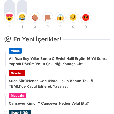
1
1
0
0
0
0
0
En Yeni İçerikler!
Video
Ali Rıza Bey Yıllar Sonra O Evde! Halil Ergün 16 Yıl Sonra
Yaprak Dökümü'nün Çekildiği Konağa Gitti
Gündem
Suça Sürüklenen Çocuklara İlişkin Kanun Teklifi
TBMM'de Kabul Edilerek Yasalaştı
Magazin
Cansever Kimdir? Cansever Neden Vefat Etti?
Genel Kültür