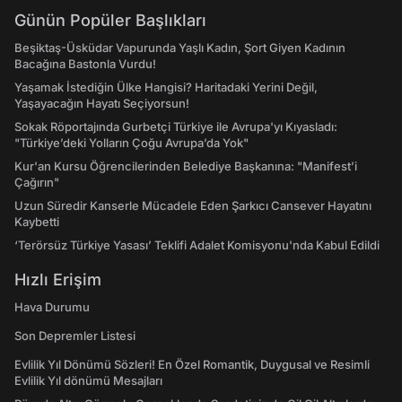
Günün Popüler Başlıkları
Beşiktaş-Üsküdar Vapurunda Yaşlı Kadın, Şort Giyen Kadının
Bacağına Bastonla Vurdu!
Yaşamak İstediğin Ülke Hangisi? Haritadaki Yerini Değil,
Yaşayacağın Hayatı Seçiyorsun!
Sokak Röportajında Gurbetçi Türkiye ile Avrupa'yı Kıyasladı:
"Türkiye’deki Yolların Çoğu Avrupa’da Yok"
Kur'an Kursu Öğrencilerinden Belediye Başkanına: "Manifest’i
Çağırın"
Uzun Süredir Kanserle Mücadele Eden Şarkıcı Cansever Hayatını
Kaybetti
‘Terörsüz Türkiye Yasası’ Teklifi Adalet Komisyonu'nda Kabul Edildi
Hızlı Erişim
Hava Durumu
Son Depremler Listesi
Evlilik Yıl Dönümü Sözleri! En Özel Romantik, Duygusal ve Resimli
Evlilik Yıl dönümü Mesajları