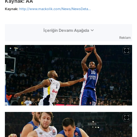
Kaynak: AA
Kaynak:
http://www.mackolik.com/News/NewsDeta...
İçeriğin Devamı Aşağıda
Reklam