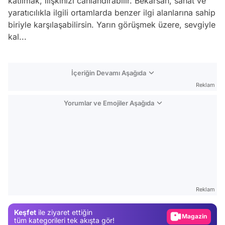
katılmak, ilişkinizi canlandırabilir. Bekarsan, sanat ve
yaratıcılıkla ilgili ortamlarda benzer ilgi alanlarına sahip
biriyle karşılaşabilirsin. Yarın görüşmek üzere, sevgiyle
kal...
İçeriğin Devamı Aşağıda
Reklam
Yorumlar ve Emojiler Aşağıda
Video
Test
Reklam
Gündem
Keşfet
ile ziyaret ettiğin
Magazin
tüm kategorileri tek akışta gör!