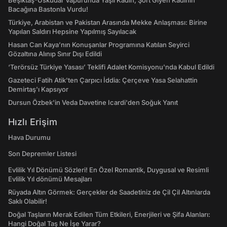
Beşiktaş-Üsküdar Vapurunda Yaşlı Kadın, Şort Giyen Kadının
Bacağına Bastonla Vurdu!
Türkiye, Arabistan ve Pakistan Arasında Mekke Anlaşması: Birine
Yapılan Saldırı Hepsine Yapılmış Sayılacak
Hasan Can Kaya’nın Konuşanlar Programına Katılan Seyirci
Gözaltına Alınıp Sınır Dışı Edildi
‘Terörsüz Türkiye Yasası’ Teklifi Adalet Komisyonu'nda Kabul Edildi
Gazeteci Fatih Atik'ten Çarpıcı İddia: Çerçeve Yasa Selahattin
Demirtaş'ı Kapsıyor
Dursun Özbek'in Veda Davetine Icardi'den Soğuk Yanıt
Hızlı Erişim
Hava Durumu
Son Depremler Listesi
Evlilik Yıl Dönümü Sözleri! En Özel Romantik, Duygusal ve Resimli
Evlilik Yıl dönümü Mesajları
Rüyada Altın Görmek: Gerçekler de Saadetiniz de Çil Çil Altınlarda
Saklı Olabilir!
Doğal Taşların Merak Edilen Tüm Etkileri, Enerjileri ve Şifa Alanları:
Hangi Doğal Taş Ne İşe Yarar?