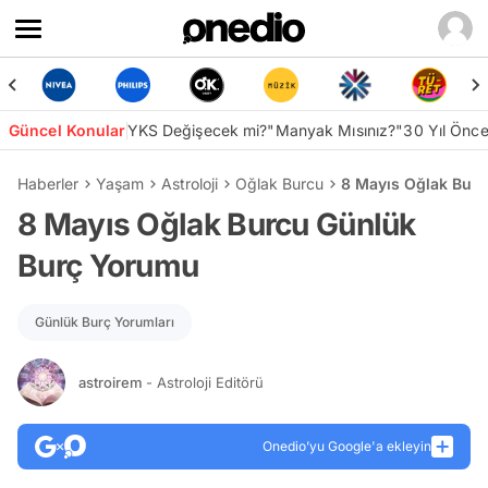
Güncel Konular
YKS Değişecek mi?
"Manyak Mısınız?"
30 Yıl Önc
Haberler
Yaşam
Astroloji
Oğlak Burcu
8 Mayıs Oğlak Bur
8 Mayıs Oğlak Burcu Günlük
Burç Yorumu
Günlük Burç Yorumları
astroirem
- Astroloji Editörü
Onedio’yu Google'a ekleyin