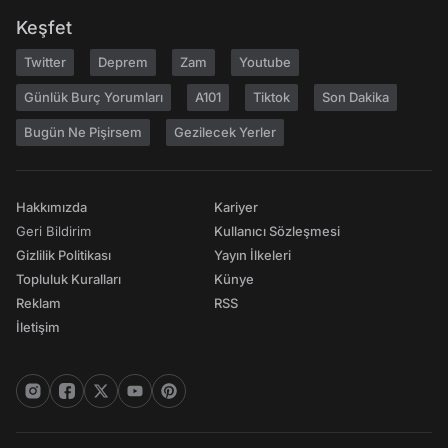
Keşfet
Twitter
Deprem
Zam
Youtube
Günlük Burç Yorumları
A101
Tiktok
Son Dakika
Bugün Ne Pişirsem
Gezilecek Yerler
Hakkımızda
Kariyer
Geri Bildirim
Kullanıcı Sözleşmesi
Gizlilik Politikası
Yayın İlkeleri
Topluluk Kuralları
Künye
Reklam
RSS
İletişim