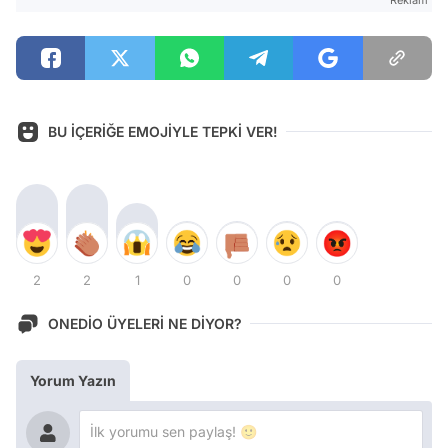
BU İÇERİĞE EMOJİYLE TEPKİ VER!
2
2
1
0
0
0
0
ONEDİO ÜYELERİ NE DİYOR?
Yorum Yazın